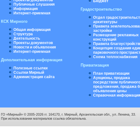
Проекты документов
Бюджет
Публичные слушания
Информация
Градостроительство
Интернет-приемная
Отдел градостроительст
КСК Мирного
архитектуры
Правила землепользова
Общая информация
застройки
Структура
Размещение рекламных
Деятельность
конструкций
Проекты документов
Правила благоустройст
Новости и объявления
Концепция создания еди
Интернет-приемная
парковочного пространс
Схема теплоснабжения
Дополнительная информация
Приватизация
Полезные ссылки
Ссылки Мирный
План приватизации
Администрация сайта
Аукционы, продажа
посредством публичног
предложения, продажа б
объявления цены
Справочная информаци
ГО «Мирный» © 2005-2026 гг. 164170, г. Мирный, Архангельская обл., ул. Ленина, 33.
При использовании материалов ссылка обязательна.