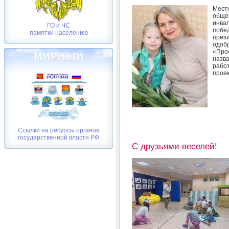
Мест
обще
инвал
ГО и ЧС
поб
памятки населению
през
одоб
«Прос
назв
рабо
проек
Ссылки на ресурсы органов
государственной власти РФ
С друзьями веселей!