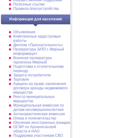
Имущественная поддержка
Полезные ссылки
Правила благоустройства
Информация для населения
Объявления
Комплексные кадастровые
работы
Диплом «Признательность»
Прокуратура ЗАТО г. Мирный
информирует
Военная прокуратура
гарнизона Мирный
Подготовка к отопительному
периоду
Защита потребителя
Торговля
Аукцион на право заключения
договора аренды недвижимого
имущества
Реестр муниципальных
маршрутов
Муниципальная комиссия по
делам несовершеннолетних
Антинаркотическая комиссия
Опека и попечительство
Обучение иностранных граждан
ОСФР по Архангельской
области и НАО
Поддержка участникам СВО