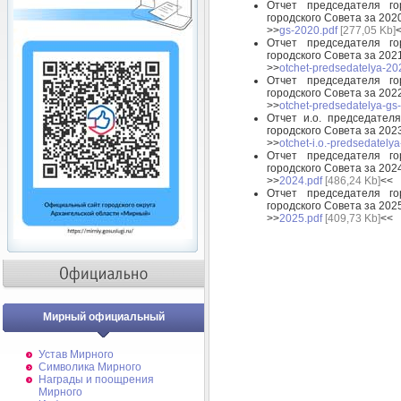
Отчет председателя го
городского Совета за 2020
>>
gs-2020.pdf
[277,05 Kb]
Отчет председателя го
городского Совета за 2021
>>
otchet-predsedatelya-20
Отчет председателя го
городского Совета за 2022
>>
otchet-predsedatelya-gs
Отчет и.о. председател
городского Совета за 2023
>>
otchet-i.o.-predsedately
Отчет председателя го
городского Совета за 2024
>>
2024.pdf
[486,24 Kb]
<<
Отчет председателя го
городского Совета за 2025
>>
2025.pdf
[409,73 Kb]
<<
Мирный официальный
Устав Мирного
Символика Мирного
Награды и поощрения
Мирного