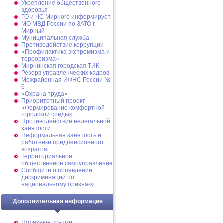
Укрепление общественного
здоровья
ГО и ЧС Мирного информирует
МО МВД России по ЗАТО г.
Мирный
Муниципальная cлужба
Противодействие коррупции
«Профилактика экстремизма и
терроризма»
Мирнинская городская ТИК
Резерв управленческих кадров
Межрайонная ИФНС России №
6
«Охрана труда»
Приоритетный проект
«Формирование комфортной
городской среды»
Противодействие нелегальной
занятости
Неформальная занятость и
работники предпенсионного
возраста
Территориальное
общественное самоуправление
Сообщите о проявлении
дискриминации по
национальному признаку
Дополнительная информация
Полезные ссылки