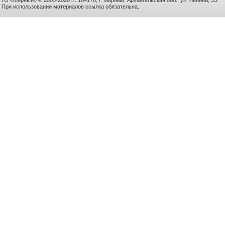
ГО «Мирный» © 2005-2026 гг. 164170, г. Мирный, Архангельская обл., ул. Ленина, 33.
При использовании материалов ссылка обязательна.