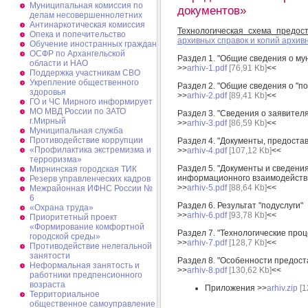
Муниципальная комиссия по
документов»
делам несовершеннолетних
Антинаркотическая комиссия
Технологическая схема предос
Опека и попечительство
архивных справок и копий архив
Обучение иностранных граждан
ОСФР по Архангельской
Раздел 1. "Общие сведения о му
области и НАО
>>
arhiv-1.pdf
[76,91 Kb]
<<
Поддержка участникам СВО
Укрепление общественного
Раздел 2. "Общие сведения о "по
здоровья
>>
arhiv-2.pdf
[89,41 Kb]
<<
ГО и ЧС Мирного информирует
МО МВД России по ЗАТО
Раздел 3. "Сведения о заявителя
г.Мирный
>>
arhiv-3.pdf
[86,59 Kb]
<<
Муниципальная cлужба
Противодействие коррупции
Раздел 4. "Документы, предоста
«Профилактика экстремизма и
>>
arhiv-4.pdf
[107,12 Kb]
<<
терроризма»
Раздел 5. "Документы и сведен
Мирнинская городская ТИК
информационного взаимодейств
Резерв управленческих кадров
>>
arhiv-5.pdf
[88,64 Kb]
<<
Межрайонная ИФНС России №
6
Раздел 6. Результат "подуслуги"
«Охрана труда»
>>
arhiv-6.pdf
[93,78 Kb]
<<
Приоритетный проект
«Формирование комфортной
Раздел 7. "Технологические про
городской среды»
>>
arhiv-7.pdf
[128,7 Kb]
<<
Противодействие нелегальной
занятости
Раздел 8. "Особенности предост
Неформальная занятость и
>>
arhiv-8.pdf
[130,62 Kb]
<<
работники предпенсионного
возраста
Приложения >>
arhiv.zip
[1
Территориальное
общественное самоуправление