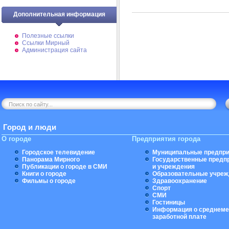
Дополнительная информация
Полезные ссылки
Ссылки Мирный
Администрация сайта
Город и люди
О городе
Предприятия города
Городское телевидение
Муниципальные предпри
Панорама Мирного
Государственные предп
Публикации о городе в СМИ
и учреждения
Книги о городе
Образовательные учреж
Фильмы о городе
Здравоохранение
Спорт
СМИ
Гостиницы
Информация о среднеме
заработной плате