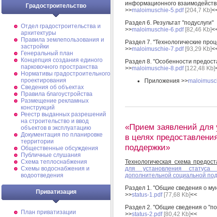
информационного взаимодейств
Градостроительство
>>
maloimuschie-5.pdf
[204,7 Kb]
<
Раздел 6. Результат "подуслуги"
Отдел градостроительства и
>>
maloimuschie-6.pdf
[82,46 Kb]
<
архитектуры
Правила землепользования и
Раздел 7. "Технологические про
застройки
>>
maloimuschie-7.pdf
[93,29 Kb]
<
Генеральный план
Концепция создания единого
Раздел 8. "Особенности предост
парковочного пространства
>>
maloimuschie-8.pdf
[122,48 Kb]
Нормативы градостроительного
проектирования
Приложения >>
maloimusch
Сведения об объектах
Правила благоустройства
Размещение рекламных
конструкций
Реестр выданных разрешений
на строительство и ввод
«Прием заявлений для 
объектов в эксплуатацию
Документация по планировке
в целях предоставлени
территории
поддержки»
Общественные обсуждения
Публичные слушания
Схема теплоснабжения
Технологическая схема предост
Схемы водоснабжения и
для установления статуса
водоотведения
дополнительной социальной по
Раздел 1. "Общие сведения о му
Приватизация
>>
status-1.pdf
[77,68 Kb]
<<
Раздел 2. "Общие сведения о "по
План приватизации
>>
status-2.pdf
[80,42 Kb]
<<