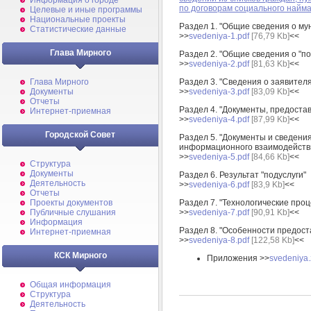
Информация о городе
по договорам социального найм
Целевые и иные программы
Национальные проекты
Раздел 1. "Общие сведения о му
Статистические данные
>>
svedeniya-1.pdf
[76,79 Kb]
<<
Глава Мирного
Раздел 2. "Общие сведения о "по
>>
svedeniya-2.pdf
[81,63 Kb]
<<
Глава Мирного
Раздел 3. "Сведения о заявителя
Документы
>>
svedeniya-3.pdf
[83,09 Kb]
<<
Отчеты
Раздел 4. "Документы, предоста
Интернет-приемная
>>
svedeniya-4.pdf
[87,99 Kb]
<<
Городской Совет
Раздел 5. "Документы и сведен
информационного взаимодейств
>>
svedeniya-5.pdf
[84,66 Kb]
<<
Структура
Документы
Раздел 6. Результат "подуслуги"
Деятельность
>>
svedeniya-6.pdf
[83,9 Kb]
<<
Отчеты
Проекты документов
Раздел 7. "Технологические про
Публичные слушания
>>
svedeniya-7.pdf
[90,91 Kb]
<<
Информация
Раздел 8. "Особенности предост
Интернет-приемная
>>
svedeniya-8.pdf
[122,58 Kb]
<<
КСК Мирного
Приложения >>
svedeniya.
Общая информация
Структура
Деятельность