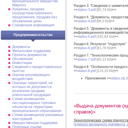
муниципального имущества
Мирного
Раздел 3. "Сведения о заявителя
Аукционы, продажа
>>
status-3.pdf
[85,74 Kb]
<<
посредством публичного
предложения, продажа без
Раздел 4. "Документы, предоста
объявления цены
>>
status-4.pdf
[96,5 Kb]
<<
Справочная информация
Раздел 5. "Документы и сведен
информационного взаимодейств
Предпринимательство
>>
status-5.pdf
[192,64 Kb]
<<
Раздел 6. Результат "подуслуги"
Документы
>>
status-6.pdf
[81,78 Kb]
<<
Финансовая поддержка
Проекты документов
Раздел 7. "Технологические про
Объявления
>>
status-7.pdf
[92,13 Kb]
<<
Инвестиции
Сведения о предоставленных
Раздел 8. "Особенности предост
льготах
>>
status-8.pdf
[124,33 Kb]
<<
Оценка регулирующего
Приложения >>
status.zip
[
воздействия
Границы территорий, на
которых не допускается
розничная продажа
алкогольной продукции
Схема размещения
нестационарных торговых
«Выдача документов (е
объектов на территории
справок)»
муниципального образования
Схема размещения рекламных
конструкций
Технологическая схема предост
Имущественная поддержка
(единого жилищного документа, 
Полезные ссылки