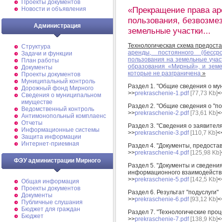
Проекты документов
«Прекращение права аре
Новости и объявления
пользования, безвозмез
Администрация
земельные участки...
Технологическая схема предоста
Структура
аренды, постоянного (бессро
Задачи и функции
пользования на земельные учас
План работы
образования «Мирный», и земел
Документы
которые не разграничена
»
Проекты документов
Муниципальный контроль
Раздел 1. "Общие сведения о му
Дорожный фонд Мирного
>>
prekraschenie-1.pdf
[77,73 Kb]
<
Cведения о муниципальном
имуществе
Раздел 2. "Общие сведения о "по
Ведомственный контроль
>>
prekraschenie-2.pdf
[73,61 Kb]
<
Антимонопольный комплаенс
Отчеты
Раздел 3. "Сведения о заявителя
Информационные системы
>>
prekraschenie-3.pdf
[110,7 Kb]
<
Защита информации
Интернет-приемная
Раздел 4. "Документы, предоста
>>
prekraschenie-4.pdf
[125,98 Kb]
ФЭУ администрации Мирного
Раздел 5. "Документы и сведен
информационного взаимодейств
>>
prekraschenie-5.pdf
[142,5 Kb]
<
Общая информация
Проекты документов
Раздел 6. Результат "подуслуги"
Документы
>>
prekraschenie-6.pdf
[93,12 Kb]
<
Публичные слушания
Бюджет для граждан
Раздел 7. "Технологические про
Бюджет
>>
prekraschenie-7.pdf
[138,9 Kb]
<