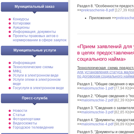
Раздел 8. "Особенности предост
Муниципальный заказ
>>
prekraschenie-8.pdf
[127,39 Kb]
Приложения >>
prekrasche
Конкурсы
Котировки
Аукционы
Информация, документы
Проекты правовых актов о
нормировании в сфере закупок
«Прием заявлений для 
Муниципальные услуги
в целях предоставлени
социального найма»
Информация
Технологические схемы
Технологическая схема предост
МФЦ
для установления статуса мало
Услуги в электронном виде
по договорам социального найм
Услуги опеки в электронном
виде
Раздел 1. "Общие сведения о му
Госуслуги в электронном виде
>>
maloimuschie-1.pdf
[77,94 Kb]
<
Раздел 2. "Общие сведения о "по
Пресс-служба
>>
maloimuschie-2.pdf
[82,39 Kb]
<
Раздел 3. "Сведения о заявителя
Новости
>>
maloimuschie-3.pdf
[82,85 Kb]
<
Статьи
Фоторепортажи
Раздел 4. "Документы, предоста
Видеосюжеты
>>
maloimuschie-4.pdf
[98,89 Kb]
<
Городское телевидение
Раздел 5. "Документы и сведен