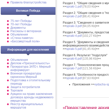
Правила благоустройства
Раздел 1. "Общие сведения о му
>>
spraki-1.pdf
[78,03 Kb]
<<
Великая Победа
Раздел 2. "Общие сведения о "по
>>
spraki-2.pdf
[88,41 Kb]
<<
75-лет Победы
Раздел 3. "Сведения о заявителя
70-лет Победы
>>
spraki-3.pdf
[94,05 Kb]
<<
Документы
Рассказы о ветеранах
Раздел 4. "Документы, предоста
Объявления
>>
spraki-4.pdf
[102,27 Kb]
<<
«Стена памяти»
«Бессмертный полк»
Раздел 5. "Документы и сведен
информационного взаимодейств
>>
spraki-5.pdf
[41,45 Kb]
<<
Информация для населения
Раздел 6. Результат "подуслуги"
>>
spraki-6.pdf
[135,96 Kb]
<<
Объявления
Диплом «Признательность»
Раздел 7. "Технологические про
Прокуратура ЗАТО г. Мирный
>>
spraki-7.pdf
[121,56 Kb]
<<
информирует
Военная прокуратура
Раздел 8. "Особенности предост
гарнизона Мирный
>>
spraki-8.pdf
[87,63 Kb]
<<
Подготовка к отопительному
периоду
Приложения >>
vydacha-sp
Защита потребителя
Торговля
Аукцион на право заключения
договора аренды недвижимого
имущества
Реестр муниципальных
«Предоставление архив
маршрутов