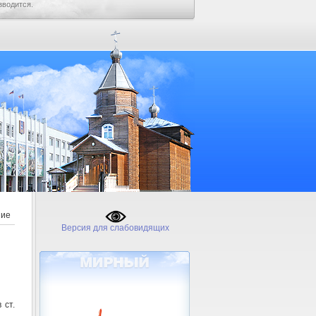
зводится.
ние
Версия для слабовидящих
 ст.