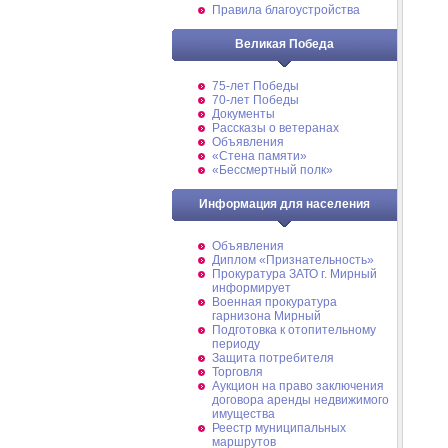
Правила благоустройства
Великая Победа
75-лет Победы
70-лет Победы
Документы
Рассказы о ветеранах
Объявления
«Стена памяти»
«Бессмертный полк»
Информация для населения
Объявления
Диплом «Признательность»
Прокуратура ЗАТО г. Мирный
информирует
Военная прокуратура
гарнизона Мирный
Подготовка к отопительному
периоду
Защита потребителя
Торговля
Аукцион на право заключения
договора аренды недвижимого
имущества
Реестр муниципальных
маршрутов