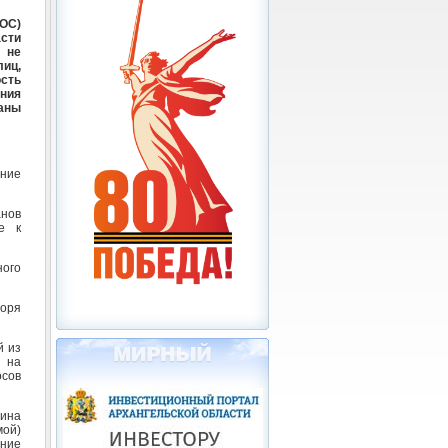
ТОС)
сти
 не
иц,
ость
ния
аны
ение
нов
е к
ного
воря
й из
 на
сов
ина
мой)
ение