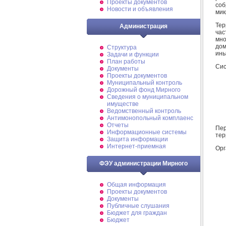
Проекты документов
соб
Новости и объявления
мик
Тер
Администрация
ча
мно
дом
Структура
ины
Задачи и функции
План работы
Сис
Документы
Проекты документов
Муниципальный контроль
Дорожный фонд Мирного
Cведения о муниципальном
имуществе
Ведомственный контроль
Антимонопольный комплаенс
Отчеты
Пер
Информационные системы
тер
Защита информации
Интернет-приемная
Орг
ФЭУ администрации Мирного
Общая информация
Проекты документов
Документы
Публичные слушания
Бюджет для граждан
Бюджет