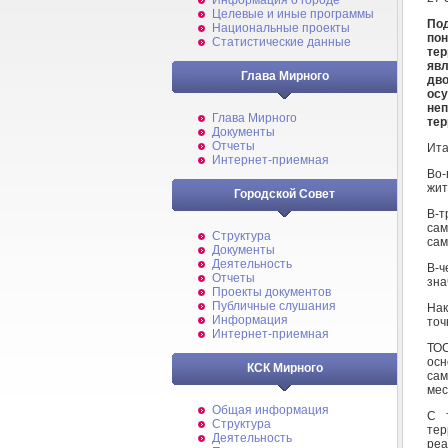
Информация о городе
Целевые и иные программы
Под
Национальные проекты
по
Статистические данные
те
яв
Глава Мирного
дво
ос
не
Глава Мирного
тер
Документы
Отчеты
Ита
Интернет-приемная
Во-
жит
Городской Совет
В-
са
Структура
сам
Документы
Деятельность
В-ч
Отчеты
зна
Проекты документов
Публичные слушания
Нак
Информация
точ
Интернет-приемная
ТОС
ос
КСК Мирного
са
мес
Общая информация
С т
Структура
тер
Деятельность
реа