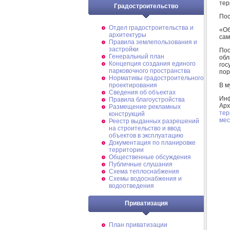
тер
Градостроительство
Пос
Отдел градостроительства и
«О
архитектуры
сам
Правила землепользования и
застройки
Пос
Генеральный план
об
Концепция создания единого
гос
парковочного пространства
пор
Нормативы градостроительного
В м
проектирования
Сведения об объектах
Ин
Правила благоустройства
Ар
Размещение рекламных
тер
конструкций
мес
Реестр выданных разрешений
на строительство и ввод
объектов в эксплуатацию
Документация по планировке
территории
Общественные обсуждения
Публичные слушания
Схема теплоснабжения
Схемы водоснабжения и
водоотведения
Приватизация
План приватизации