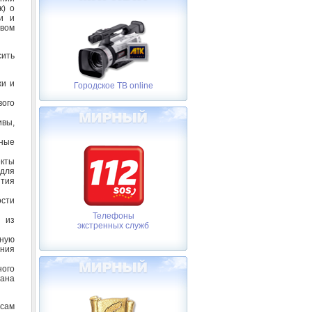
к) о
ти и
твом
ить
жи и
Городское ТВ online
вого
вы,
нные
екты
для
ития
сти
Телефоны
ы из
экстренных служб
ную
ния
ного
ана
сам