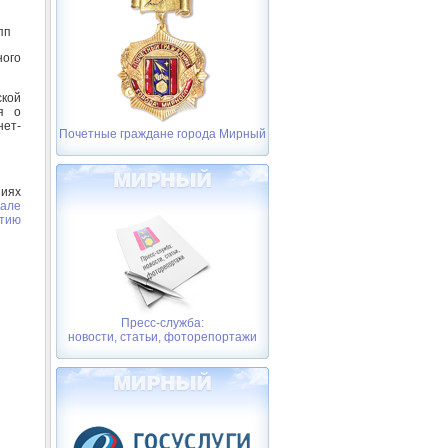
пп
ого
ской
я о
нет-
Почетные граждане города Мирный
иях
тале
тию
Пресс-служба:
новости, статьи, фоторепортажи