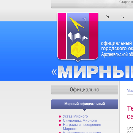
Старая в
Мир
Мирный официальный
Т
с
Устав Мирного
Символика Мирного
Награды и поощрения
Опр
Мирного
27 