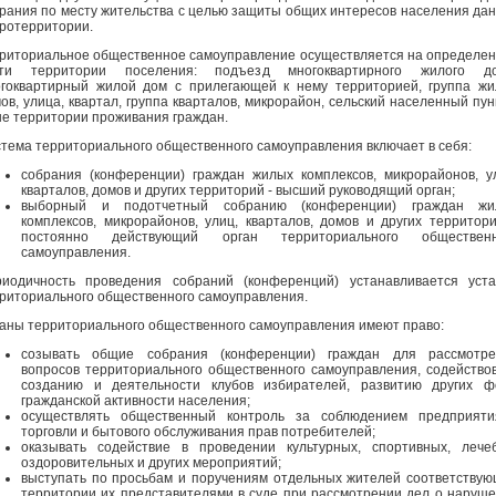
рания по месту жительства с целью защиты общих интересов населения да
ротерритории.
риториальное общественное самоуправление осуществляется на определе
сти территории поселения: подъезд многоквартирного жилого до
гоквартирный жилой дом с прилегающей к нему территорией, группа ж
ов, улица, квартал, группа кварталов, микрорайон, сельский населенный пун
е территории проживания граждан.
тема территориального общественного самоуправления включает в себя:
собрания (конференции) граждан жилых комплексов, микрорайонов, у
кварталов, домов и других территорий - высший руководящий орган;
выборный и подотчетный собранию (конференции) граждан жи
комплексов, микрорайонов, улиц, кварталов, домов и других территор
постоянно действующий орган территориального общественн
самоуправления.
иодичность проведения собраний (конференций) устанавливается уст
риториального общественного самоуправления.
аны территориального общественного самоуправления имеют право:
созывать общие собрания (конференции) граждан для рассмотре
вопросов территориального общественного самоуправления, содейство
созданию и деятельности клубов избирателей, развитию других ф
гражданской активности населения;
осуществлять общественный контроль за соблюдением предприяти
торговли и бытового обслуживания прав потребителей;
оказывать содействие в проведении культурных, спортивных, лече
оздоровительных и других мероприятий;
выступать по просьбам и поручениям отдельных жителей соответству
территории их представителями в суде при рассмотрении дел о наруш