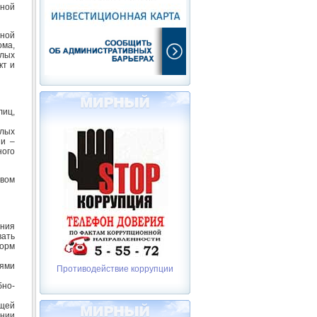
нной
нной
ма,
илых
кт и
лиц,
лых
ии –
ого
авом
ния
вать
орм
ями
Противодействие коррупции
бно-
ющей
ении