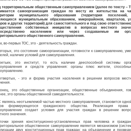
 территориальным общественным самоуправлением (далее по тексту – 
нимается самоорганизация граждан по месту их жительства на ча
рритории муниципального образования (территория поселений,
ляющихся муниципальным образованием, микрорайонов, кварталов, ул
ров и других территорий) для самостоятельного и под свою ответственн
уществления собственных инициатив в вопросах местного значе
посредственно населением или через создаваемые им орг
риториального общественного самоуправления.
к, во-первых ТОС, это - деятельность граждан.
вторых, это состояние самоорганизации, готовности к самоуправлению, ум
елей, наличие условий для самоуправления.
третьих, это институт, то есть наличие дееспособной системы орга
моуправления и средств управления: органы плюс жители, способны
оуправлению.
етвертых, - это и форма участия населения в решении вопросов мест
чения.
онец, это общественные организации, общественные объединения, го
нее, это органы общественной самодеятельности.
 являясь неотъемлемой частью местного самоуправления, становится одно
нов формирующегося гражданского общества. Реализация права
моуправление создает условия для участия граждан в решении вопро
тного значения.
очки зрения конституционно-установленных прав человека и граждан
риториальное общественное самоуправление является механизмом (систе
лизации двух конституционных прав граждан: на объединение и провед