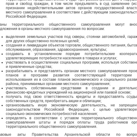
прав и свобод граждан, в том числе предъявлять в суд заявление (ис
признании недействительными актов органов государственной влас
местного самоуправления в соответствии с действующим законодательс
Российской Федерации.
ганы территориального общественного самоуправления могут внос
дложения в органы местного самоуправления по вопросам:
выделения земельных участков под скверы, стоянки автомобилей, гара
для других общественно полезных целей;
создания и ликвидации объектов торговли, общественного питания, быто
обслуживания, образования, здравоохранения, культуры;
создавать в установленном порядке потребительские кооперати
удовлетворяющие потребности населения в товарах и услугах;
участвовать в осуществлении социальных программ, используя собстве
и привлеченные средства;
разрабатывать и представлять органам местного самоуправления про
планов и программ развития соответствующей территории 
использования их в составе планов экономического и социального разв
района, принимаемых органами местного самоуправления;
участвовать собственными средствами в создании и деятельно
финансово-кредитных учреждений на акционерной или паевой основе;
получать под свою ответственность кредиты и предоставлять ссуд
собственных средств, приобретать акции и облигации;
организовывать иную экономическую деятельность, не запрещен
законодательством Российской Федерации, с целью удовлетворе
социально-экономических потребностей населения;
определять в соответствии с уставом территориального обществен
самоуправления штаты и порядок оплаты труда работников орг
территориального общественного самоуправления.
авовые акты Правительства Архангельской области по вопро