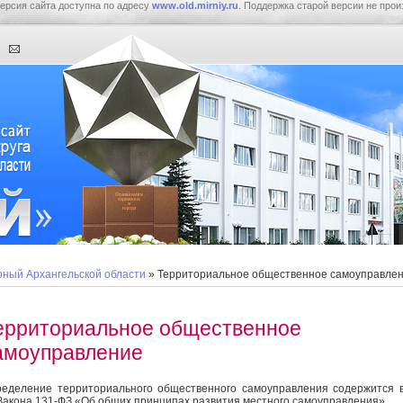
ерсия сайта доступна по адресу
www.old.mirniy.ru
. Поддержка старой версии не прои
ный Архангельской области
» Территориальное общественное самоуправле
ерриториальное общественное
амоуправление
еделение территориального общественного самоуправления содержится в
Закона 131-ФЗ «Об общих принципах развития местного самоуправления».