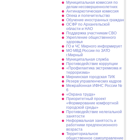
Муниципальная комиссия по
делам несовершеннолетних
Антинаркотическая комиссия
Опека и попечительство
Обучение иностранных граждан
ОСФР по Архангельской
области и НАО
Поддержка участникам СВО
Укрепление общественного
здоровья
ГО и ЧС Мирного информирует
МО МВД России по ЗАТО
г.Мирный
Муниципальная cлужба
Противодействие коррупции
«Профилактика экстремизма и
терроризма»
Мирнинская городская ТИК
Резерв управленческих кадров
Межрайонная ИФНС России №
6
«Охрана труда»
Приоритетный проект
«Формирование комфортной
городской среды»
Противодействие нелегальной
занятости
Неформальная занятость и
работники предпенсионного
возраста
Территориальное
общественное самоуправление