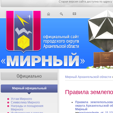
Старая версия сайта доступна по адресу
Мирный Архангельской области
»
Мирный официальный
Правила землепо
Устав Мирного
Правила землепользова
Символика Мирного
округа Архангельской об
Награды и поощрения
Мирный
Мирного
>>
postanovlenie_ot_11.12