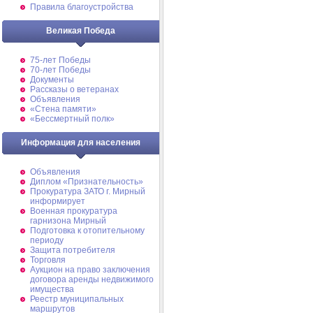
Правила благоустройства
Великая Победа
75-лет Победы
70-лет Победы
Документы
Рассказы о ветеранах
Объявления
«Стена памяти»
«Бессмертный полк»
Информация для населения
Объявления
Диплом «Признательность»
Прокуратура ЗАТО г. Мирный
информирует
Военная прокуратура
гарнизона Мирный
Подготовка к отопительному
периоду
Защита потребителя
Торговля
Аукцион на право заключения
договора аренды недвижимого
имущества
Реестр муниципальных
маршрутов