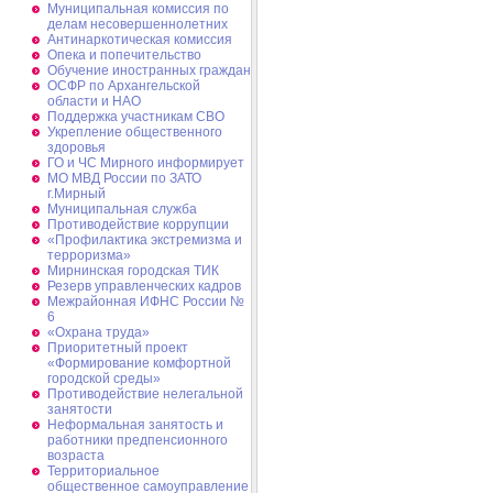
Муниципальная комиссия по
делам несовершеннолетних
Антинаркотическая комиссия
Опека и попечительство
Обучение иностранных граждан
ОСФР по Архангельской
области и НАО
Поддержка участникам СВО
Укрепление общественного
здоровья
ГО и ЧС Мирного информирует
МО МВД России по ЗАТО
г.Мирный
Муниципальная cлужба
Противодействие коррупции
«Профилактика экстремизма и
терроризма»
Мирнинская городская ТИК
Резерв управленческих кадров
Межрайонная ИФНС России №
6
«Охрана труда»
Приоритетный проект
«Формирование комфортной
городской среды»
Противодействие нелегальной
занятости
Неформальная занятость и
работники предпенсионного
возраста
Территориальное
общественное самоуправление