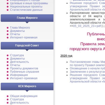
Информация о городе
Решение городского Сов
Целевые и иные программы
утверждении Правил зе
Национальные проекты
Архангельской области 
Статистические данные
Распоряжение министерс
области от 04 марта 
Глава Мирного
землепользования и за
Архангельской области «
>>
05_03_2025_23-r.pdf
[1,
Глава Мирного
Документы
Публичны
Отчеты
Интернет-приемная
вне
Правила зем
Городской Совет
городского округа
Структура
2020 год
Документы
Постановление главы Мир
Деятельность
по проекту Правил земле
Отчеты
Оповещение о начале пу
Проекты документов
Заключение о результата
Публичные слушания
Решение городского Сов
Информация
утверждении Правил зе
Интернет-приемная
Архангельской области 
КСК Мирного
Общая информация
Структура
Деятельность