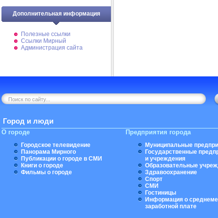
Дополнительная информация
Полезные ссылки
Ссылки Мирный
Администрация сайта
Город и люди
О городе
Предприятия города
Городское телевидение
Муниципальные предпри
Панорама Мирного
Государственные предп
Публикации о городе в СМИ
и учреждения
Книги о городе
Образовательные учреж
Фильмы о городе
Здравоохранение
Спорт
СМИ
Гостиницы
Информация о среднеме
заработной плате