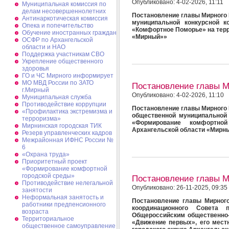
Опубликовано: 4-02-2026, 11:11
Муниципальная комиссия по
делам несовершеннолетних
Постановление главы Мирного №
Антинаркотическая комиссия
муниципальной конкурсной к
Опека и попечительство
«Комфортное Поморье» на терр
Обучение иностранных граждан
«Мирный»»
ОСФР по Архангельской
области и НАО
Поддержка участникам СВО
Укрепление общественного
здоровья
ГО и ЧС Мирного информирует
МО МВД России по ЗАТО
Постановление главы 
г.Мирный
Опубликовано: 4-02-2026, 11:10
Муниципальная cлужба
Противодействие коррупции
Постановление главы Мирного №
«Профилактика экстремизма и
общественной муниципальной 
терроризма»
«Формирование комфортно
Мирнинская городская ТИК
Архангельской области «Мирн
Резерв управленческих кадров
Межрайонная ИФНС России №
6
«Охрана труда»
Приоритетный проект
«Формирование комфортной
городской среды»
Постановление главы 
Противодействие нелегальной
Опубликовано: 26-11-2025, 09:35
занятости
Неформальная занятость и
Постановление главы Мирного
работники предпенсионного
координационного Совета
возраста
Общероссийским общественно
Территориальное
«Движение первых», его мест
общественное самоуправление