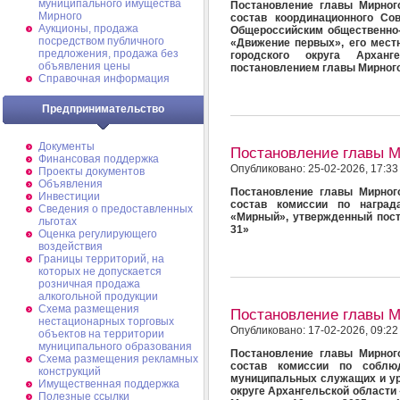
муниципального имущества
Постановление главы Мирног
Мирного
состав координационного Со
Аукционы, продажа
Общероссийским общественно
посредством публичного
«Движение первых», его мест
предложения, продажа без
городского округа Арханг
объявления цены
постановлением главы Мирного 
Справочная информация
Предпринимательство
Документы
Постановление главы 
Финансовая поддержка
Опубликовано: 25-02-2026, 17:33
Проекты документов
Объявления
Постановление главы Мирног
Инвестиции
состав комиссии по наград
Сведения о предоставленных
«Мирный», утвержденный пост
льготах
31»
Оценка регулирующего
воздействия
Границы территорий, на
которых не допускается
розничная продажа
алкогольной продукции
Схема размещения
Постановление главы 
нестационарных торговых
Опубликовано: 17-02-2026, 09:22
объектов на территории
муниципального образования
Постановление главы Мирног
Схема размещения рекламных
состав комиссии по соблю
конструкций
муниципальных служащих и ур
Имущественная поддержка
округе Архангельской област
Полезные ссылки