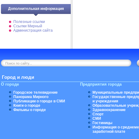
Дополнительная информация
Полезные ссылки
Ссылки Мирный
Администрация сайта
Город и люди
О городе
Предприятия города
Городское телевидение
Муниципальные предпри
Панорама Мирного
Государственные предп
Публикации о городе в СМИ
и учреждения
Книги о городе
Образовательные учреж
Фильмы о городе
Здравоохранение
Спорт
СМИ
Гостиницы
Информация о среднеме
заработной плате