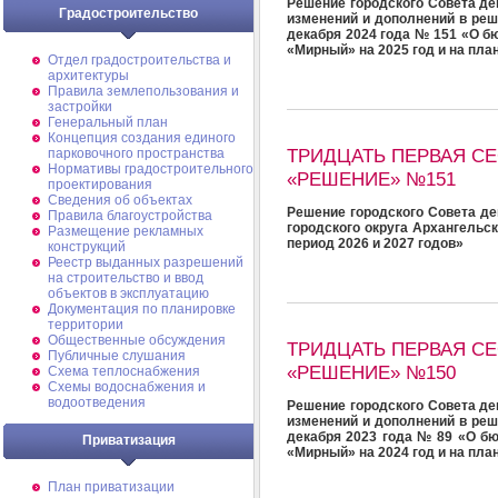
Решение городского Совета де
Градостроительство
изменений и дополнений в реш
декабря 2024 года № 151 «О б
«Мирный» на 2025 год и на пла
Отдел градостроительства и
архитектуры
Правила землепользования и
застройки
Генеральный план
Концепция создания единого
ТРИДЦАТЬ ПЕРВАЯ С
парковочного пространства
Нормативы градостроительного
«РЕШЕНИЕ» №151
проектирования
Сведения об объектах
Решение городского Совета де
Правила благоустройства
городского округа Архангельс
Размещение рекламных
период 2026 и 2027 годов»
конструкций
Реестр выданных разрешений
на строительство и ввод
объектов в эксплуатацию
Документация по планировке
территории
Общественные обсуждения
ТРИДЦАТЬ ПЕРВАЯ С
Публичные слушания
«РЕШЕНИЕ» №150
Схема теплоснабжения
Схемы водоснабжения и
водоотведения
Решение городского Совета де
изменений и дополнений в реш
декабря 2023 года № 89 «О бю
Приватизация
«Мирный» на 2024 год и на пла
План приватизации