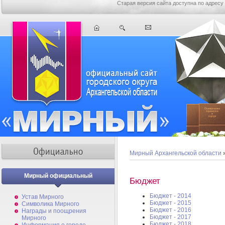
Старая версия сайта доступна по адресу
Мирный Архангельской области
Мирный официальный
Бюджет
Бюджет - 2014
Устав Мирного
Бюджет - 2015
Символика Мирного
Бюджет - 2016
Награды и поощрения
Бюджет - 2017
Мирного
Бюджет - 2018