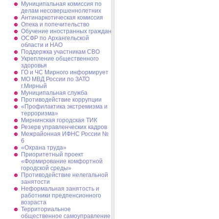
Муниципальная комиссия по
делам несовершеннолетних
Антинаркотическая комиссия
Опека и попечительство
Обучение иностранных граждан
ОСФР по Архангельской
области и НАО
Поддержка участникам СВО
Укрепление общественного
здоровья
ГО и ЧС Мирного информирует
МО МВД России по ЗАТО
г.Мирный
Муниципальная cлужба
Противодействие коррупции
«Профилактика экстремизма и
терроризма»
Мирнинская городская ТИК
Резерв управленческих кадров
Межрайонная ИФНС России №
6
«Охрана труда»
Приоритетный проект
«Формирование комфортной
городской среды»
Противодействие нелегальной
занятости
Неформальная занятость и
работники предпенсионного
возраста
Территориальное
общественное самоуправление