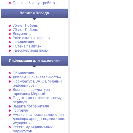
Правила благоустройства
Великая Победа
75-лет Победы
70-лет Победы
Документы
Рассказы о ветеранах
Объявления
«Стена памяти»
«Бессмертный полк»
Информация для населения
Объявления
Диплом «Признательность»
Прокуратура ЗАТО г. Мирный
информирует
Военная прокуратура
гарнизона Мирный
Подготовка к отопительному
периоду
Защита потребителя
Торговля
Аукцион на право заключения
договора аренды недвижимого
имущества
Реестр муниципальных
маршрутов