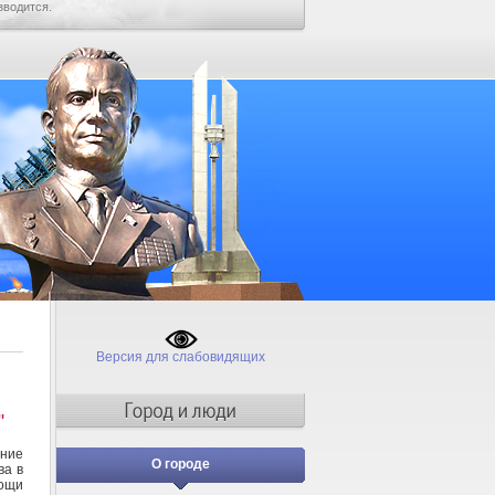
зводится.
Версия для слабовидящих
"
ние
О городе
ва в
мощи