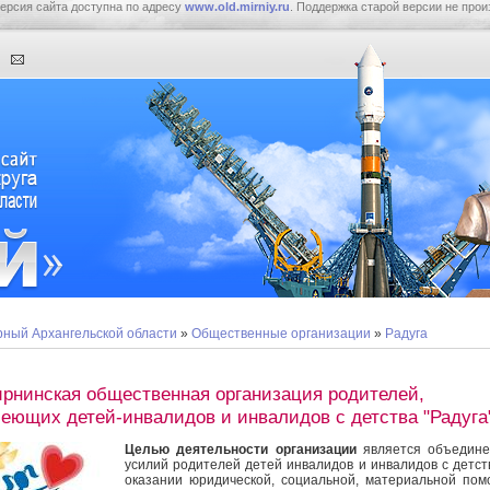
ерсия сайта доступна по адресу
www.old.mirniy.ru
. Поддержка старой версии не прои
ный Архангельской области
»
Общественные организации
»
Радуга
рнинская общественная организация родителей,
еющих детей-инвалидов и инвалидов с детства "Радуга
Целью деятельности организации
является объедине
усилий родителей детей инвалидов и инвалидов с детст
оказании юридической, социальной, материальной по