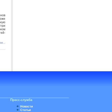
онов
тоже
ьную
 три
еном
тей-
е...
Пресс-служба
Новости
Статьи