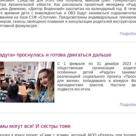
янский». Средства для этого она получила, выиграв грант Губернаторс
тра Архангельской области. Как рассказала проектный менеджер «Рад
ьяна Демченко, «Доктор Водянский» рассчитан на календарный год. В теч
го времени дети с инвалидностью и ОВЗ будут заниматься оздоровител
ванием на базе СОК «Спутник». Предусмотрены индивидуальные трениров
нером, сеансы свободного плавания и консультации родителей инструкторо
птивной физкультуре.
Подробне
адуга» проснулась и готова двигаться дальше
С 1 февраля по 31 декабря 2023 г
общественная организация родите
особенных детей «Радуга» занимал
реализацией социального проекта «Прос
для жизни», победившего в конкурсе Фо
президентских грантов. Настало вр
подвести его итоги.
Подробне
мы могут все! И сестры тоже
ошел к концу проект «Сами с усами», который МОО «Радуга» при подде