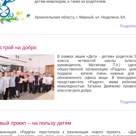
детям-инвалидам, а также их родителям.
Архангельская область, г. Мирный, ул. Неделина, 6А.
Подробне
строй на добро
В рамках акции «Дети - детям» родители 2
класса четвертой школы (класс
руководитель Матюгова Т.А.) сдел
общественной организации «Радуга» цен
подарок - купили очень нужные для
обновленного офиса вещи. В благодарно
представитель «Радуги», мама ребенк
инвалидностью Татьяна Демченко провел
классом урок добра.
Подробне
вый проект – на пользу детям
ганизация «Радуга» приступила к реализации нового проекта - «Док