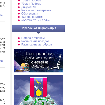
75 лет Победы
мя в
70 лет Победы
лей,
Документы
Рассказы о ветеранах
Объявления
е...
«Стена памяти»
«Бессмертный полк»
Справочная информация
Погода в Мирном
ция
Расписание поездов
тала
Расписание автобусов
дной
». О
ения
е...
уга»
ик,
уга
шие,
атов