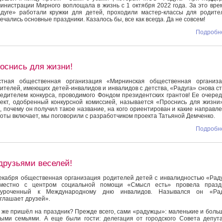
инистрации Мирного воплощала в жизнь с 1 октября 2022 года. За это вре
дуге» работали кружки для детей, проходили мастер-классы для родите
ечались основные праздники. Казалось бы, все как всегда. Да не совсем!
Подробне
оснись для жизни!
стная общественная организация «Мирнинская общественная организа
ителей, имеющих детей-инвалидов и инвалидов с детства, «Радуга» снова с
едителем конкурса, проводимого Фондом президентских грантов! Ее очере
ект, одобренный конкурсной комиссией, называется «Проснись для жизни
, почему он получил такое название, на кого ориентирован и какие направл
оты включает, мы поговорили с разработчиком проекта Татьяной Демченко.
Подробне
друзьями веселей!
екабря общественная организация родителей детей с инвалидностью «Рад
вместно с центром социальной помощи «Смысл есть» провела праздн
иуроченный к Международному дню инвалидов. Назывался он «Рад
глашает друзей».
 же пришёл на праздник? Прежде всего, сами «радужцы»: маленькие и боль
ыми семьями. А еще были гости: делегация от городского Совета депут