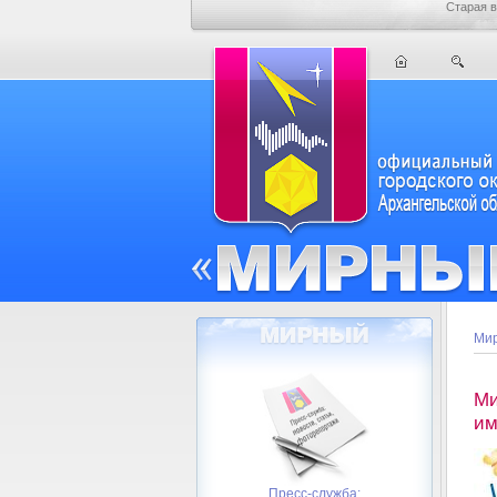
Старая в
Мир
Ми
им
Пресс-служба: