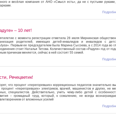
ного и весёлая компания от АНО «Смысл есть», да не с пустыми руками,
арками.
Подробне
адуге» – 10 лет!
ятилетие с момента регистрации отметила 28 июля Мирнинская обществе
ганизация родителей, имеющих детей-инвалидов и инвалидов с детст
дуга
»
.
Первым ее председателем была Марина Сысоева, а с 2014 года во г
единения стоит Наталья Титова. Количественный состав «Радуги» год от год
ным причинам меняется, сейчас в ней состоят 55 семей.
Подробне
сти, Речецветик!
орят, что процент «перегоревших» коррекционных педагогов значительно в
 процент «перегоревших» электриков, врачей, машинистов и других, не м
ных, специалистов. Действительно, учить чему-либо детей с особеннос
вития – громадный труд, который, к сожалению, не всегда вознагражда
влетворением от вложенных усилий
Подробне