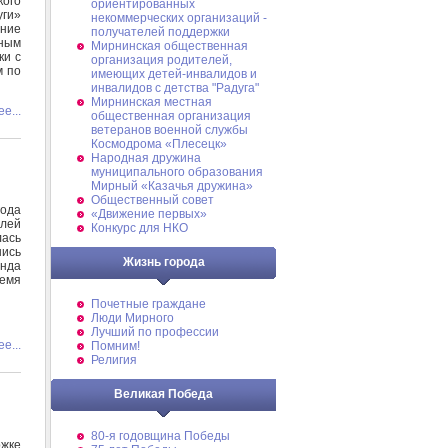
кого
ориентированных
уги»
некоммерческих организаций -
ение
получателей поддержки
ьным
Мирнинская общественная
ки с
организация родителей,
м по
имеющих детей-инвалидов и
инвалидов с детства "Радуга"
Мирнинская местная
е...
общественная организация
ветеранов военной службы
Космодрома «Плесецк»
Народная дружина
муниципального образования
Мирный «Казачья дружина»
Общественный совет
ода
«Движение первых»
лей
Конкурс для НКО
ась
нись
Жизнь города
нда
емя
Почетные граждане
Люди Мирного
Лучший по профессии
е...
Помним!
Религия
Великая Победа
80-я годовщина Победы
ржке