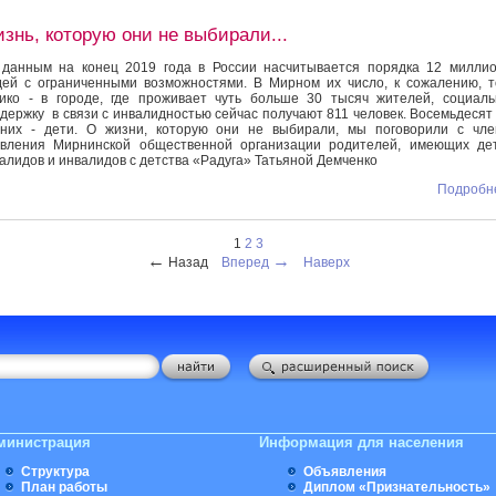
знь, которую они не выбирали...
данным на конец 2019 года в России насчитывается порядка 12 милли
ей с ограниченными возможностями. В Мирном их число, к сожалению, 
ико - в городе, где проживает чуть больше 30 тысяч жителей, социал
держку в связи с инвалидностью сейчас получают 811 человек. Восемьдесят
них - дети. О жизни, которую они не выбирали, мы поговорили с чл
вления Мирнинской общественной организации родителей, имеющих де
алидов и инвалидов с детства «Радуга» Татьяной Демченко
Подробне
1
2
3
←
→
Назад
Вперед
Наверх
министрация
Информация для населения
Структура
Объявления
План работы
Диплом «Признательность»