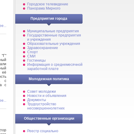
Городское телевидение
Панорама Мирного
Предприятия города
е...
Муниципальные предприятия
Государственные предприятия
и учреждения
Образовательные учреждения
Здравоохранение
Спорт
 "Г"
СМИ
ный
Гостиницы
али
Информация о среднемесячной
ный
заработной плате
 её
сть
Молодежная политика
а с
а с
Совет молодежи
Новости и объявления
Документы
е...
Трудоустройство
несовершеннолетних
Общественные организации
тор
Реестр социально