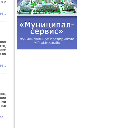
 а с
е...
нная
ва,
лаве
а по
е...
ыше,
енее
тями
ется
е...