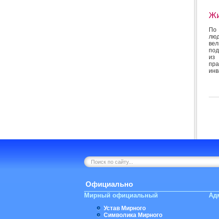
Жи
По 
люд
вел
под
из 
пра
инв
Официально
Мирный официальный
Ад
Устав Мирного
Символика Мирного