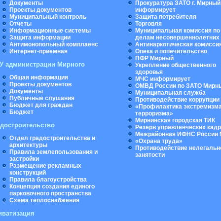
Документы
Прокуратура ЗАТО г. Мирный
Проекты документов
информирует
Муниципальный контроль
Защита потребителя
Отчеты
Торговля
Информационные системы
Муниципальная комиссия по
Защита информации
делам несовершеннолетних
Антимонопольный комплаенс
Антинаркотическая комисси
Интернет-приемная
Опека и попечительство
ПФР Мирный
У администрации Мирного
Укрепление общественного
здоровья
Общая информация
МЧС информирует
Проекты документов
ОМВД России по ЗАТО Мирн
Документы
Муниципальная cлужба
Публичные слушания
Противодействие коррупции
Бюджет для граждан
«Профилактика экстремизма
Бюджет
терроризма»
Мирнинская городская ТИК
адостроительство
Резерв управленческих кад
Межрайонная ИФНС России 
Отдел градостроительства и
«Охрана труда»
архитектуры
Противодействие нелегальн
Правила землепользования и
занятости
застройки
Размещение рекламных
конструкций
Правила благоустройства
Концепция создания единого
парковочного пространства
Схема теплоснабжения
иватизация