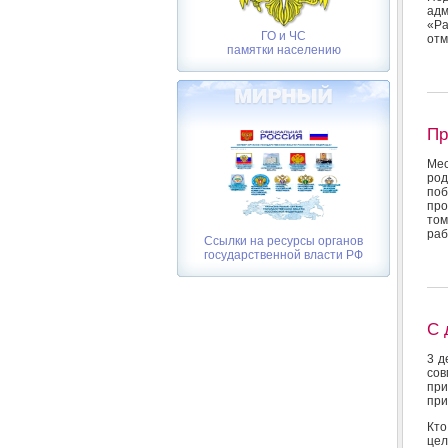
адм
«Ра
ГО и ЧС
отм
памятки населению
Пр
Ме
род
поб
про
том
раб
Ссылки на ресурсы органов
государственной власти РФ
С 
3 д
со
пр
при
Кто
цел