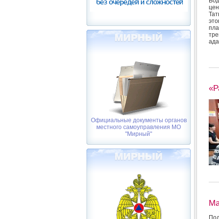
Вод
цен
Тат
это
пла
тре
ада
«Р
Официальные документы органов
местного самоуправления МО
"Мирный"
Ма
Под