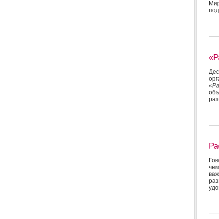
Мир
под
«Р
Дес
ор
«
Ра
объ
раз
Ра
Гов
чем
важ
раз
удо