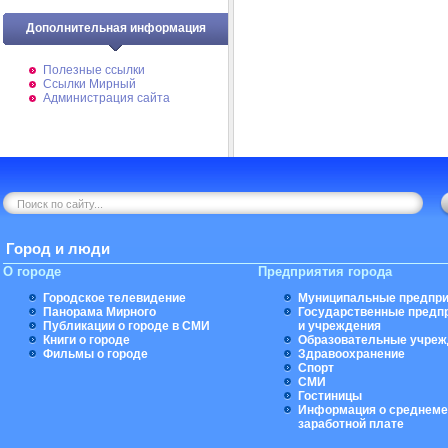
Дополнительная информация
Полезные ссылки
Ссылки Мирный
Администрация сайта
Город и люди
О городе
Предприятия города
Городское телевидение
Муниципальные предпри
Панорама Мирного
Государственные предп
Публикации о городе в СМИ
и учреждения
Книги о городе
Образовательные учреж
Фильмы о городе
Здравоохранение
Спорт
СМИ
Гостиницы
Информация о среднеме
заработной плате