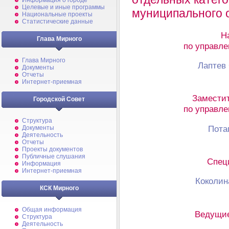
Информация о городе
Целевые и иные программы
муниципального 
Национальные проекты
Статистические данные
Н
Глава Мирного
по управл
Глава Мирного
Лаптев
Документы
Отчеты
Интернет-приемная
Заместит
Городской Совет
по управл
Структура
Пота
Документы
Деятельность
Отчеты
Проекты документов
Публичные слушания
Специ
Информация
Интернет-приемная
Коколин
КСК Мирного
Общая информация
Ведущие
Структура
Деятельность