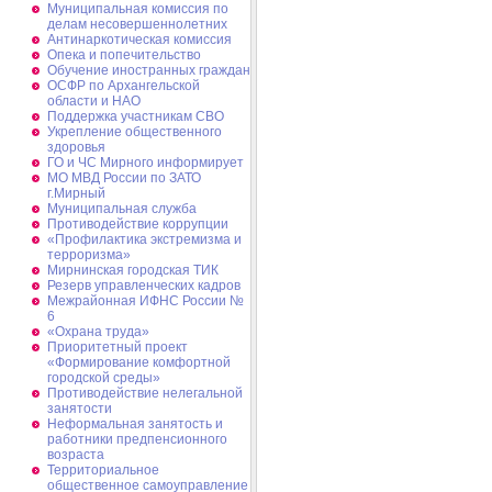
Муниципальная комиссия по
делам несовершеннолетних
Антинаркотическая комиссия
Опека и попечительство
Обучение иностранных граждан
ОСФР по Архангельской
области и НАО
Поддержка участникам СВО
Укрепление общественного
здоровья
ГО и ЧС Мирного информирует
МО МВД России по ЗАТО
г.Мирный
Муниципальная cлужба
Противодействие коррупции
«Профилактика экстремизма и
терроризма»
Мирнинская городская ТИК
Резерв управленческих кадров
Межрайонная ИФНС России №
6
«Охрана труда»
Приоритетный проект
«Формирование комфортной
городской среды»
Противодействие нелегальной
занятости
Неформальная занятость и
работники предпенсионного
возраста
Территориальное
общественное самоуправление