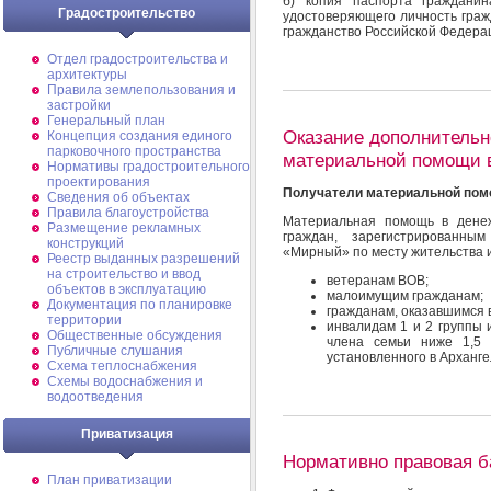
б) копия паспорта гражданин
Градостроительство
удостоверяющего личность гра
гражданство Российской Федерац
Отдел градостроительства и
архитектуры
Правила землепользования и
застройки
Генеральный план
Оказание дополнительн
Концепция создания единого
парковочного пространства
материальной помощи 
Нормативы градостроительного
проектирования
Получатели материальной пом
Сведения об объектах
Правила благоустройства
Материальная помощь в дене
Размещение рекламных
граждан, зарегистрированны
конструкций
«Мирный» по месту жительства 
Реестр выданных разрешений
на строительство и ввод
ветеранам ВОВ;
объектов в эксплуатацию
малоимущим гражданам;
Документация по планировке
гражданам, оказавшимся 
территории
инвалидам 1 и 2 группы 
Общественные обсуждения
члена семьи ниже 1,5 
Публичные слушания
установленного в Арханге
Схема теплоснабжения
Схемы водоснабжения и
водоотведения
Приватизация
Нормативно правовая б
План приватизации