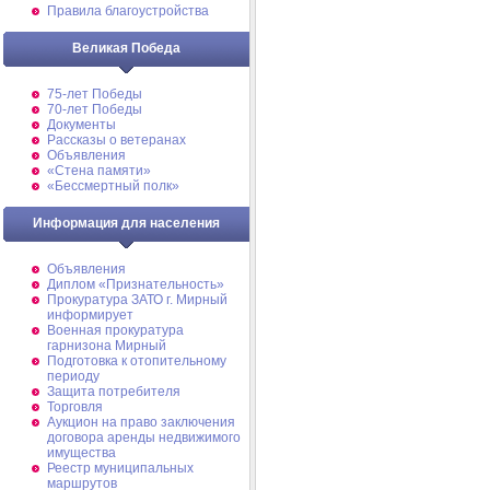
Правила благоустройства
Великая Победа
75-лет Победы
70-лет Победы
Документы
Рассказы о ветеранах
Объявления
«Стена памяти»
«Бессмертный полк»
Информация для населения
Объявления
Диплом «Признательность»
Прокуратура ЗАТО г. Мирный
информирует
Военная прокуратура
гарнизона Мирный
Подготовка к отопительному
периоду
Защита потребителя
Торговля
Аукцион на право заключения
договора аренды недвижимого
имущества
Реестр муниципальных
маршрутов