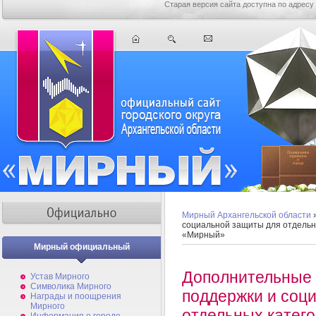
Старая версия сайта доступна по адресу
Мирный Архангельской области
»
социальной защиты для отдельн
«Мирный»
Мирный официальный
Дополнительные
Устав Мирного
Символика Мирного
поддержки и соц
Награды и поощрения
Мирного
отдельных катег