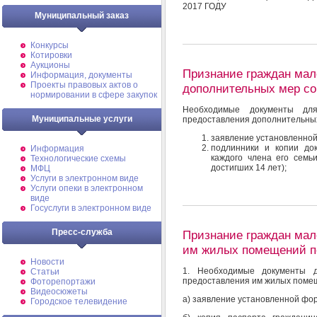
2017 ГОДУ
Муниципальный заказ
Конкурсы
Котировки
Аукционы
Признание граждан ма
Информация, документы
Проекты правовых актов о
дополнительных мер с
нормировании в сфере закупок
Необходимые документы дл
Муниципальные услуги
предоставления дополнительных
заявление установленно
подлинники и копии док
Информация
каждого члена его семьи
Технологические схемы
достигших 14 лет);
МФЦ
Услуги в электронном виде
Услуги опеки в электронном
виде
Госуслуги в электронном виде
Пресс-служба
Признание граждан ма
им жилых помещений по
Новости
1. Необходимые документы 
Статьи
предоставления им жилых помещ
Фоторепортажи
Видеосюжеты
а) заявление установленной фо
Городское телевидение