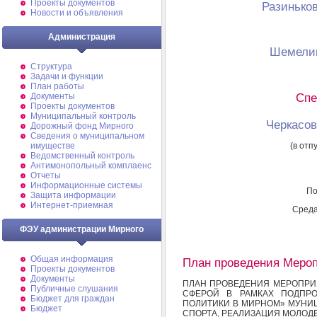
Проекты документов
Разинько
Новости и объявления
Администрация
Шемелин
Структура
Задачи и функции
План работы
Спе
Документы
Проекты документов
Муниципальный контроль
Черкасо
Дорожный фонд Мирного
Cведения о муниципальном
(в отп
имуществе
Ведомственный контроль
Антимонопольный комплаенс
Отчеты
Информационные системы
По
Защита информации
Интернет-приемная
Среда:
ФЭУ администрации Мирного
Общая информация
План проведения Меро
Проекты документов
Документы
ПЛАН ПРОВЕДЕНИЯ МЕРОПРИ
Публичные слушания
СФЕРОЙ В РАМКАХ ПОДПР
Бюджет для граждан
ПОЛИТИКИ В МИРНОМ» МУНИЦ
Бюджет
СПОРТА, РЕАЛИЗАЦИЯ МОЛОД