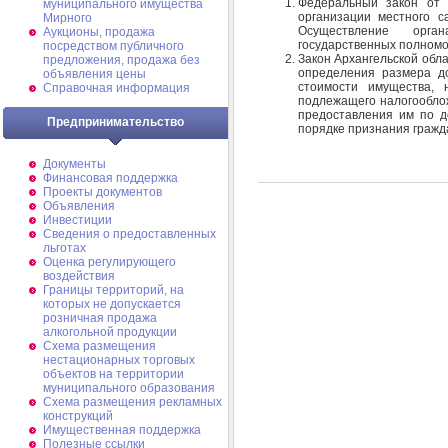
Федеральный закон от
муниципального имущества
организации местного с
Мирного
Осуществление орга
Аукционы, продажа
государственных полномо
посредством публичного
Закон Архангельской обла
предложения, продажа без
определения размера до
объявления цены
стоимости имущества, 
Справочная информация
подлежащего налогообло
предоставления им по д
Предпринимательство
порядке признания гражд
Документы
Финансовая поддержка
Проекты документов
Объявления
Инвестиции
Сведения о предоставленных
льготах
Оценка регулирующего
воздействия
Границы территорий, на
которых не допускается
розничная продажа
алкогольной продукции
Схема размещения
нестационарных торговых
объектов на территории
муниципального образования
Схема размещения рекламных
конструкций
Имущественная поддержка
Полезные ссылки