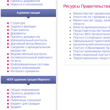
Проекты документов
Новости и объявления
Ресурсы Правительства
Администрация
Министерство здравоохра
Агентство по тарифам и 
Министерство труда, заня
Структура
области
Задачи и функции
Регистр муниципальных п
План работы
Представительство Архан
Документы
Портал ЖКХ Архангельско
Проекты документов
Портал Соловецкого архи
Муниципальный контроль
Официальный туристский 
Дорожный фонд Мирного
Архангельский региональ
Cведения о муниципальном
Портал «Образование Арх
имуществе
Портал призывника Архан
Ведомственный контроль
Инвестиционный портал А
Антимонопольный комплаенс
Территориальное общест
Отчеты
Информационные системы
Защита информации
Интернет-приемная
ФЭУ администрации Мирного
Общая информация
Проекты документов
Документы
Публичные слушания
Бюджет для граждан
Бюджет