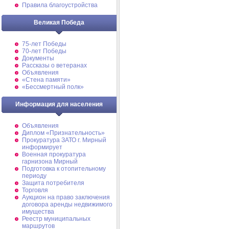
Правила благоустройства
Великая Победа
75-лет Победы
70-лет Победы
Документы
Рассказы о ветеранах
Объявления
«Стена памяти»
«Бессмертный полк»
Информация для населения
Объявления
Диплом «Признательность»
Прокуратура ЗАТО г. Мирный
информирует
Военная прокуратура
гарнизона Мирный
Подготовка к отопительному
периоду
Защита потребителя
Торговля
Аукцион на право заключения
договора аренды недвижимого
имущества
Реестр муниципальных
маршрутов