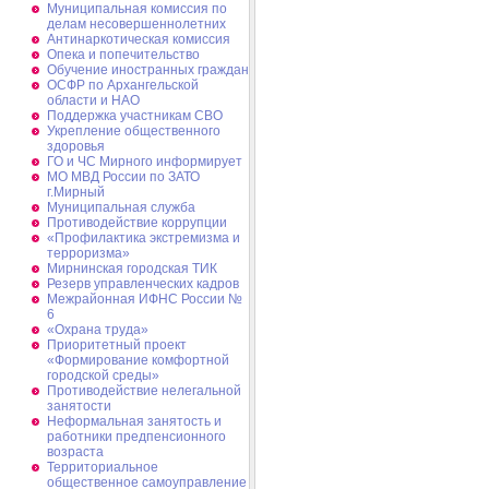
Муниципальная комиссия по
делам несовершеннолетних
Антинаркотическая комиссия
Опека и попечительство
Обучение иностранных граждан
ОСФР по Архангельской
области и НАО
Поддержка участникам СВО
Укрепление общественного
здоровья
ГО и ЧС Мирного информирует
МО МВД России по ЗАТО
г.Мирный
Муниципальная cлужба
Противодействие коррупции
«Профилактика экстремизма и
терроризма»
Мирнинская городская ТИК
Резерв управленческих кадров
Межрайонная ИФНС России №
6
«Охрана труда»
Приоритетный проект
«Формирование комфортной
городской среды»
Противодействие нелегальной
занятости
Неформальная занятость и
работники предпенсионного
возраста
Территориальное
общественное самоуправление