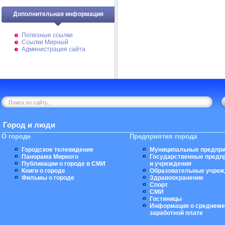
Дополнительная информация
Полезные ссылки
Ссылки Мирный
Администрация сайта
Город и люди
О городе
Предприятия города
Городское телевидение
Муниципальные предпри
Панорама Мирного
Государственные предп
Публикации о городе в СМИ
и учреждения
Книги о городе
Образовательные учреж
Фильмы о городе
Здравоохранение
Спорт
СМИ
Гостиницы
Информация о среднеме
заработной плате