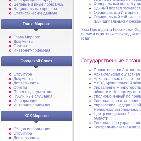
Информация о городе
Федеральный портал упра
Целевые и иные программы
Единый портал государст
Национальные проекты
Официальный Интернет-
Статистические данные
Официальный сайт для р
(муниципальных) учрежд
Глава Мирного
Указ Президента Российской Фе
целях и стратегических задачах
Глава Мирного
года"
Документы
Отчеты
Интернет-приемная
Государственные орган
Городской Совет
Правительство Архангель
Архангельская областная
Структура
Архангельское областное
Документы
УМВД Архангельской обл
Деятельность
Управление Министерства
Отчеты
области и Ненецкому авт
Проекты документов
Уполномоченный по права
Публичные слушания
Региональное отделение 
Информация
Управление Федеральной 
Интернет-приемная
Ненецкому автономному о
Центр специальной связи
КСК Мирного
области
Региональное управление
Контрольно-счетная пала
Общая информация
Структура
Деятельность