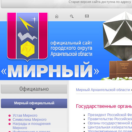
Старая версия сайта доступна по адресу
Мирный Архангельской области
Мирный официальный
Государственные орган
Президент Российской Ф
Устав Мирного
Правительство Российск
Символика Мирного
Органы государственной 
Награды и поощрения
Центральная избиратель
Мирного
Уполномоченные по прав