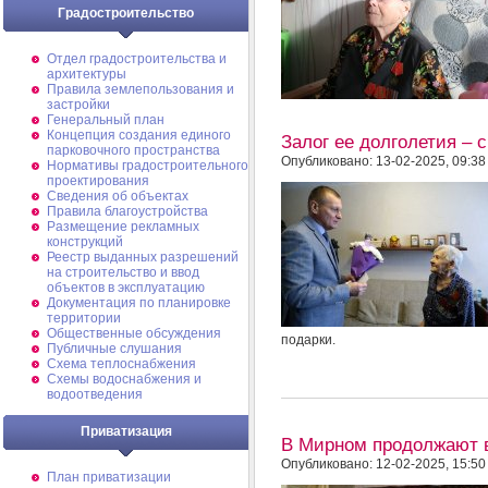
Градостроительство
Отдел градостроительства и
архитектуры
Правила землепользования и
застройки
Генеральный план
Концепция создания единого
Залог ее долголетия – с
парковочного пространства
Опубликовано: 13-02-2025, 09:38
Нормативы градостроительного
проектирования
Сведения об объектах
Правила благоустройства
Размещение рекламных
конструкций
Реестр выданных разрешений
на строительство и ввод
объектов в эксплуатацию
Документация по планировке
территории
Общественные обсуждения
подарки.
Публичные слушания
Схема теплоснабжения
Схемы водоснабжения и
водоотведения
Приватизация
В Мирном продолжают 
Опубликовано: 12-02-2025, 15:50
План приватизации