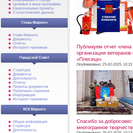
Информация о городе
Целевые и иные программы
Национальные проекты
Статистические данные
Глава Мирного
Глава Мирного
Документы
Отчеты
Публикуем отчет члена
Интернет-приемная
организации ветеранов
Городской Совет
«Плесецк»
Опубликовано: 25-02-2025, 10:15
Структура
Документы
Деятельность
Отчеты
Проекты документов
Публичные слушания
Информация
Интернет-приемная
КСК Мирного
Спасибо за добросовес
Общая информация
Структура
многогранное творчеств
Деятельность
Опубликовано: 25-02-2025, 10:13