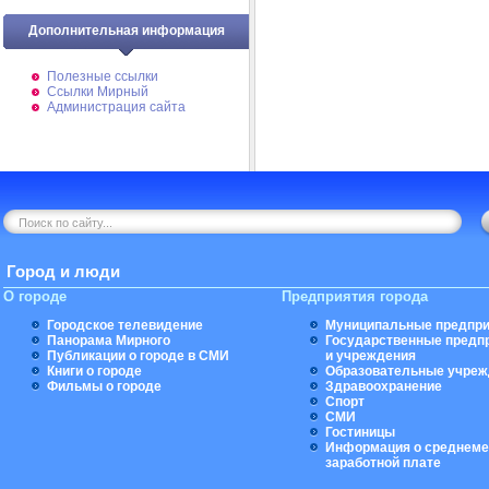
Дополнительная информация
Полезные ссылки
Ссылки Мирный
Администрация сайта
Город и люди
О городе
Предприятия города
Городское телевидение
Муниципальные предпри
Панорама Мирного
Государственные предп
Публикации о городе в СМИ
и учреждения
Книги о городе
Образовательные учреж
Фильмы о городе
Здравоохранение
Спорт
СМИ
Гостиницы
Информация о среднеме
заработной плате