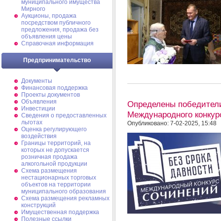
муниципального имущества
Мирного
Аукционы, продажа
посредством публичного
предложения, продажа без
объявления цены
Справочная информация
Предпринимательство
Документы
Финансовая поддержка
Проекты документов
Объявления
Определены победители
Инвестиции
Международного конкур
Сведения о предоставленных
льготах
Опубликовано: 7-02-2025, 15:48
Оценка регулирующего
воздействия
Границы территорий, на
которых не допускается
розничная продажа
алкогольной продукции
Схема размещения
нестационарных торговых
объектов на территории
муниципального образования
Схема размещения рекламных
конструкций
Имущественная поддержка
Полезные ссылки