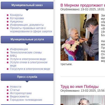
В Мирном продолжают 
Муниципальный заказ
Опубликовано: 19-02-2025, 16:01
Конкурсы
З
Котировки
м
Аукционы
об
Информация, документы
Ми
Проекты правовых актов о
«8
нормировании в сфере закупок
19
Бо
Муниципальные услуги
Ни
жи
Пр
Информация
ещ
Технологические схемы
От
МФЦ
фр
Услуги в электронном виде
ве
Услуги опеки в электронном
третьем.
виде
Госуслуги в электронном виде
Пресс-служба
Труд во имя Победы
Новости
Статьи
Опубликовано: 13-02-2025, 15:56
Фоторепортажи
Видеосюжеты
Городское телевидение