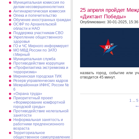
Муниципальная комиссия по
делам несовершеннолетних
25 апреля пройдет Меж
Антинаркотическая комиссия
«Диктант Победы»
Опека и попечительство
Обучение иностранных граждан
Опубликовано: 30-01-2025, 15:36
ОСФР по Архангельской
области и НАО
Поддержка участникам СВО
Укрепление общественного
здоровья
ГО и ЧС Мирного информирует
МО МВД России по ЗАТО
г.Мирный
Муниципальная cлужба
Противодействие коррупции
«Профилактика экстремизма и
терроризма»
назвать город, событие или у
Мирнинская городская ТИК
отводится 45 минут.
Резерв управленческих кадров
Межрайонная ИФНС России №
6
«Охрана труда»
Приоритетный проект
1
...
5
«Формирование комфортной
городской среды»
Противодействие нелегальной
занятости
Неформальная занятость и
работники предпенсионного
возраста
Территориальное
общественное самоуправление