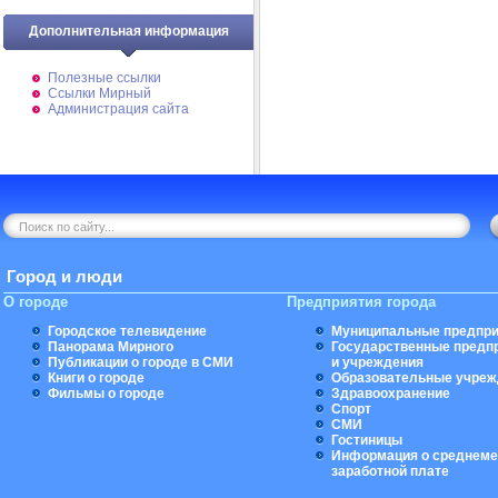
Дополнительная информация
Полезные ссылки
Ссылки Мирный
Администрация сайта
Город и люди
О городе
Предприятия города
Городское телевидение
Муниципальные предпри
Панорама Мирного
Государственные предп
Публикации о городе в СМИ
и учреждения
Книги о городе
Образовательные учреж
Фильмы о городе
Здравоохранение
Спорт
СМИ
Гостиницы
Информация о среднеме
заработной плате