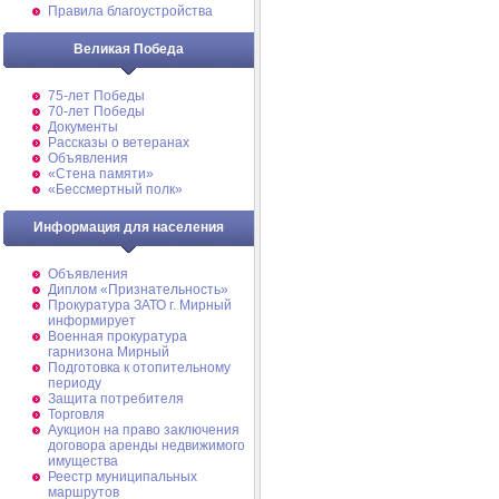
Правила благоустройства
Великая Победа
75-лет Победы
70-лет Победы
Документы
Рассказы о ветеранах
Объявления
«Стена памяти»
«Бессмертный полк»
Информация для населения
Объявления
Диплом «Признательность»
Прокуратура ЗАТО г. Мирный
информирует
Военная прокуратура
гарнизона Мирный
Подготовка к отопительному
периоду
Защита потребителя
Торговля
Аукцион на право заключения
договора аренды недвижимого
имущества
Реестр муниципальных
маршрутов