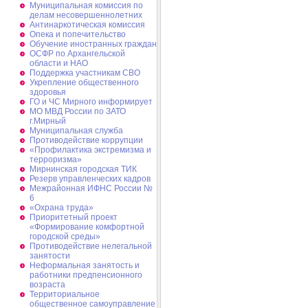
Муниципальная комиссия по
делам несовершеннолетних
Антинаркотическая комиссия
Опека и попечительство
Обучение иностранных граждан
ОСФР по Архангельской
области и НАО
Поддержка участникам СВО
Укрепление общественного
здоровья
ГО и ЧС Мирного информирует
МО МВД России по ЗАТО
г.Мирный
Муниципальная cлужба
Противодействие коррупции
«Профилактика экстремизма и
терроризма»
Мирнинская городская ТИК
Резерв управленческих кадров
Межрайонная ИФНС России №
6
«Охрана труда»
Приоритетный проект
«Формирование комфортной
городской среды»
Противодействие нелегальной
занятости
Неформальная занятость и
работники предпенсионного
возраста
Территориальное
общественное самоуправление