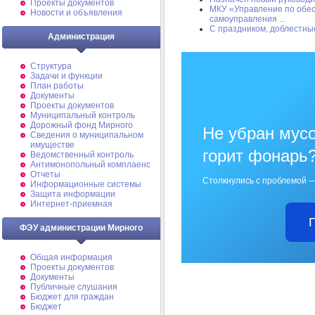
Проекты документов
МКУ «Управление по обес
Новости и объявления
самоуправления ...
С праздником, доблестны
Администрация
Структура
Задачи и функции
План работы
Документы
Проекты документов
Муниципальный контроль
Дорожный фонд Мирного
Не убран мусо
Cведения о муниципальном
имуществе
горит фонарь
Ведомственный контроль
Антимонопольный комплаенс
Отчеты
Столкнулись с проблемой —
Информационные системы
Защита информации
Интернет-приемная
ФЭУ администрации Мирного
Общая информация
Проекты документов
Документы
Публичные слушания
Бюджет для граждан
Бюджет