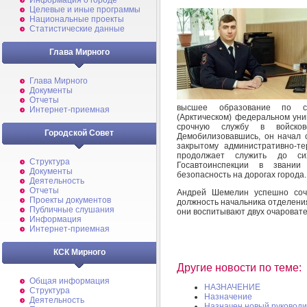
Информация о городе
Целевые и иные программы
Национальные проекты
Статистические данные
Глава Мирного
Глава Мирного
Документы
Отчеты
высшее образование по сп
Интернет-приемная
(Арктическом) федеральном уни
срочную службу в войско
Городской Совет
Демобилизовавшись, он начал 
закрытому административно-т
продолжает служить до си
Структура
Госавтоинспекции в звании
Документы
безопасность на дорогах города.
Деятельность
Отчеты
Андрей Шемелин успешно соче
Проекты документов
должность начальника отделения,
Публичные слушания
они воспитывают двух очароват
Информация
Интернет-приемная
КСК Мирного
Другие новости по теме:
Общая информация
НАЗНАЧЕНИЕ
Структура
Назначение
Деятельность
Назначен новый руководи