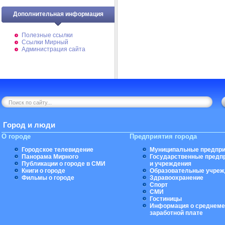
Дополнительная информация
Полезные ссылки
Ссылки Мирный
Администрация сайта
Город и люди
О городе
Предприятия города
Городское телевидение
Муниципальные предпри
Панорама Мирного
Государственные предп
Публикации о городе в СМИ
и учреждения
Книги о городе
Образовательные учреж
Фильмы о городе
Здравоохранение
Спорт
СМИ
Гостиницы
Информация о среднеме
заработной плате