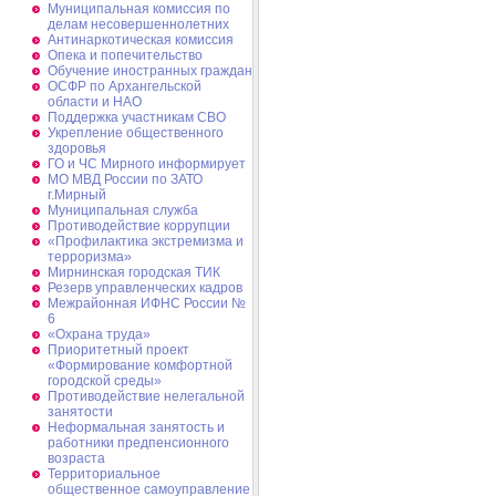
Муниципальная комиссия по
делам несовершеннолетних
Антинаркотическая комиссия
Опека и попечительство
Обучение иностранных граждан
ОСФР по Архангельской
области и НАО
Поддержка участникам СВО
Укрепление общественного
здоровья
ГО и ЧС Мирного информирует
МО МВД России по ЗАТО
г.Мирный
Муниципальная cлужба
Противодействие коррупции
«Профилактика экстремизма и
терроризма»
Мирнинская городская ТИК
Резерв управленческих кадров
Межрайонная ИФНС России №
6
«Охрана труда»
Приоритетный проект
«Формирование комфортной
городской среды»
Противодействие нелегальной
занятости
Неформальная занятость и
работники предпенсионного
возраста
Территориальное
общественное самоуправление