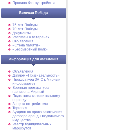
Правила благоустройства
Великая Победа
75-лет Победы
70-лет Победы
Документы
Рассказы о ветеранах
Объявления
«Стена памяти»
«Бессмертный полк»
Информация для населения
Объявления
Диплом «Признательность»
Прокуратура ЗАТО г. Мирный
информирует
Военная прокуратура
гарнизона Мирный
Подготовка к отопительному
периоду
Защита потребителя
Торговля
Аукцион на право заключения
договора аренды недвижимого
имущества
Реестр муниципальных
маршрутов