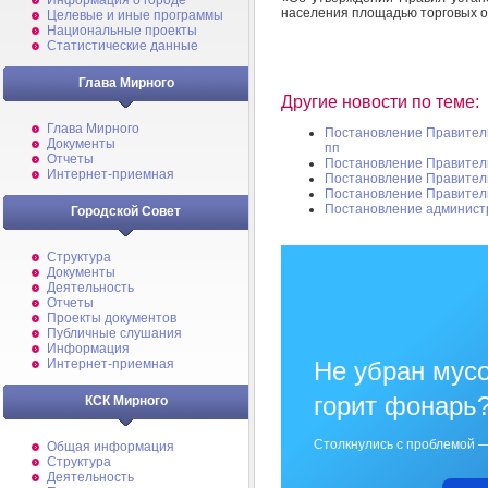
Информация о городе
населения площадью торговых 
Целевые и иные программы
Национальные проекты
Статистические данные
Глава Мирного
Другие новости по теме:
Глава Мирного
Постановление Правительс
Документы
пп
Отчеты
Постановление Правительс
Интернет-приемная
Постановление Правительс
Постановление Правительс
Постановление админист
Городской Совет
Структура
Документы
Деятельность
Отчеты
Проекты документов
Публичные слушания
Информация
Не убран мусо
Интернет-приемная
горит фонарь
КСК Мирного
Столкнулись с проблемой —
Общая информация
Структура
Деятельность