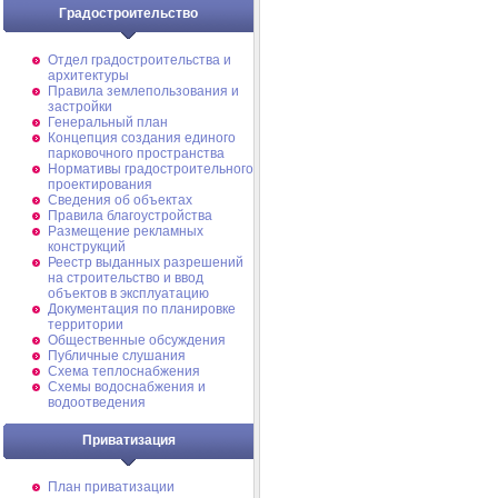
Градостроительство
Отдел градостроительства и
архитектуры
Правила землепользования и
застройки
Генеральный план
Концепция создания единого
парковочного пространства
Нормативы градостроительного
проектирования
Сведения об объектах
Правила благоустройства
Размещение рекламных
конструкций
Реестр выданных разрешений
на строительство и ввод
объектов в эксплуатацию
Документация по планировке
территории
Общественные обсуждения
Публичные слушания
Схема теплоснабжения
Схемы водоснабжения и
водоотведения
Приватизация
План приватизации