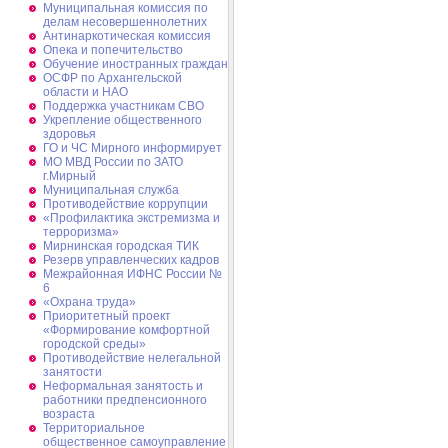
Муниципальная комиссия по
делам несовершеннолетних
Антинаркотическая комиссия
Опека и попечительство
Обучение иностранных граждан
ОСФР по Архангельской
области и НАО
Поддержка участникам СВО
Укрепление общественного
здоровья
ГО и ЧС Мирного информирует
МО МВД России по ЗАТО
г.Мирный
Муниципальная cлужба
Противодействие коррупции
«Профилактика экстремизма и
терроризма»
Мирнинская городская ТИК
Резерв управленческих кадров
Межрайонная ИФНС России №
6
«Охрана труда»
Приоритетный проект
«Формирование комфортной
городской среды»
Противодействие нелегальной
занятости
Неформальная занятость и
работники предпенсионного
возраста
Территориальное
общественное самоуправление