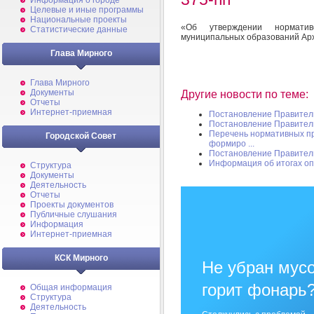
Информация о городе
Целевые и иные программы
Национальные проекты
«Об утверждении норматив
Статистические данные
муниципальных образований Арх
Глава Мирного
Глава Мирного
Документы
Другие новости по теме:
Отчеты
Интернет-приемная
Постановление Правительс
Постановление Правительс
Перечень нормативных пр
Городской Совет
формиро ...
Постановление Правительс
Информация об итогах о
Структура
Документы
Деятельность
Отчеты
Проекты документов
Публичные слушания
Информация
Интернет-приемная
КСК Мирного
Не убран мусо
горит фонарь
Общая информация
Структура
Деятельность