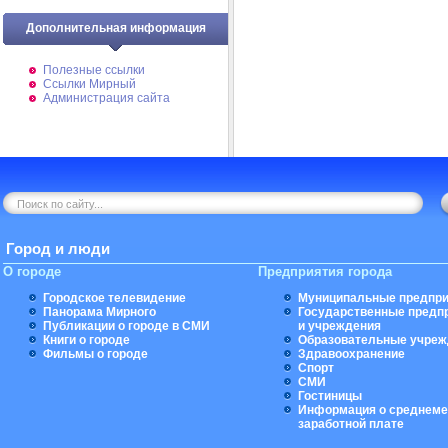
Дополнительная информация
Полезные ссылки
Ссылки Мирный
Администрация сайта
Город и люди
О городе
Предприятия города
Городское телевидение
Муниципальные предпри
Панорама Мирного
Государственные предп
Публикации о городе в СМИ
и учреждения
Книги о городе
Образовательные учреж
Фильмы о городе
Здравоохранение
Спорт
СМИ
Гостиницы
Информация о среднеме
заработной плате