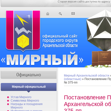
Старая версия сайта доступна по адресу
Мирный Архангельской области
(областные)
» Постановление Пра
№ 375-пп
Мирный официальный
Постановление П
Устав Мирного
Символика Мирного
Архангельской об
Награды и поощрения
Мирного
375-пп