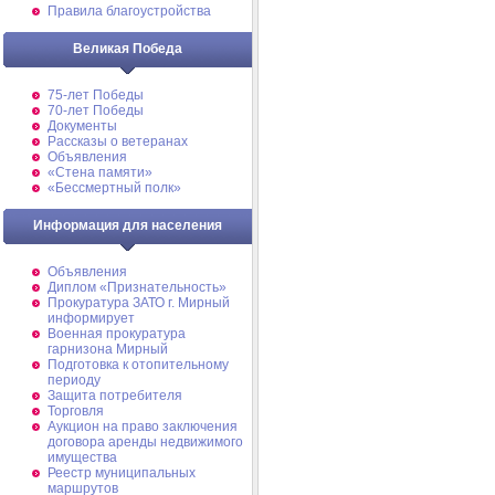
Правила благоустройства
Великая Победа
75-лет Победы
70-лет Победы
Документы
Рассказы о ветеранах
Объявления
«Стена памяти»
«Бессмертный полк»
Информация для населения
Объявления
Диплом «Признательность»
Прокуратура ЗАТО г. Мирный
информирует
Военная прокуратура
гарнизона Мирный
Подготовка к отопительному
периоду
Защита потребителя
Торговля
Аукцион на право заключения
договора аренды недвижимого
имущества
Реестр муниципальных
маршрутов