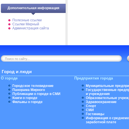
Дополнительная информация
Полезные ссылки
Ссылки Мирный
Администрация сайта
Город и люди
О городе
Предприятия города
Городское телевидение
Муниципальные предпри
Панорама Мирного
Государственные предп
Публикации о городе в СМИ
и учреждения
Книги о городе
Образовательные учреж
Фильмы о городе
Здравоохранение
Спорт
СМИ
Гостиницы
Информация о среднеме
заработной плате