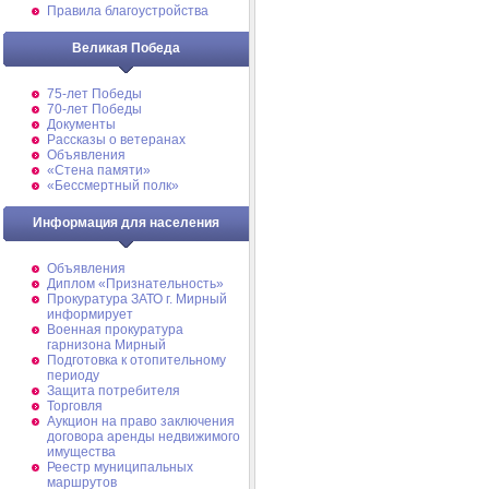
Правила благоустройства
Великая Победа
75-лет Победы
70-лет Победы
Документы
Рассказы о ветеранах
Объявления
«Стена памяти»
«Бессмертный полк»
Информация для населения
Объявления
Диплом «Признательность»
Прокуратура ЗАТО г. Мирный
информирует
Военная прокуратура
гарнизона Мирный
Подготовка к отопительному
периоду
Защита потребителя
Торговля
Аукцион на право заключения
договора аренды недвижимого
имущества
Реестр муниципальных
маршрутов