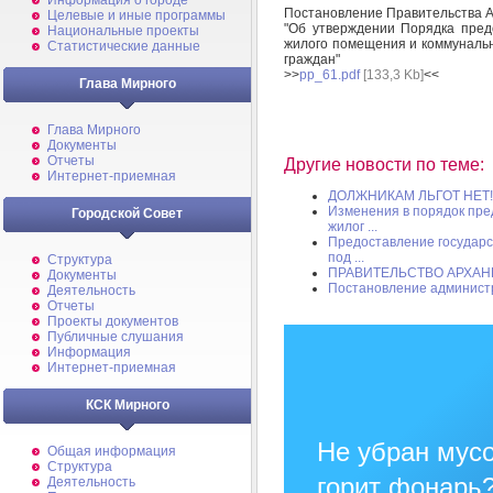
Информация о городе
Постановление Правительства Ар
Целевые и иные программы
"Об утверждении Порядка пред
Национальные проекты
жилого помещения и коммунальн
Статистические данные
граждан"
>>
pp_61.pdf
[133,3 Kb]
<<
Глава Мирного
Глава Мирного
Документы
Отчеты
Другие новости по теме:
Интернет-приемная
ДОЛЖНИКАМ ЛЬГОТ НЕТ!
Изменения в порядок пре
Городской Совет
жилог ...
Предоставление государс
под ...
Структура
ПРАВИТЕЛЬСТВО АРХАН
Документы
Постановление админист
Деятельность
Отчеты
Проекты документов
Публичные слушания
Информация
Интернет-приемная
КСК Мирного
Не убран мусо
Общая информация
Структура
горит фонарь
Деятельность