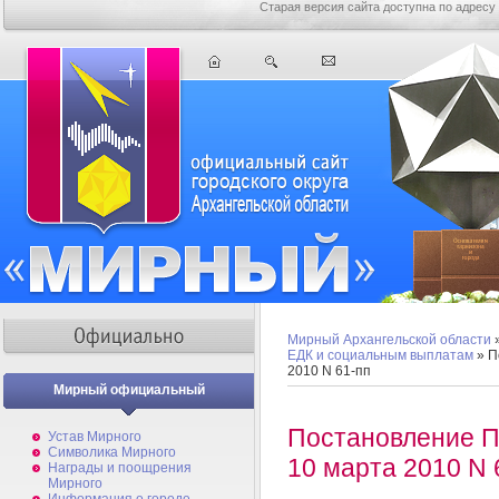
Старая версия сайта доступна по адресу
Мирный Архангельской области
ЕДК и социальным выплатам
» П
2010 N 61-пп
Мирный официальный
Постановление Пр
Устав Мирного
Символика Мирного
10 марта 2010 N 
Награды и поощрения
Мирного