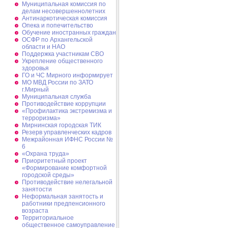
Муниципальная комиссия по
делам несовершеннолетних
Антинаркотическая комиссия
Опека и попечительство
Обучение иностранных граждан
ОСФР по Архангельской
области и НАО
Поддержка участникам СВО
Укрепление общественного
здоровья
ГО и ЧС Мирного информирует
МО МВД России по ЗАТО
г.Мирный
Муниципальная cлужба
Противодействие коррупции
«Профилактика экстремизма и
терроризма»
Мирнинская городская ТИК
Резерв управленческих кадров
Межрайонная ИФНС России №
6
«Охрана труда»
Приоритетный проект
«Формирование комфортной
городской среды»
Противодействие нелегальной
занятости
Неформальная занятость и
работники предпенсионного
возраста
Территориальное
общественное самоуправление