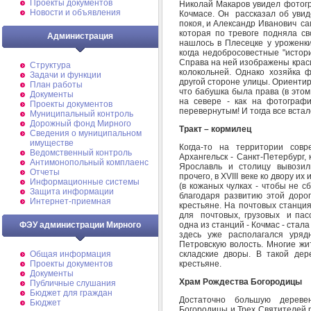
Проекты документов
Николай Макаров увидел фотогр
Новости и объявления
Кочмасе. Он рассказал об увид
покоя, и Александр Иванович са
которая по тревоге подняла с
Администрация
нашлось в Плесецке у уроженки
когда недобросовестные "истори
Справа на ней изображены красив
Структура
колокольней. Однако хозяйка 
Задачи и функции
другой стороне улицы. Ориентир
План работы
что бабушка была права (в этом
Документы
на севере - как на фотографи
Проекты документов
перевернутым! И тогда все встал
Муниципальный контроль
Дорожный фонд Мирного
Тракт – кормилец
Cведения о муниципальном
имуществе
Когда-то на территории совр
Ведомственный контроль
Архангельск - Санкт-Петербург, 
Антимонопольный комплаенс
Ярославль и столицу вывозил
Отчеты
прочего, в XVIII веке ко двору 
Информационные системы
(в кожаных чулках - чтобы не 
Защита информации
благодаря развитию этой доро
Интернет-приемная
крестьяне. На почтовых станци
для почтовых, грузовых и пасс
одна из станций - Кочмас - стал
ФЭУ администрации Мирного
здесь уже располагался урядн
Петровскую волость. Многие ж
складские дворы. В такой де
Общая информация
крестьяне.
Проекты документов
Документы
Храм Рождества Богородицы
Публичные слушания
Бюджет для граждан
Достаточно большую дереве
Бюджет
Богородицы и Трех Святителей 