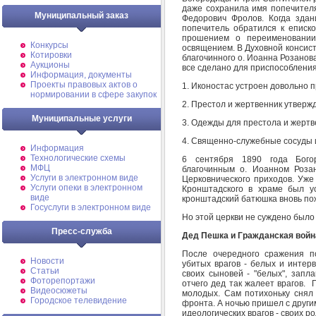
даже сохранила имя попечителя
Муниципальный заказ
Федорович Фролов. Когда зда
попечитель обратился к еписк
прошением о переименовани
Конкурсы
освящением. В Духовной консист
Котировки
благочинного о. Иоанна Розанов
Аукционы
все сделано для приспособлени
Информация, документы
Проекты правовых актов о
1. Иконостас устроен довольно 
нормировании в сфере закупок
2. Престол и жертвенник утверж
Муниципальные услуги
3. Одежды для престола и жертв
4. Священно-служебные сосуды и
Информация
Технологические схемы
6 сентября 1890 года Бого
МФЦ
благочинным о. Иоанном Роза
Услуги в электронном виде
Церковнического приходов. Уже
Услуги опеки в электронном
Кронштадского в храме был у
виде
кронштадский батюшка вновь пож
Госуслуги в электронном виде
Но этой церкви не суждено было
Пресс-служба
Дед Пешка и Гражданская войн
После очередного сражения п
Новости
убитых врагов - белых и интер
Статьи
своих сыновей - "белых", запл
Фоторепортажи
отчего дед так жалеет врагов. 
Видеосюжеты
молодых. Сам потихоньку снял 
Городское телевидение
фронта. А ночью пришел с други
идеологических врагов - своих 