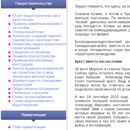
Градостроительство
Трудно поверить, что здесь, на 
Сначала Кочмас, а потом и Тар
Отдел градостроительства и
красные партизаны. По железн
архитектуры
"белым" двигались англо-амери
Правила землепользования и
руку попадется. Кочмас на вр
застройки
самолетов-бомбардировщиков. 
Генеральный план
снаряды тех времен.
Концепция создания единого
парковочного пространства
Богородицерождественский хр
Нормативы градостроительного
Гражданскую войну вместе со вс
проектирования
в конце пятидесятых годов пр
Сведения об объектах
территории космодрома.
Правила благоустройства
Размещение рекламных
Крест вместо послесловия
конструкций
Реестр выданных разрешений
26 км от Мирного в сторону Тара
на строительство и ввод
Сейчас здесь осталось лишь за
объектов в эксплуатацию
ездят бабушки… Александр Ива
Документация по планировке
стоял поклонный крест. Ведь 
территории
Кочмасе могла бы отметить св
Общественные обсуждения
поделился своей мечтой об устан
Публичные слушания
И вот 18 сентября 2010 года,
Схема теплоснабжения
появился большой поклонный 
Схемы водоснабжения и
Александр Иванович, настояте
водоотведения
Артемий Эмке с хором ученико
которые впервые за 50 лет по
Приватизация
месте своей деревни, побывать
своих близких и тех, кто лежит 
войны и интервенции.
План приватизации