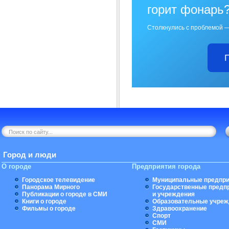
горит фонарь
Столкнулись с проблемой —
Город и люди
О городе
Предприятия города
Городское телевидение
Муниципальные предпри
Панорама Мирного
Государственные предп
Публикации о городе в СМИ
и учреждения
Книги о городе
Образовательные учреж
Фильмы о городе
Здравоохранение
Спорт
СМИ