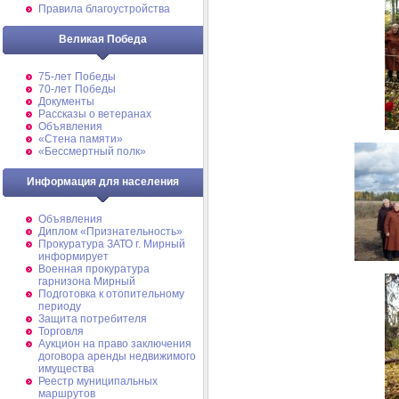
Правила благоустройства
Великая Победа
75-лет Победы
70-лет Победы
Документы
Рассказы о ветеранах
Объявления
«Стена памяти»
«Бессмертный полк»
Информация для населения
Объявления
Диплом «Признательность»
Прокуратура ЗАТО г. Мирный
информирует
Военная прокуратура
гарнизона Мирный
Подготовка к отопительному
периоду
Защита потребителя
Торговля
Аукцион на право заключения
договора аренды недвижимого
имущества
Реестр муниципальных
маршрутов