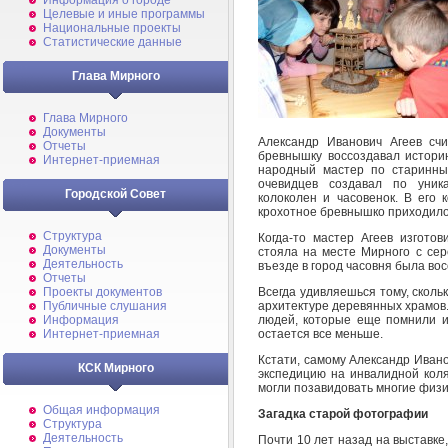
Информация о городе
Целевые и иные программы
Национальные проекты
Статистические данные
Глава Мирного
Глава Мирного
Документы
Александр Иванович Агеев счи
Отчеты
бревнышку воссоздавал историю
Интернет-приемная
народный мастер по старинны
очевидцев создавал по уник
Городской Совет
колоколен и часовенок. В его 
крохотное бревнышко приходилос
Структура
Когда-то мастер Агеев изгото
Документы
стояла на месте Мирного с сер
Деятельность
въезде в город часовня была во
Отчеты
Всегда удивляешься тому, сколь
Проекты документов
архитектуре деревянных храмов.
Публичные слушания
людей, которые еще помнили и
Информация
остается все меньше.
Интернет-приемная
Кстати, самому Александр Ивано
КСК Мирного
экспедицию на инвалидной коля
могли позавидовать многие физ
Общая информация
Загадка старой фотографии
Структура
Деятельность
Почти 10 лет назад на выставке