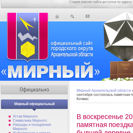
Старая версия сайта доступна по адресу
Мирный Архангельской области
сентября состоялась памятная п
Кочмас
Мирный официальный
В воскресенье 20
Устав Мирного
Символика Мирного
памятная поездка
Награды и поощрения
Мирного
бывшей деревне