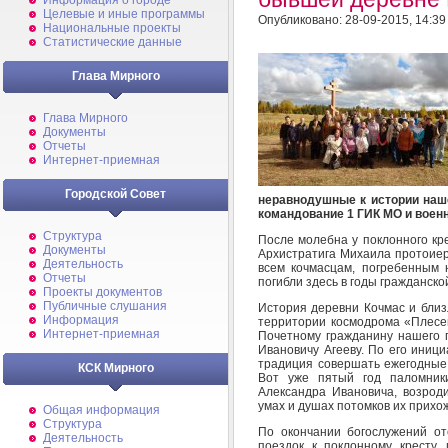
Информация о городе
Целевые и иные программы
Опубликовано: 28-09-2015, 14:39
Национальные проекты
Статистические данные
Глава Мирного
Глава Мирного
Документы
Отчеты
Интернет-приемная
Городской Совет
неравнодушные к истории наше
командование 1 ГИК МО и воен
Структура
После молебна у поклонного кре
Документы
Архистратига Михаила протоие
Деятельность
всем кочмаcцам, погребенным 
Отчеты
погибли здесь в годы гражданско
Проекты документов
Публичные слушания
История деревни Кочмас и бли
Информация
территории космодрома «Плесец
Интернет-приемная
Почетному гражданину нашего г
Ивановичу Агееву. По его иниц
традиция совершать ежегодные 
КСК Мирного
Вот уже пятый год паломник
Александра Ивановича, возрод
умах и душах потомков их прихо
Общая информация
Структура
По окончании богослужений о
Деятельность
поездок к поклонному кресту,