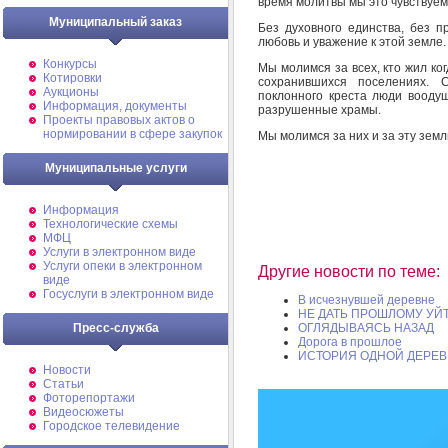
время молитвы мы это чувствуем
Муниципальный заказ
Без духовного единства, без п
любовь и уважение к этой земле.
Конкурсы
Мы молимся за всех, кто жил ког
Котировки
сохранившихся поселениях. 
Аукционы
поклонного креста люди воодуш
Информация, документы
разрушенные храмы.
Проекты правовых актов о
нормировании в сфере закупок
Мы молимся за них и за эту земл
Муниципальные услуги
Информация
Технологические схемы
МФЦ
Услуги в электронном виде
Услуги опеки в электронном
Другие новости по теме:
виде
Госуслуги в электронном виде
В исчезнувшей деревне
НЕ ДАТЬ ПРОШЛОМУ УЙТ
Пресс-служба
ОГЛЯДЫВАЯСЬ НАЗАД
Дорога в прошлое
ИСТОРИЯ ОДНОЙ ДЕРЕ
Новости
Статьи
Фоторепортажи
Видеосюжеты
Городское телевидение