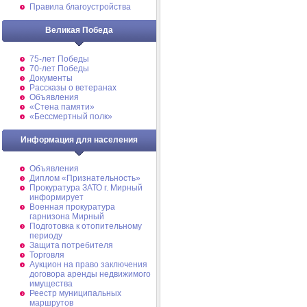
Правила благоустройства
Великая Победа
75-лет Победы
70-лет Победы
Документы
Рассказы о ветеранах
Объявления
«Стена памяти»
«Бессмертный полк»
Информация для населения
Объявления
Диплом «Признательность»
Прокуратура ЗАТО г. Мирный
информирует
Военная прокуратура
гарнизона Мирный
Подготовка к отопительному
периоду
Защита потребителя
Торговля
Аукцион на право заключения
договора аренды недвижимого
имущества
Реестр муниципальных
маршрутов