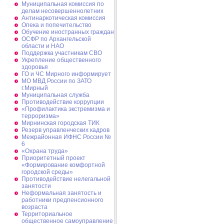
Муниципальная комиссия по
делам несовершеннолетних
Антинаркотическая комиссия
Опека и попечительство
Обучение иностранных граждан
ОСФР по Архангельской
области и НАО
Поддержка участникам СВО
Укрепление общественного
здоровья
ГО и ЧС Мирного информирует
МО МВД России по ЗАТО
г.Мирный
Муниципальная cлужба
Противодействие коррупции
«Профилактика экстремизма и
терроризма»
Мирнинская городская ТИК
Резерв управленческих кадров
Межрайонная ИФНС России №
6
«Охрана труда»
Приоритетный проект
«Формирование комфортной
городской среды»
Противодействие нелегальной
занятости
Неформальная занятость и
работники предпенсионного
возраста
Территориальное
общественное самоуправление