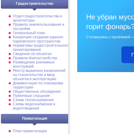
Градостроительство
Не убран мусо
Отдел градостроительства и
архитектуры
Правила землепользования и
горит фонарь
застройки
Генеральный план
Концепция создания единого
Столкнулись с проблемой —
парковочного пространства
Нормативы градостроительного
проектирования
Сведения об объектах
Правила благоустройства
Размещение рекламных
конструкций
Реестр выданных разрешений
на строительство и ввод
объектов в эксплуатацию
Документация по планировке
территории
Общественные обсуждения
Публичные слушания
Схема теплоснабжения
Схемы водоснабжения и
водоотведения
Приватизация
План приватизации