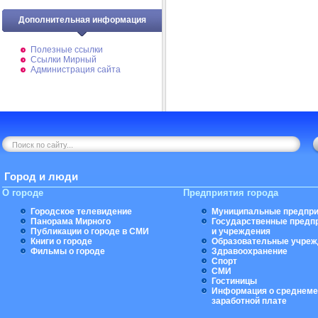
Дополнительная информация
Полезные ссылки
Ссылки Мирный
Администрация сайта
Город и люди
О городе
Предприятия города
Городское телевидение
Муниципальные предпри
Панорама Мирного
Государственные предп
Публикации о городе в СМИ
и учреждения
Книги о городе
Образовательные учреж
Фильмы о городе
Здравоохранение
Спорт
СМИ
Гостиницы
Информация о среднеме
заработной плате