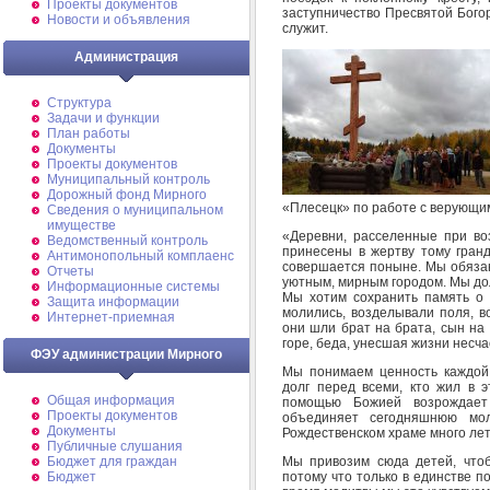
Проекты документов
заступничество Пресвятой Богор
Новости и объявления
служит.
Администрация
Структура
Задачи и функции
План работы
Документы
Проекты документов
Муниципальный контроль
Дорожный фонд Мирного
«Плесецк» по работе с верующ
Cведения о муниципальном
имуществе
«Деревни, расселенные при во
Ведомственный контроль
принесены в жертву тому гран
Антимонопольный комплаенс
совершается поныне. Мы обязан
Отчеты
уютным, мирным городом. Мы дол
Информационные системы
Мы хотим сохранить память о 
Защита информации
молились, возделывали поля, в
Интернет-приемная
они шли брат на брата, сын на 
горе, беда, унесшая жизни несч
ФЭУ администрации Мирного
Мы понимаем ценность каждой 
долг перед всеми, кто жил в 
Общая информация
помощью Божией возрождает
Проекты документов
объединяет сегодняшнюю мол
Документы
Рождественском храме много лет
Публичные слушания
Мы привозим сюда детей, чтоб
Бюджет для граждан
потому что только в единстве п
Бюджет