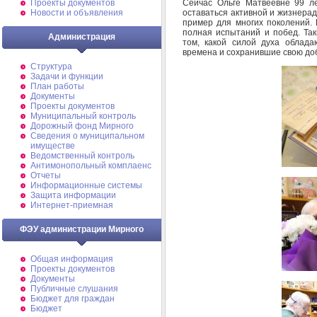
Сейчас Ольге Матвеевне 99 ле
Проекты документов
оставаться активной и жизнера
Новости и объявления
пример для многих поколений. 
полная испытаний и побед. Так
Администрация
том, какой силой духа облад
времена и сохранившие свою до
Структура
Задачи и функции
План работы
Документы
Проекты документов
Муниципальный контроль
Дорожный фонд Мирного
Cведения о муниципальном
имуществе
Ведомственный контроль
Антимонопольный комплаенс
Отчеты
Информационные системы
Защита информации
Интернет-приемная
ФЭУ администрации Мирного
Общая информация
Проекты документов
Документы
Публичные слушания
Бюджет для граждан
Бюджет