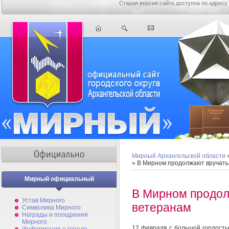
Старая версия сайта доступна по адресу
Мирный Архангельской области
» В Мирном продолжают вручать
Мирный официальный
В Мирном продол
Устав Мирного
ветеранам
Символика Мирного
Награды и поощрения
Мирного
12 февраля с большой гордость