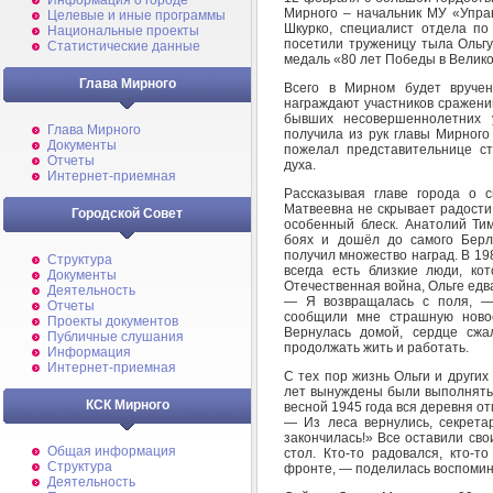
Информация о городе
Мирного – начальник МУ «Упра
Целевые и иные программы
Шкурко, специалист отдела п
Национальные проекты
посетили труженицу тыла Ольгу
Статистические данные
медаль «80 лет Победы в Велико
Глава Мирного
Всего в Мирном будет вручен
награждают участников сражени
бывших несовершеннолетних у
Глава Мирного
получила из рук главы Мирног
Документы
пожелал представительнице ст
Отчеты
духа.
Интернет-приемная
Рассказывая главе города о 
Матвеевна не скрывает радости
Городской Совет
особенный блеск. Анатолий Ти
боях и дошёл до самого Берл
получил множество наград. В 198
Структура
всегда есть близкие люди, ко
Документы
Отечественная война, Ольге едв
Деятельность
— Я возвращалась с поля, — 
Отчеты
сообщили мне страшную новос
Проекты документов
Вернулась домой, сердце сжа
Публичные слушания
продолжать жить и работать.
Информация
Интернет-приемная
С тех пор жизнь Ольги и других
лет вынуждены были выполнять 
КСК Мирного
весной 1945 года вся деревня о
— Из леса вернулись, секрета
закончилась!» Все оставили сво
Общая информация
стол. Кто-то радовался, кто-т
Структура
фронте, — поделилась воспомин
Деятельность