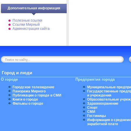
Дополнительная информация
Полезные ссылки
Ссылки Мирный
Администрация сайта
Город и люди
О городе
Предприятия города
Городское телевидение
Муниципальные предпри
Панорама Мирного
Государственные предп
Публикации о городе в СМИ
и учреждения
Книги о городе
Образовательные учреж
Фильмы о городе
Здравоохранение
Спорт
СМИ
Гостиницы
Информация о среднеме
заработной плате