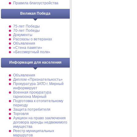
Правила благоустройства
Великая Победа
75-лет Победы
70-лет Победы
Документы
Рассказы о ветеранах
Объявления
«Стена памяти»
«Бессмертный полк»
Информация для населения
Объявления
Диплом «Признательность»
Прокуратура ЗАТО г. Мирный
информирует
Военная прокуратура
гарнизона Мирный
Подготовка к отопительному
периоду
Защита потребителя
Торговля
Аукцион на право заключения
договора аренды недвижимого
имущества
Реестр муниципальных
маршрутов