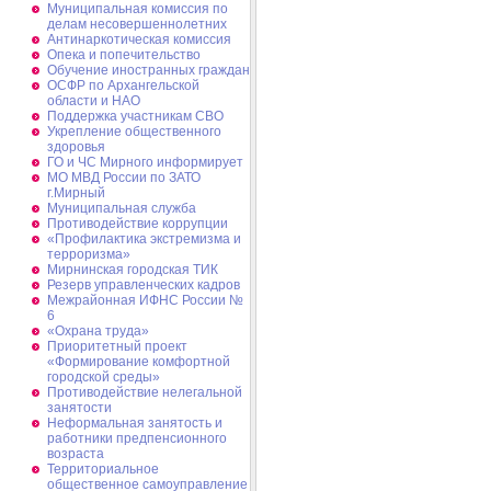
Муниципальная комиссия по
делам несовершеннолетних
Антинаркотическая комиссия
Опека и попечительство
Обучение иностранных граждан
ОСФР по Архангельской
области и НАО
Поддержка участникам СВО
Укрепление общественного
здоровья
ГО и ЧС Мирного информирует
МО МВД России по ЗАТО
г.Мирный
Муниципальная cлужба
Противодействие коррупции
«Профилактика экстремизма и
терроризма»
Мирнинская городская ТИК
Резерв управленческих кадров
Межрайонная ИФНС России №
6
«Охрана труда»
Приоритетный проект
«Формирование комфортной
городской среды»
Противодействие нелегальной
занятости
Неформальная занятость и
работники предпенсионного
возраста
Территориальное
общественное самоуправление