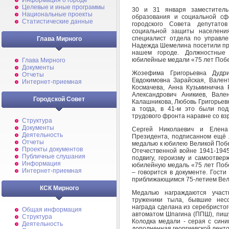
Информация о городе
Целевые и иные программы
30 и 31 января заместител
Национальные проекты
образования и социальной сф
Статистические данные
городского Совета депутато
социальной защиты населен
специалист отдела по управл
Глава Мирного
Надежда Шемелина посетили пр
нашем городе. Должностные
юбилейные медали «75 лет Побе
Глава Мирного
Документы
Жозефима Григорьевна Дудр
Отчеты
Евдокимовна Зарайская, Вален
Интернет-приемная
Космачева, Анна Кузьминична 
Александрович Аникиев, Вале
Городской Совет
Калашникова, Любовь Григорьевн
а тогда, в 41-м это были по
трудового фронта наравне со вз
Структура
Документы
Сергей Николаевич и Елена
Деятельность
Президента, подписанном ещё 
Отчеты
медалью к юбилею Великой Побе
Проекты документов
Отечественной войне 1941-1945
Публичные слушания
подвигу, героизму и самоотвер
Информация
юбилейную медаль «75 лет Побе
Интернет-приемная
– говорится в документе. Гост
приближающимся 75-летием Вел
КСК Мирного
Медалью награждаются участ
труженики тыла, бывшие несо
награда сделана из серебристог
Общая информация
автоматом Шпагина (ППШ), пишу
Структура
Колодка медали - серая с сини
Деятельность
дополненная георгиевской лент