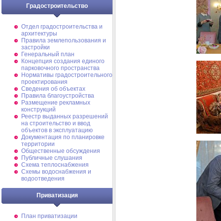
Градостроительство
Отдел градостроительства и
архитектуры
Правила землепользования и
застройки
Генеральный план
Концепция создания единого
парковочного пространства
Нормативы градостроительного
проектирования
Сведения об объектах
Правила благоустройства
Размещение рекламных
конструкций
Реестр выданных разрешений
на строительство и ввод
объектов в эксплуатацию
Документация по планировке
территории
Общественные обсуждения
Публичные слушания
Схема теплоснабжения
Схемы водоснабжения и
водоотведения
Приватизация
План приватизации