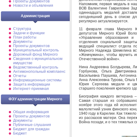
Проекты документов
Напомним, первая медаль в наш
Новости и объявления
ВОВ Валентине Гавриловне Задо
одиннадцать медалей доставл
Администрация
сегодняшний день в списке дл
регулярно актуализируется.
Структура
11 февраля глава Мирного Ю
Задачи и функции
депутатов Мирного Юрий Воло
План работы
«Управление образования и 
Документы
отделения социальной защит
Проекты документов
ведущий специалист отдела п
Муниципальный контроль
Мирного Надежда Шемелина вст
Дорожный фонд Мирного
«Жемчужина», чтобы вручить 
Cведения о муниципальном
Отечественной войне».
имуществе
Нина Андреевна Болдырева, Ли
Ведомственный контроль
Горбунова, Ольга Дмитриевн
Антимонопольный комплаенс
Васильевна Паушева, Антонина
Отчеты
Анна Алексеевна Турова, Ольга
Информационные системы
Юрия Сергеева медали и цв
Защита информации
старшего поколения крепкого зд
Интернет-приемная
Биография каждого ветерана –
ФЭУ администрации Мирного
Самая старшая из собравшихс
ноябре этого года ей исполни
малолетний узник финского конц
Общая информация
1940 году в Карелии. Как тяжело
Проекты документов
из рассказов матери. Она пере
Документы
Война позади, и о тех тяжелых 
Публичные слушания
Бюджет для граждан
Бюджет