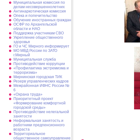
Муниципальная комиссия по
делам несовершеннолетних
Антинаркотическая комиссия
Опека и попечительство
Обучение иностранных граждан
ОСФР по Архангельской
области и НАО
Поддержка участникам СВО
Укрепление общественного
здоровья
ГО и ЧС Мирного информирует
МО МВД России по ЗАТО
г.Мирный
Муниципальная cлужба
Противодействие коррупции
«Профилактика экстремизма и
терроризма»
Мирнинская городская ТИК
Резерв управленческих кадров
Межрайонная ИФНС России №
6
«Охрана труда»
Приоритетный проект
«Формирование комфортной
городской среды»
Противодействие нелегальной
занятости
Неформальная занятость и
работники предпенсионного
возраста
Территориальное
общественное самоуправление