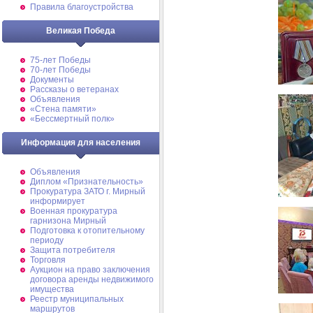
Правила благоустройства
Великая Победа
75-лет Победы
70-лет Победы
Документы
Рассказы о ветеранах
Объявления
«Стена памяти»
«Бессмертный полк»
Информация для населения
Объявления
Диплом «Признательность»
Прокуратура ЗАТО г. Мирный
информирует
Военная прокуратура
гарнизона Мирный
Подготовка к отопительному
периоду
Защита потребителя
Торговля
Аукцион на право заключения
договора аренды недвижимого
имущества
Реестр муниципальных
маршрутов