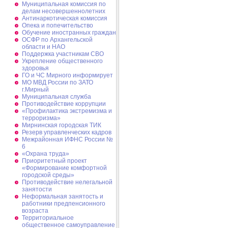
Муниципальная комиссия по
делам несовершеннолетних
Антинаркотическая комиссия
Опека и попечительство
Обучение иностранных граждан
ОСФР по Архангельской
области и НАО
Поддержка участникам СВО
Укрепление общественного
здоровья
ГО и ЧС Мирного информирует
МО МВД России по ЗАТО
г.Мирный
Муниципальная cлужба
Противодействие коррупции
«Профилактика экстремизма и
терроризма»
Мирнинская городская ТИК
Резерв управленческих кадров
Межрайонная ИФНС России №
6
«Охрана труда»
Приоритетный проект
«Формирование комфортной
городской среды»
Противодействие нелегальной
занятости
Неформальная занятость и
работники предпенсионного
возраста
Территориальное
общественное самоуправление