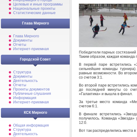
Информация о городе
Целевые и иные программы
Национальные проекты
Статистические данные
Глава Мирного
Глава Мирного
Документы
Отчеты
Интернет-приемная
Победители парных состязаний в
Таким образом, каждая команда 
Городской Совет
В первой паре встретились «
сильнейшие команды турнира)
Структура
равные возможности. Во втором
Документы
со счетом 3:1.
Деятельность
Отчеты
Во второй паре встретились ко
Проекты документов
до последней минуты со сче
Публичные слушания
«Галактика» и вышла в финал.
Информация
За третье место команда «Ме
Интернет-приемная
счетом 6:1.
КСК Мирного
В финале встретились «Звезд
получилось. Команда «Звезда» 
12:0.
Общая информация
Структура
Вот так распределились места в
Деятельность