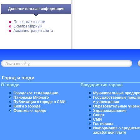
Дополнительная информация
Полезные ссылки
Ссылки Мирный
Администрация сайта
Город и люди
О городе
Предприятия города
Городское телевидение
Муниципальные предпри
Панорама Мирного
Государственные предп
Публикации о городе в СМИ
и учреждения
Книги о городе
Образовательные учреж
Фильмы о городе
Здравоохранение
Спорт
СМИ
Гостиницы
Информация о среднеме
заработной плате