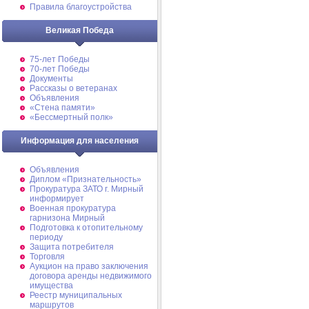
Правила благоустройства
Великая Победа
75-лет Победы
70-лет Победы
Документы
Рассказы о ветеранах
Объявления
«Стена памяти»
«Бессмертный полк»
Информация для населения
Объявления
Диплом «Признательность»
Прокуратура ЗАТО г. Мирный
информирует
Военная прокуратура
гарнизона Мирный
Подготовка к отопительному
периоду
Защита потребителя
Торговля
Аукцион на право заключения
договора аренды недвижимого
имущества
Реестр муниципальных
маршрутов