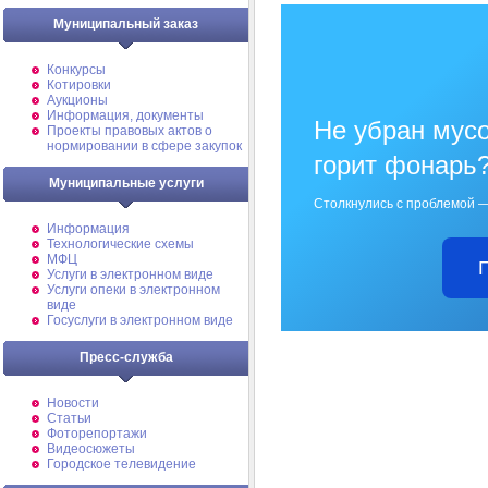
Муниципальный заказ
Конкурсы
Котировки
Аукционы
Информация, документы
Не убран мусо
Проекты правовых актов о
нормировании в сфере закупок
горит фонарь
Муниципальные услуги
Столкнулись с проблемой —
Информация
Технологические схемы
МФЦ
Услуги в электронном виде
Услуги опеки в электронном
виде
Госуслуги в электронном виде
Пресс-служба
Новости
Статьи
Фоторепортажи
Видеосюжеты
Городское телевидение