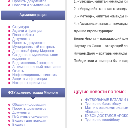
Проекты документов
1. «Звезда», капитан команды Киш
Новости и объявления
2. «Меркурий», капитан команды 
Администрация
3. «Метеор», капитан команды Пе
4. «Галактика», капитан команды 
Структура
Задачи и функции
Лучшие игроки турнира:
План работы
Белов Никита – нападающий кома
Документы
Проекты документов
Царэлунга Саша – атакующий защ
Муниципальный контроль
Дорожный фонд Мирного
Ничаев Даня – вратарь команды «
Cведения о муниципальном
имуществе
Победители и призеры были наг
Ведомственный контроль
Антимонопольный комплаенс
Отчеты
Информационные системы
Защита информации
Интернет-приемная
Другие новости по теме:
ФЭУ администрации Мирного
ФУТБОЛЬНЫЕ БАТАЛИИ
Турнир по баскетболу
Общая информация
Матчи с ошеломительным
Проекты документов
«Кожано ...
Документы
КУБОК ДОСТАЛСЯ «РОК
Публичные слушания
Турнир по волейболу
Бюджет для граждан
Бюджет