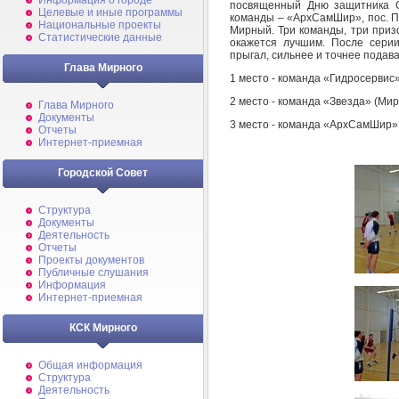
Информация о городе
посвященный Дню защитника О
Целевые и иные программы
команды – «АрхСамШир», пос. Пле
Национальные проекты
Мирный. Три команды, три призо
Статистические данные
окажется лучшим. После серии
прыгал, сильнее и точнее подава
Глава Мирного
1 место - команда «Гидросервис»
2 место - команда «Звезда» (Мир
Глава Мирного
Документы
3 место - команда «АрхСамШир» 
Отчеты
Интернет-приемная
Городской Совет
Структура
Документы
Деятельность
Отчеты
Проекты документов
Публичные слушания
Информация
Интернет-приемная
КСК Мирного
Общая информация
Структура
Деятельность