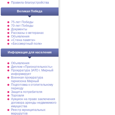
Правила благоустройства
Великая Победа
75-лет Победы
70-лет Победы
Документы
Рассказы о ветеранах
Объявления
«Стена памяти»
«Бессмертный полк»
Информация для населения
Объявления
Диплом «Признательность»
Прокуратура ЗАТО г. Мирный
информирует
Военная прокуратура
гарнизона Мирный
Подготовка к отопительному
периоду
Защита потребителя
Торговля
Аукцион на право заключения
договора аренды недвижимого
имущества
Реестр муниципальных
маршрутов