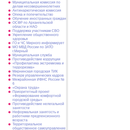
Муниципальная комиссия по
делам несовершеннолетних
Антинаркотическая комиссия
Опека и попечительство
Обучение иностранных граждан
ОСФР по Архангельской
области и НАО
Поддержка участникам СВО
Укрепление общественного
здоровья
ГО и ЧС Мирного информирует
МО МВД России по ЗАТО
г.Мирный
Муниципальная cлужба
Противодействие коррупции
«Профилактика экстремизма и
терроризма»
Мирнинская городская ТИК
Резерв управленческих кадров
Межрайонная ИФНС России №
6
«Охрана труда»
Приоритетный проект
«Формирование комфортной
городской среды»
Противодействие нелегальной
занятости
Неформальная занятость и
работники предпенсионного
возраста
Территориальное
общественное самоуправление