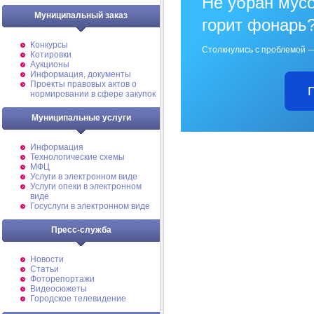
Не убран мусо
Муниципальный заказ
горит фонарь
Конкурсы
Столкнулись с проблемой —
Котировки
Аукционы
Информация, документы
Проекты правовых актов о
нормировании в сфере закупок
Муниципальные услуги
Информация
Технологические схемы
МФЦ
Услуги в электронном виде
Услуги опеки в электронном
виде
Госуслуги в электронном виде
Пресс-служба
Новости
Статьи
Фоторепортажи
Видеосюжеты
Городское телевидение