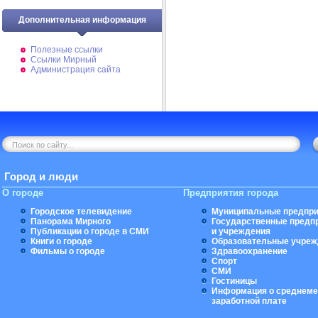
Дополнительная информация
Полезные ссылки
Ссылки Мирный
Администрация сайта
Город и люди
О городе
Предприятия города
Городское телевидение
Муниципальные предпри
Панорама Мирного
Государственные предп
Публикации о городе в СМИ
и учреждения
Книги о городе
Образовательные учреж
Фильмы о городе
Здравоохранение
Спорт
СМИ
Гостиницы
Информация о среднеме
заработной плате