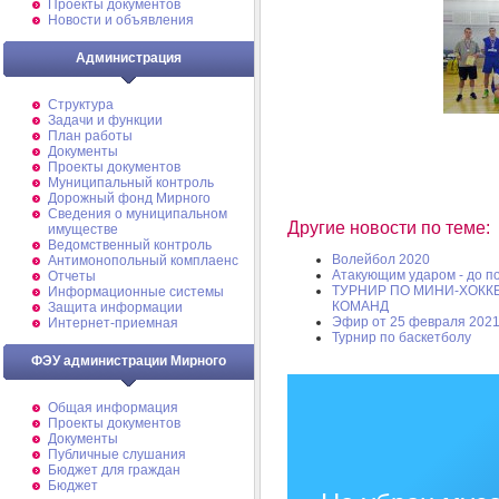
Проекты документов
Новости и объявления
Администрация
Структура
Задачи и функции
План работы
Документы
Проекты документов
Муниципальный контроль
Дорожный фонд Мирного
Cведения о муниципальном
Другие новости по теме:
имуществе
Ведомственный контроль
Волейбол 2020
Антимонопольный комплаенс
Атакующим ударом - до п
Отчеты
ТУРНИР ПО МИНИ-ХОКК
Информационные системы
КОМАНД
Защита информации
Эфир от 25 февраля 2021
Интернет-приемная
Турнир по баскетболу
ФЭУ администрации Мирного
Общая информация
Проекты документов
Документы
Публичные слушания
Бюджет для граждан
Бюджет