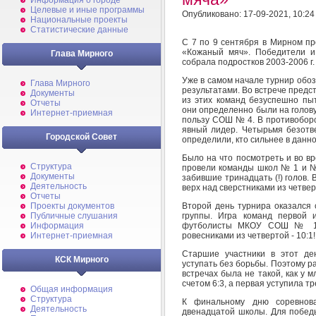
Информация о городе
Целевые и иные программы
Опубликовано: 17-09-2021, 10:24
Национальные проекты
Статистические данные
С 7 по 9 сентября в Мирном пр
«Кожаный мяч». Победители и
Глава Мирного
собрала подростков 2003-2006 г. 
Уже в самом начале турнир обо
Глава Мирного
результатами. Во встрече предс
Документы
из этих команд безуспешно пы
Отчеты
они определенно были на голову 
Интернет-приемная
пользу СОШ № 4. В противоборс
явный лидер. Четырьмя безот
Городской Совет
определили, кто сильнее в данно
Было на что посмотреть и во вр
Структура
провели команды школ № 1 и № 
Документы
забившие тринадцать (!) голов
Деятельность
верх над сверстниками из четверт
Отчеты
Второй день турнира оказался
Проекты документов
группы. Игра команд первой 
Публичные слушания
футболисты МКОУ СОШ № 12 
Информация
ровесниками из четвертой - 10:1!
Интернет-приемная
Старшие участники в этот де
КСК Мирного
уступать без борьбы. Поэтому 
встречах была не такой, как у
счетом 6:3, а первая уступила тр
Общая информация
Структура
К финальному дню соревнов
Деятельность
двенадцатой школы. Для победы