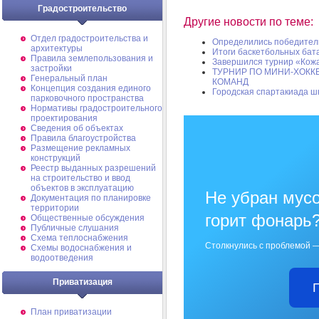
Градостроительство
Другие новости по теме:
Отдел градостроительства и
Определились победител
архитектуры
Итоги баскетбольных бат
Правила землепользования и
Завершился турнир «Кож
застройки
ТУРНИР ПО МИНИ-ХОКК
Генеральный план
КОМАНД
Концепция создания единого
Городская спартакиада ш
парковочного пространства
Нормативы градостроительного
проектирования
Сведения об объектах
Правила благоустройства
Размещение рекламных
конструкций
Реестр выданных разрешений
на строительство и ввод
объектов в эксплуатацию
Не убран мусо
Документация по планировке
территории
горит фонарь
Общественные обсуждения
Публичные слушания
Схема теплоснабжения
Столкнулись с проблемой —
Схемы водоснабжения и
водоотведения
Приватизация
План приватизации