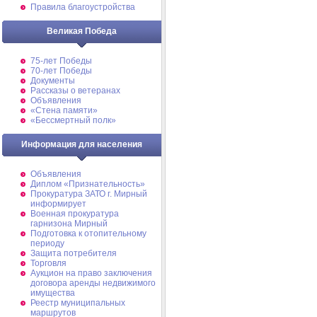
Правила благоустройства
Великая Победа
75-лет Победы
70-лет Победы
Документы
Рассказы о ветеранах
Объявления
«Стена памяти»
«Бессмертный полк»
Информация для населения
Объявления
Диплом «Признательность»
Прокуратура ЗАТО г. Мирный
информирует
Военная прокуратура
гарнизона Мирный
Подготовка к отопительному
периоду
Защита потребителя
Торговля
Аукцион на право заключения
договора аренды недвижимого
имущества
Реестр муниципальных
маршрутов