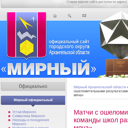
Старая версия сайта доступна по адресу
Мирный Архангельской области
ошеломительными результатами
мяча»
Мирный официальный
Матчи с ошеломи
Устав Мирного
Символика Мирного
команды школ ра
Награды и поощрения
Мирного
мяча»