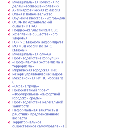
Муниципальная комиссия по
делам несовершеннолетних
Антинаркотическая комиссия
Опека и попечительство
Обучение иностранных граждан
ОСФР по Архангельской
области и НАО
Поддержка участникам СВО
Укрепление общественного
здоровья
ГО и ЧС Мирного информирует
МО МВД России по ЗАТО
г.Мирный
Муниципальная cлужба
Противодействие коррупции
«Профилактика экстремизма и
терроризма»
Мирнинская городская ТИК
Резерв управленческих кадров
Межрайонная ИФНС России №
6
«Охрана труда»
Приоритетный проект
«Формирование комфортной
городской среды»
Противодействие нелегальной
занятости
Неформальная занятость и
работники предпенсионного
возраста
Территориальное
общественное самоуправление