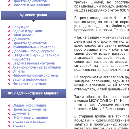
Проекты документов
третьей школой, но спорти
Новости и объявления
праздновавшим победу, доволь
№ 12 завершила со счетом 9:0. 
Администрация
Встреча команд школ № 1 и 
противников, но все-таки пер
утвердить лидерство. Забив од
Структура
преимущество вторым. Ее ворота
Задачи и функции
План работы
«Так не бывает» – этими слова
Документы
день в матче старших команд ш
Проекты документов
шанс заработать звание побед
Муниципальный контроль
просто выиграть, но и забить ка
Дорожный фонд Мирного
синей форме вышли настроенн
Cведения о муниципальном
атакующей манерой игры, 
имуществе
сопротивляться, но во втором
Ведомственный контроль
ситуацией на поле соперник
Антимонопольный комплаенс
реализовала, доведя счет игры 
Отчеты
Информационные системы
Во втором матче встретились ф
Защита информации
завидное положение, ведь в ее
Интернет-приемная
ничья обеспечила бы ей золоты
отвернулась, и свой финальный 
ФЭУ администрации Мирного
Таким образом, безоговорочн
команда МКОУ СОШ № 12. На вто
– четвертая. Лучшими игрока
Общая информация
Шточкин и Матвей Волонкович.
Проекты документов
Документы
В старшей группе все три пр
Публичные слушания
победами и одним поражением
Бюджет для граждан
забитых и пропущенных коман
Бюджет
четвертой школы, она и стала