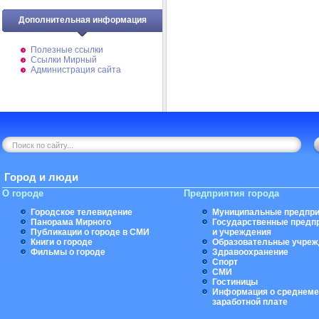
Дополнительная информация
Полезные ссылки
Ссылки Мирный
Администрация сайта
Город и люди
О городе
Предприятия города
Городское телевидение
Муниципальные предпри
Панорама Мирного
Государственные предп
Публикации о городе в СМИ
и учреждения
Книги о городе
Образовательные учреж
Фильмы о городе
Здравоохранение
Спорт
СМИ
Гостиницы
Информация о среднеме
заработной плате