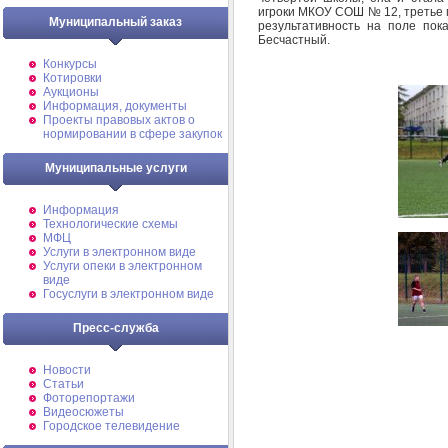
игроки МКОУ СОШ № 12, третье 
Муниципальный заказ
результативность на поле по
Бесчастный.
Конкурсы
Котировки
Аукционы
Информация, документы
Проекты правовых актов о
нормировании в сфере закупок
Муниципальные услуги
Информация
Технологические схемы
МФЦ
Услуги в электронном виде
Услуги опеки в электронном
виде
Госуслуги в электронном виде
Пресс-служба
Новости
Статьи
Фоторепортажи
Видеосюжеты
Городское телевидение