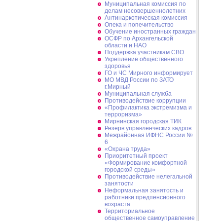
Муниципальная комиссия по
делам несовершеннолетних
Антинаркотическая комиссия
Опека и попечительство
Обучение иностранных граждан
ОСФР по Архангельской
области и НАО
Поддержка участникам СВО
Укрепление общественного
здоровья
ГО и ЧС Мирного информирует
МО МВД России по ЗАТО
г.Мирный
Муниципальная cлужба
Противодействие коррупции
«Профилактика экстремизма и
терроризма»
Мирнинская городская ТИК
Резерв управленческих кадров
Межрайонная ИФНС России №
6
«Охрана труда»
Приоритетный проект
«Формирование комфортной
городской среды»
Противодействие нелегальной
занятости
Неформальная занятость и
работники предпенсионного
возраста
Территориальное
общественное самоуправление