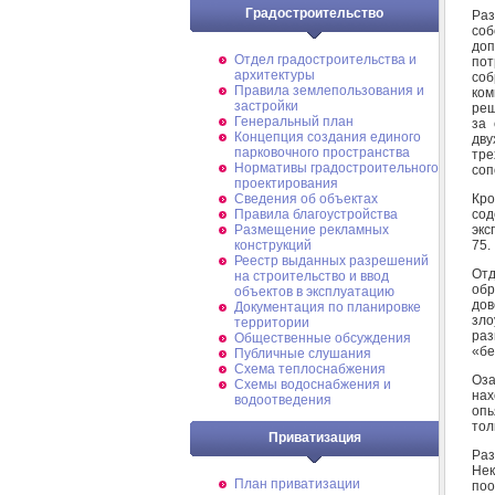
Градостроительство
Раз
соб
до
Отдел градостроительства и
пот
архитектуры
со
Правила землепользования и
ком
застройки
реш
Генеральный план
за 
Концепция создания единого
дву
парковочного пространства
тре
Нормативы градостроительного
соп
проектирования
Кро
Сведения об объектах
сод
Правила благоустройства
экс
Размещение рекламных
75.
конструкций
Реестр выданных разрешений
Отд
на строительство и ввод
обр
объектов в эксплуатацию
дов
Документация по планировке
зл
территории
раз
Общественные обсуждения
«бе
Публичные слушания
Схема теплоснабжения
Оза
Схемы водоснабжения и
нах
водоотведения
опь
тол
Приватизация
Раз
Не
План приватизации
поо