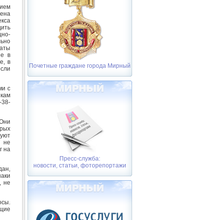
нием
рена
кса
ить
но-
льно
латы
ие в
е, в
Почетные граждане города Мирный
если
ми с
икам
-38-
 Они
орых
руют
 не
г на
Пресс-служба:
новости, статьи, фоторепортажи
дан,
наки
, не
осы.
щие