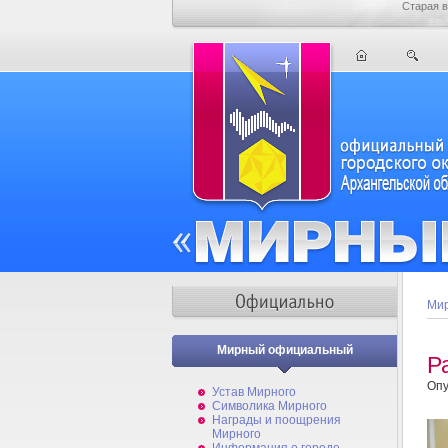
Старая в
Мир
Мирный официальный
Р
Опу
Устав Мирного
Символика Мирного
Награды и поощрения
Мирного