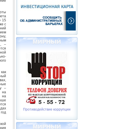
ание
боты
ета
о 15
же с
ний
ием
ну,
ным
, –
ется
ной
ьно-
ного
как
ный
вах,
тные
у –
о на
 на
ыше
ются
адах
Противодействие коррупции
 год
кой
ания