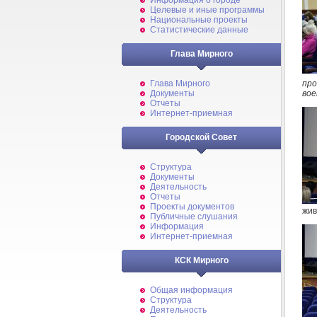
Информация о городе
Целевые и иные программы
Национальные проекты
Статистические данные
Глава Мирного
пр
Глава Мирного
вое
Документы
Отчеты
Интернет-приемная
Городской Совет
Структура
Документы
Деятельность
Отчеты
Проекты документов
жив
Публичные слушания
Информация
Интернет-приемная
КСК Мирного
Общая информация
Структура
Деятельность