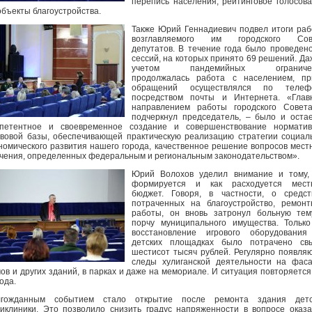
перепись населения, рейтинговое голосов
объекты благоустройства.
Также Юрий Геннадиевич подвел итоги ра
возглавляемого им городского Сов
депутатов. В течение года было проведен
сессий, на которых принято 69 решений. Да
учетом пандемийных ограниче
продолжалась работа с населением, пр
обращений осуществлялся по телефо
посредством почты и Интернета. «Глав
направлением работы городского Совета
подчеркнул председатель, – было и оста
мпетентное и своевременное создание и совершенствование норматив
вовой базы, обеспечивающей практическую реализацию стратегии социал
номического развития нашего города, качественное решение вопросов мест
чения, определенных федеральным и региональным законодательством».
Юрий Волохов уделил внимание и тому, 
формируется и как расходуется мест
бюджет. Говоря, в частности, о средст
потраченных на благоустройство, ремон
работы, он вновь затронул больную тем
порчу муниципального имущества. Тольк
восстановление игрового оборудования
детских площадках было потрачено св
шестисот тысяч рублей. Регулярно появля
следы хулиганской деятельности на фас
ов и других зданий, в парках и даже на мемориале. И ситуация повторяется
года.
лгожданным событием стало открытие после ремонта здания детс
иклиники. Это позволило снизить градус напряженности в вопросе оказ