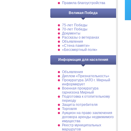
Правила благоустройства
Великая Победа
75-лет Победы
70-лет Победы
Документы
Рассказы о ветеранах
Объявления
«Стена памяти»
«Бессмертный полк»
Информация для населения
Объявления
Диплом «Признательность»
Прокуратура ЗАТО г. Мирный
информирует
Военная прокуратура
гарнизона Мирный
Подготовка к отопительному
периоду
Защита потребителя
Торговля
Аукцион на право заключения
договора аренды недвижимого
имущества
Реестр муниципальных
маршрутов