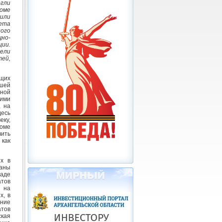
гли
оме
пили
ета
ого
но-
ии.
ели
ей,
щих
шей
тной
гими
 на
есь
еку,
роме
ить
 как
х в
ланы
аде
тов
я на
х, в
ние
тов
кая