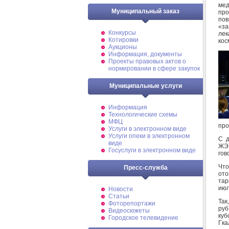
мед
Муниципальный заказ
пр
пов
«за
Конкурсы
лек
Котировки
кос
Аукционы
Информация, документы
Проекты правовых актов о
нормировании в сфере закупок
Муниципальные услуги
Информация
Технологические схемы
МФЦ
про
Услуги в электронном виде
Услуги опеки в электронном
С д
виде
ЖЭУ
Госуслуги в электронном виде
гов
Что
Пресс-служба
ото
тар
июл
Новости
Статьи
Так
Фоторепортажи
руб
Видеосюжеты
куб
Городское телевидение
Гка