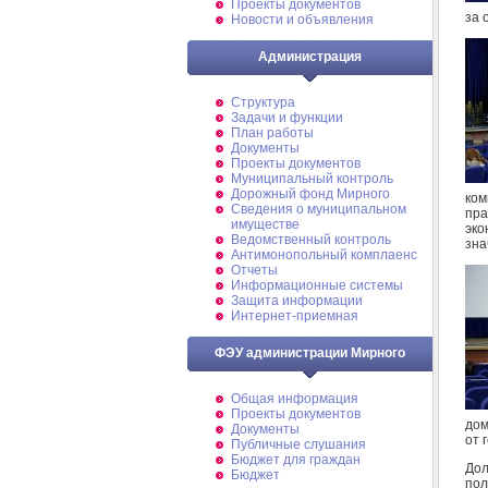
Проекты документов
за 
Новости и объявления
Администрация
Структура
Задачи и функции
План работы
Документы
Проекты документов
Муниципальный контроль
Дорожный фонд Мирного
ко
Cведения о муниципальном
пра
имуществе
эко
Ведомственный контроль
зна
Антимонопольный комплаенс
Отчеты
Информационные системы
Защита информации
Интернет-приемная
ФЭУ администрации Мирного
Общая информация
Проекты документов
дом
Документы
от 
Публичные слушания
Бюджет для граждан
До
Бюджет
пол