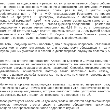
мер платы за содержание и ремонт жилья устанавливается общим собра
ственников. Если договором управления многоквартирным домом предусмот
пустимость повышения размера платы раз в год с учетом инде
ребительских цен в РФ на ЖКУ, утверждаемого Росстатом, то провод
брание не требуется. В договорах, заключенных с Мирнинской жилищ
мунальной компанией, такой пункт есть, поэтому организация самостояте
ает этот вопрос. «С 1 апреля, – сказал директор предприятия, – размер п
содержание и ремонт жилья повысится на 4,98 %, то есть проживающ
хкомнатной квартире будут платить приблизительно на 70-85 рублей больш
хкомнатной – на 90-105 рублей». В общем-то, не такая большая сумма, 
оставить ее с ростом цен на стройматериалы и оборудование.
ме того, Владимир Анохин напомнил, что с текущими вопросами, связанны
ержанием и ремонтом жилья, жители города могут обращаться к техн
плуатационных участков и в аварийно-диспетчерскую службу по телефону 5
ел МВД на встрече представляли Александр Кожемяк и Эдуард Носырев.
атили внимание на неснижающуюся активность мошенников, из-за кот
ерчивые граждане лишаются своих накоплений. Способы, которыми опери
оумышленники, обновляются, поэтому важно постоянно быть начеку,
глашать данные своих банковских карт, не вестись на уловки о переводе дене
зопасный» счет и пр.
боченность органов правопорядка вызывает количество нетрезвых граж
одящихся за рулем. Причем всё чаще инспекторы ДПС обнаруживают приз
янения у женщин-водителей, которые позволяют себе, употребив алкоголь
ько сесть за руль и отправиться в поездку, но и перевозят детей.
говор растянулся более чем на два часа, желающие смогли задать свои вопр
которые получили ответы сразу, с другими обращениями выступаю
бещали разобраться после более подробного изучения.