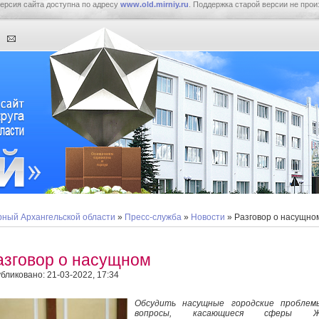
ерсия сайта доступна по адресу
www.old.mirniy.ru
. Поддержка старой версии не прои
ный Архангельской области
»
Пресс-служба
»
Новости
» Разговор о насущно
азговор о насущном
бликовано: 21-03-2022, 17:34
Обсудить насущные городские проблем
вопросы, касающиеся сферы Ж