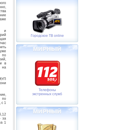
ного
но,
ства
ение
даже
а и
Юрий
Городское ТВ online
щая
йчас
ить
уже
 по
ий,
ки в
 на
 МУП
 они
Телефоны
экстренных служб
ние,
о по
 с 1
6,12
– за
за 1