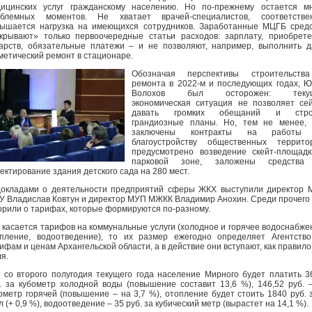
ицинских услуг гражданскому населению. Но по-прежнему остается м
облемных моментов. Не хватает врачей-специалистов, соответствен
ышается нагрузка на имеющихся сотрудников. Заработанные МЦГБ сред
крывают» только первоочередные статьи расходов: зарплату, приобрет
арств, обязательные платежи – и не позволяют, например, выполнить 
метический ремонт в стационаре.
Обозначая перспективы строительств
ремонта в 2022-м и последующих годах, 
Волохов был осторожен: теку
экономическая ситуация не позволяет се
давать громких обещаний и стро
грандиозные планы. Но, тем не менее, 
заключены контракты на работы
благоустройству общественных территор
предусмотрено возведение скейт-площад
парковой зоне, заложены средства
ектирование здания детского сада на 280 мест.
окладами о деятельности предприятий сферы ЖКХ выступили директор
 Владислав Ковтун и директор МУП МЖКК Владимир Анохин. Среди прочего
орили о тарифах, которые формируются по-разному.
 касается тарифов на коммунальные услуги (холодное и горячее водоснабже
пление, водоотведение), то их размер ежегодно определяет Агентств
ифам и ценам Архангельской области, а в действие они вступают, как правило,
я.
, со второго полугодия текущего года население Мирного будет платить 3
. за кубометр холодной воды (повышение составит 13,6 %), 146,52 руб. 
ометр горячей (повышение – на 3,7 %), отопление будет стоить 1840 руб. 
л (+ 0,9 %), водоотведение – 35 руб. за кубический метр (вырастет на 14,1 %).