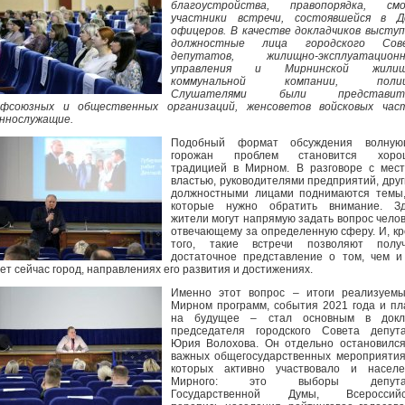
благоустройства, правопорядка, смо
участники встречи, состоявшейся в Д
офицеров. В качестве докладчиков высту
должностные лица городского Сов
депутатов, жилищно-эксплуатационн
управления и Мирнинской жилищ
коммунальной компании, полиц
Слушателями были представит
офсоюзных и общественных организаций, женсоветов войсковых част
ннослужащие.
Подобный формат обсуждения волную
горожан проблем становится хоро
традицией в Мирном. В разговоре с мес
властью, руководителями предприятий, дру
должностными лицами поднимаются темы,
которые нужно обратить внимание. Зд
жители могут напрямую задать вопрос челов
отвечающему за определенную сферу. И, к
того, такие встречи позволяют получ
достаточное представление о том, чем и
ет сейчас город, направлениях его развития и достижениях.
Именно этот вопрос – итоги реализуемы
Мирном программ, события 2021 года и п
на будущее – стал основным в докл
председателя городского Совета депута
Юрия Волохова. Он отдельно остановилс
важных общегосударственных мероприятия
которых активно участвовало и населе
Мирного: это выборы депута
Государственной Думы, Всероссийс