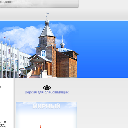
зводится.
м
Версия для слабовидящих
ы и
КХ,