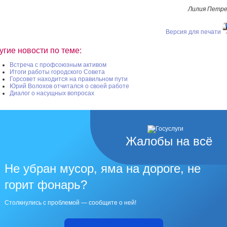
Лилия Петре
Версия для печати
угие новости по теме:
Встреча с профсоюзным активом
Итоги работы городского Совета
Горсовет находится на правильном пути
Юрий Волохов отчитался о своей работе
Диалог о насущных вопросах
Жалобы на всё
Не убран мусор, яма на дороге, не
горит фонарь?
Столкнулись с проблемой — сообщите о ней!