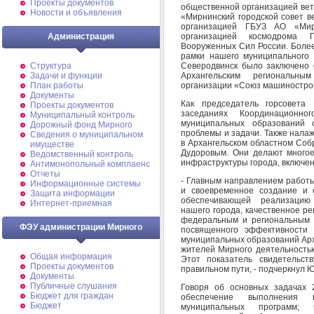
Проекты документов
общественной организацией вет
Новости и объявления
«Мирнинский городской совет в
организацией ГБУЗ АО «Мир
организацией космодрома 
Администрация
Вооруженных Сил России. Более
рамки нашего муниципального
Северодвинск было заключено 
Структура
Архангельским региональны
Задачи и функции
организации «Союз машиностро
План работы
Документы
Как председатель горсовета
Проекты документов
заседаниях Координационно
Муниципальный контроль
муниципальных образований 
Дорожный фонд Мирного
проблемы и задачи. Также нала
Cведения о муниципальном
в Архангельском областном Соб
имуществе
Дудоровым. Они делают многое
Ведомственный контроль
инфраструктуры города, включен
Антимонопольный комплаенс
Отчеты
- Главным направлением работы
Информационные системы
и своевременное создание и 
Защита информации
обеспечивающей реализацию 
Интернет-приемная
нашего города, качественное р
федеральным и региональным з
ФЭУ администрации Мирного
посвященного эффективности 
муниципальных образований Арха
жителей Мирного деятельностью
Общая информация
Этот показатель свидетельст
Проекты документов
правильном пути, - подчеркнул 
Документы
Публичные слушания
Говоря об основных задачах 
Бюджет для граждан
обеспечение выполнения 
Бюджет
муниципальных программ; 