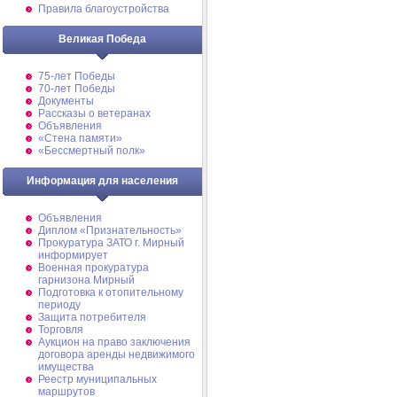
Правила благоустройства
Великая Победа
75-лет Победы
70-лет Победы
Документы
Рассказы о ветеранах
Объявления
«Стена памяти»
«Бессмертный полк»
Информация для населения
Объявления
Диплом «Признательность»
Прокуратура ЗАТО г. Мирный
информирует
Военная прокуратура
гарнизона Мирный
Подготовка к отопительному
периоду
Защита потребителя
Торговля
Аукцион на право заключения
договора аренды недвижимого
имущества
Реестр муниципальных
маршрутов