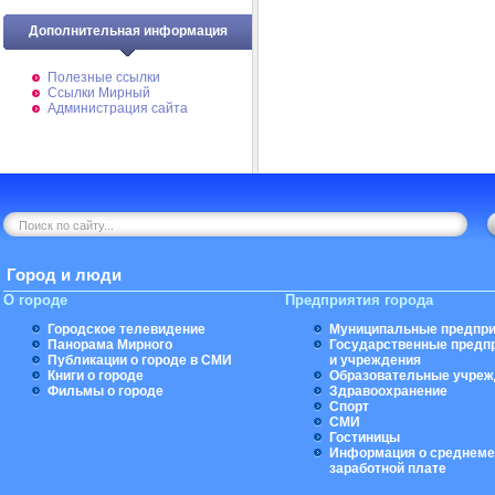
Дополнительная информация
Полезные ссылки
Ссылки Мирный
Администрация сайта
Город и люди
О городе
Предприятия города
Городское телевидение
Муниципальные предпри
Панорама Мирного
Государственные предп
Публикации о городе в СМИ
и учреждения
Книги о городе
Образовательные учреж
Фильмы о городе
Здравоохранение
Спорт
СМИ
Гостиницы
Информация о среднеме
заработной плате