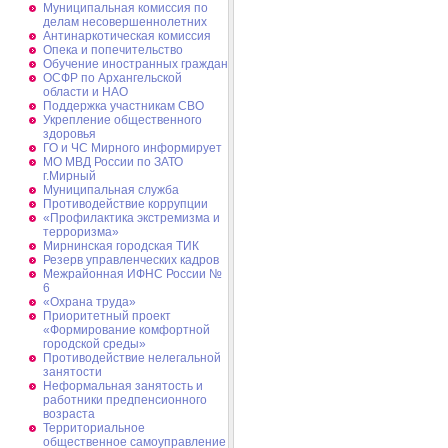
Муниципальная комиссия по
делам несовершеннолетних
Антинаркотическая комиссия
Опека и попечительство
Обучение иностранных граждан
ОСФР по Архангельской
области и НАО
Поддержка участникам СВО
Укрепление общественного
здоровья
ГО и ЧС Мирного информирует
МО МВД России по ЗАТО
г.Мирный
Муниципальная cлужба
Противодействие коррупции
«Профилактика экстремизма и
терроризма»
Мирнинская городская ТИК
Резерв управленческих кадров
Межрайонная ИФНС России №
6
«Охрана труда»
Приоритетный проект
«Формирование комфортной
городской среды»
Противодействие нелегальной
занятости
Неформальная занятость и
работники предпенсионного
возраста
Территориальное
общественное самоуправление