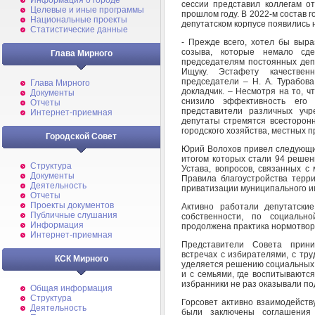
Информация о городе
сессии представил коллегам от
Целевые и иные программы
прошлом году. В 2022-м состав г
Национальные проекты
депутатском корпусе появились 
Статистические данные
- Прежде всего, хотел бы выра
созыва, которые немало сд
Глава Мирного
председателям постоянных депута
Ищуку. Эстафету качестве
председатели – Н. А. Турабова
Глава Мирного
докладчик. – Несмотря на то, ч
Документы
снизило эффективность его 
Отчеты
представители различных учр
Интернет-приемная
депутаты стремятся всесторон
городского хозяйства, местных 
Городской Совет
Юрий Волохов привел следующи
итогом которых стали 94 решен
Структура
Устава, вопросов, связанных 
Документы
Правила благоустройства терр
Деятельность
приватизации муниципального и
Отчеты
Проекты документов
Активно работали депутатски
Публичные слушания
собственности, по социаль
Информация
продолжена практика нормотвор
Интернет-приемная
Представители Совета прини
встречах с избирателями, с тр
КСК Мирного
уделяется решению социальных 
и с семьями, где воспитываютс
избранники не раз оказывали п
Общая информация
Структура
Горсовет активно взаимодейств
Деятельность
были заключены соглашения