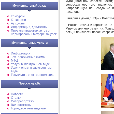
муниципальной собственности;
вопросам местного значения;
Муниципальный заказ
направленную на создание и
населения.
Конкурсы
Завершая доклад, Юрий Волохов
Котировки
Аукционы
- Важно, чтобы и горожане не 
Информация, документы
Мирном для его развития. Тольк
Проекты правовых актов о
есть, и привнести новое, соврем
нормировании в сфере закупок
Муниципальные услуги
Информация
Технологические схемы
МФЦ
Услуги в электронном виде
Услуги опеки в электронном
виде
Госуслуги в электронном виде
Пресс-служба
Новости
Статьи
Фоторепортажи
Видеосюжеты
Городское телевидение