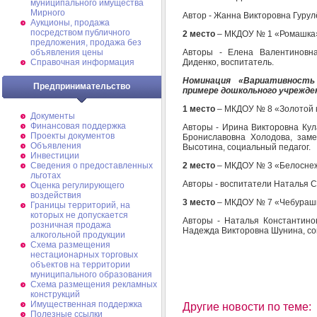
муниципального имущества
Мирного
Автор - Жанна Викторовна Гурул
Аукционы, продажа
посредством публичного
2 место
– МКДОУ № 1 «Ромашка
предложения, продажа без
Авторы - Елена Валентиновна
объявления цены
Диденко, воспитатель.
Справочная информация
Номинация «Вариативность
Предпринимательство
примере дошкольного учрежде
1 место
– МКДОУ № 8 «Золотой 
Документы
Финансовая поддержка
Авторы - Ирина Викторовна Кула
Проекты документов
Брониславовна Холодова, зам
Объявления
Высотина, социальный педагог.
Инвестиции
2 место
– МКДОУ № 3 «Белоснеж
Сведения о предоставленных
льготах
Авторы - воспитатели Наталья 
Оценка регулирующего
воздействия
3 место
– МКДОУ № 7 «Чебураш
Границы территорий, на
которых не допускается
Авторы - Наталья Константино
розничная продажа
Надежда Викторовна Шунина, со
алкогольной продукции
Схема размещения
нестационарных торговых
объектов на территории
муниципального образования
Схема размещения рекламных
конструкций
Имущественная поддержка
Другие новости по теме:
Полезные ссылки