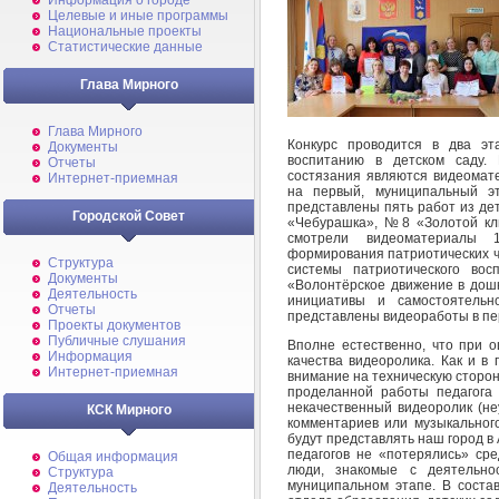
Информация о городе
Целевые и иные программы
Национальные проекты
Статистические данные
Глава Мирного
Глава Мирного
Конкурс проводится в два эт
Документы
воспитанию в детском саду. 
Отчеты
состязания являются видеомат
Интернет-приемная
на первый, муниципальный эт
представлены пять работ из д
Городской Совет
«Чебурашка», №8 «Золотой кл
смотрели видеоматериалы 
формирования патриотических ч
Структура
системы патриотического вос
Документы
«Волонтёрское движение в дош
Деятельность
инициативы и самостоятель
Отчеты
представлены видеоработы в пе
Проекты документов
Публичные слушания
Вполне естественно, что при о
Информация
качества видеоролика. Как и в
Интернет-приемная
внимание на техническую сторон
проделанной работы педагога
некачественный видеоролик (не
КСК Мирного
комментариев или музыкальног
будут представлять наш город в 
педагогов не «потерялись» сре
Общая информация
люди, знакомые с деятельно
Структура
муниципальном этапе. В состав
Деятельность