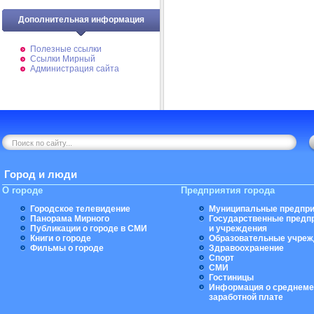
Дополнительная информация
Полезные ссылки
Ссылки Мирный
Администрация сайта
Город и люди
О городе
Предприятия города
Городское телевидение
Муниципальные предпри
Панорама Мирного
Государственные предп
Публикации о городе в СМИ
и учреждения
Книги о городе
Образовательные учреж
Фильмы о городе
Здравоохранение
Спорт
СМИ
Гостиницы
Информация о среднеме
заработной плате