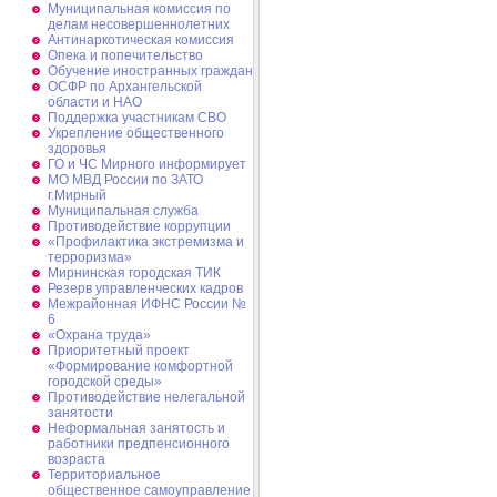
Муниципальная комиссия по
делам несовершеннолетних
Антинаркотическая комиссия
Опека и попечительство
Обучение иностранных граждан
ОСФР по Архангельской
области и НАО
Поддержка участникам СВО
Укрепление общественного
здоровья
ГО и ЧС Мирного информирует
МО МВД России по ЗАТО
г.Мирный
Муниципальная cлужба
Противодействие коррупции
«Профилактика экстремизма и
терроризма»
Мирнинская городская ТИК
Резерв управленческих кадров
Межрайонная ИФНС России №
6
«Охрана труда»
Приоритетный проект
«Формирование комфортной
городской среды»
Противодействие нелегальной
занятости
Неформальная занятость и
работники предпенсионного
возраста
Территориальное
общественное самоуправление