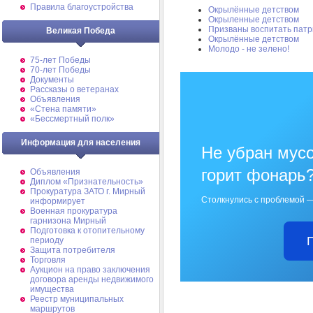
Правила благоустройства
Окрылённые детством
Окрыленные детством
Призваны воспитать патр
Великая Победа
Окрылённые детством
Молодо - не зелено!
75-лет Победы
70-лет Победы
Документы
Рассказы о ветеранах
Объявления
«Стена памяти»
«Бессмертный полк»
Информация для населения
Не убран мусо
горит фонарь
Объявления
Диплом «Признательность»
Прокуратура ЗАТО г. Мирный
Столкнулись с проблемой —
информирует
Военная прокуратура
гарнизона Мирный
Подготовка к отопительному
периоду
Защита потребителя
Торговля
Аукцион на право заключения
договора аренды недвижимого
имущества
Реестр муниципальных
маршрутов