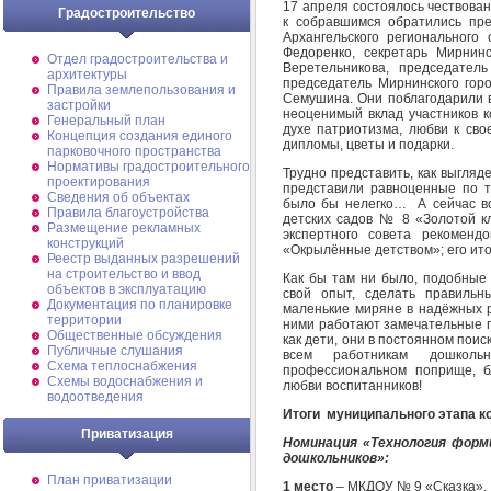
17 апреля состоялось чествова
Градостроительство
к собравшимся обратились пре
Архангельского региональног
Федоренко, секретарь Мирнин
Отдел градостроительства и
Веретельникова, председател
архитектуры
председатель Мирнинского гор
Правила землепользования и
Семушина. Они поблагодарили в
застройки
неоценимый вклад участников к
Генеральный план
духе патриотизма, любви к сво
Концепция создания единого
дипломы, цветы и подарки.
парковочного пространства
Нормативы градостроительного
Трудно представить, как выгляд
проектирования
представили равноценные по т
Сведения об объектах
было бы нелегко… А сейчас вс
Правила благоустройства
детских садов № 8 «Золотой 
Размещение рекламных
экспертного совета рекоменд
конструкций
«Окрылённые детством»; его ито
Реестр выданных разрешений
на строительство и ввод
Как бы там ни было, подобные 
объектов в эксплуатацию
свой опыт, сделать правильн
Документация по планировке
маленькие миряне в надёжных р
территории
ними работают замечательные п
Общественные обсуждения
как дети, они в постоянном пои
Публичные слушания
всем работникам дошколь
Схема теплоснабжения
профессиональном поприще, бл
Схемы водоснабжения и
любви воспитанников!
водоотведения
Итоги муниципального этапа к
Приватизация
Номинация «Технология форм
дошкольников»:
План приватизации
1 место
– МКДОУ № 9 «Сказка».