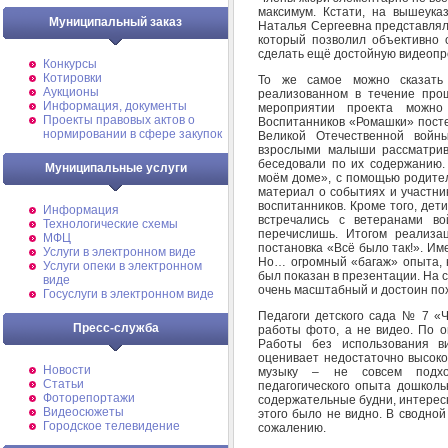
максимум. Кстати, на вышеука
Муниципальный заказ
Наталья Сергеевна представляла
который позволил объективно 
сделать ещё достойную видеопр
Конкурсы
Котировки
То же самое можно сказать
Аукционы
реализованном в течение про
Информация, документы
мероприятии проекта можно
Проекты правовых актов о
Воспитанников «Ромашки» посте
нормировании в сфере закупок
Великой Отечественной войн
взрослыми малыши рассматрив
беседовали по их содержанию.
Муниципальные услуги
моём доме», с помощью родител
материал о событиях и участни
воспитанников. Кроме того, дет
Информация
встречались с ветеранами в
Технологические схемы
перечислишь. Итогом реализа
МФЦ
постановка «Всё было так!». Им
Услуги в электронном виде
Но… огромный «багаж» опыта, н
Услуги опеки в электронном
был показан в презентации. На с
виде
очень масштабный и достоин по
Госуслуги в электронном виде
Педагоги детского сада № 7 «
Пресс-служба
работы фото, а не видео. По 
Работы без использования в
оценивает недостаточно высоко
Новости
музыку – не совсем подхо
Статьи
педагогического опыта дошколь
Фоторепортажи
содержательные будни, интересн
Видеосюжеты
этого было не видно. В сводной 
Городское телевидение
сожалению.