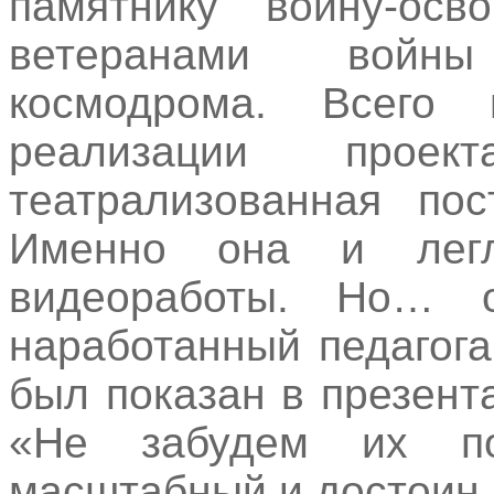
памятнику воину-осв
ветеранами войн
космодрома. Всего 
реализации проек
театрализованная пос
Именно она и легл
видеоработы. Но… о
наработанный педагога
был показан в презент
«Не забудем их по
масштабный и достоин 