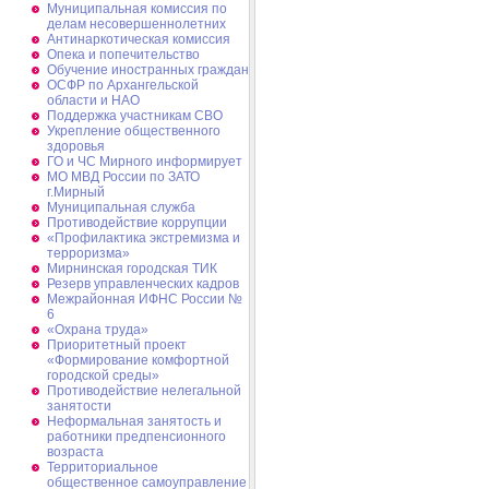
Муниципальная комиссия по
делам несовершеннолетних
Антинаркотическая комиссия
Опека и попечительство
Обучение иностранных граждан
ОСФР по Архангельской
области и НАО
Поддержка участникам СВО
Укрепление общественного
здоровья
ГО и ЧС Мирного информирует
МО МВД России по ЗАТО
г.Мирный
Муниципальная cлужба
Противодействие коррупции
«Профилактика экстремизма и
терроризма»
Мирнинская городская ТИК
Резерв управленческих кадров
Межрайонная ИФНС России №
6
«Охрана труда»
Приоритетный проект
«Формирование комфортной
городской среды»
Противодействие нелегальной
занятости
Неформальная занятость и
работники предпенсионного
возраста
Территориальное
общественное самоуправление