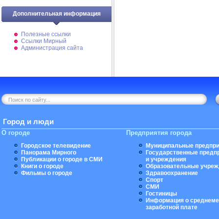
Дополнительная информация
Полезные ссылки
Ссылки Мирный
Администрация сайта
Город и люди
О городе
Предприятия города
Городское телевидение
Муниципальные предпри
Панорама Мирного
Государственные предп
Публикации о городе в СМИ
и учреждения
Книги о городе
Образовательные учреж
Фильмы о городе
Здравоохранение
Спорт
СМИ
Гостиницы
Информация о среднеме
заработной плате