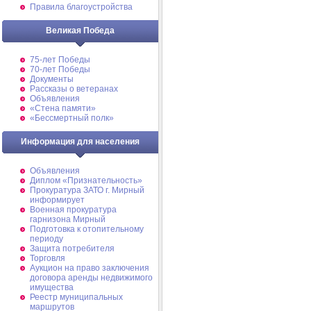
Правила благоустройства
Великая Победа
75-лет Победы
70-лет Победы
Документы
Рассказы о ветеранах
Объявления
«Стена памяти»
«Бессмертный полк»
Информация для населения
Объявления
Диплом «Признательность»
Прокуратура ЗАТО г. Мирный
информирует
Военная прокуратура
гарнизона Мирный
Подготовка к отопительному
периоду
Защита потребителя
Торговля
Аукцион на право заключения
договора аренды недвижимого
имущества
Реестр муниципальных
маршрутов