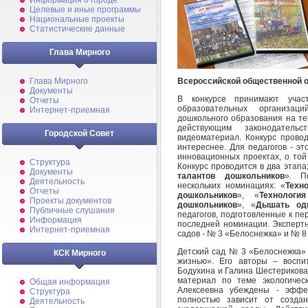
Информация о городе
Целевые и иные программы
Национальные проекты
Статистические данные
Глава Мирного
Всероссийской общественной о
Глава Мирного
Документы
В конкурсе принимают участ
Отчеты
образовательных организац
Интернет-приемная
дошкольного образования на те
действующим законодатель
Городской Совет
видеоматериал. Конкурс провод
интереснее. Для педагогов - э
инновационных проектах, о той
Структура
Конкурс проводится в два этапа;
Документы
талантов дошкольников
». П
Деятельность
нескольких номинациях: «
Техн
Отчеты
дошкольников
», «
Технологи
Проекты документов
дошкольников
», «
Дышать од
Публичные слушания
педагогов, подготовленные к пе
Информация
последней номинации. Экспертн
Интернет-приемная
садов - № 3 «Белоснежка» и № 8
Детский сад № 3 «Белоснежка»
КСК Мирного
жизнью». Его авторы – восп
Бодухина и Галина Шестерикова
материал по теме экологичес
Общая информация
Алексеевна убеждены - эффек
Структура
полностью зависит от созда
Деятельность