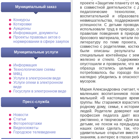
проекте «Защитим планету от м
Муниципальный заказ
в совместной деятельности с
педагогические технологи
воспитательной и образоват
Конкурсы
невмешательства, поддержания 
Котировки
успешности. С детьми проводил
Аукционы
использовали труд в природе, 
Информация, документы
правилам поведения в природе
Проекты правовых актов о
бросового материала, читали п
нормировании в сфере закупок
литературу по теме проекта,
совместно с родителями, костю
были описаны результаты 
Муниципальные услуги
специальные контейнеры с земл
железно и стекло. Содержимо
опустошили и проверили, что ж
Информация
образца остались целыми 
Технологические схемы
потребовалось бы гораздо бо
МФЦ
наглядно убедились в опасно
Услуги в электронном виде
мусором.
Услуги опеки в электронном
виде
Мария Александровна считает, 
Госуслуги в электронном виде
маленьких воспитанников поз
малышей: «В настоящее врем
Пресс-служба
группы. Мы стараемся взрастить
родному дому, семье, к истори
людей. Родители доверяют на
Новости
профессия педагога даёт воз
Статьи
умственно, и творчески: «Для н
Фоторепортажи
детьми, не похож на предыдущ
Видеосюжеты
наших силах сделать так, чт
Городское телевидение
удивительные открытия вместе
знаниям, а интерес в глазах ре