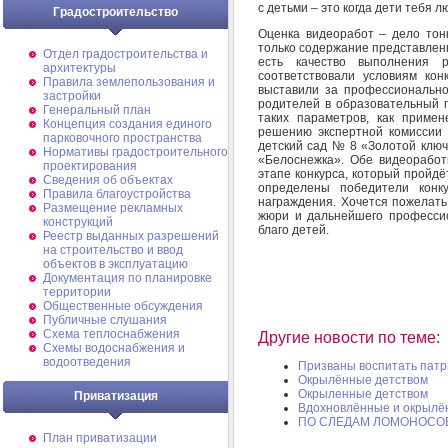
с детьми – это когда дети тебя л
Градостроительство
Оценка видеоработ – дело тонк
только содержание представленн
Отдел градостроительства и
есть качество выполнения 
архитектуры
соответствовали условиям ко
Правила землепользования и
выставили за профессионально
застройки
родителей в образовательный 
Генеральный план
таких параметров, как приме
Концепция создания единого
решению экспертной комиссии
парковочного пространства
детский сад № 8 «Золотой ключ
Нормативы градостроительного
«Белоснежка». Обе видеоработ
проектирования
этапе конкурса, который пройдё
Сведения об объектах
определены победители конк
Правила благоустройства
награждения. Хочется пожелать
Размещение рекламных
жюри и дальнейшего профессио
конструкций
благо детей.
Реестр выданных разрешений
на строительство и ввод
объектов в эксплуатацию
Документация по планировке
территории
Общественные обсуждения
Публичные слушания
Схема теплоснабжения
Другие новости по теме:
Схемы водоснабжения и
водоотведения
Призваны воспитать патр
Окрылённые детством
Окрыленные детством
Приватизация
Вдохновлённые и окрылё
ПО СЛЕДАМ ЛОМОНОСО
План приватизации