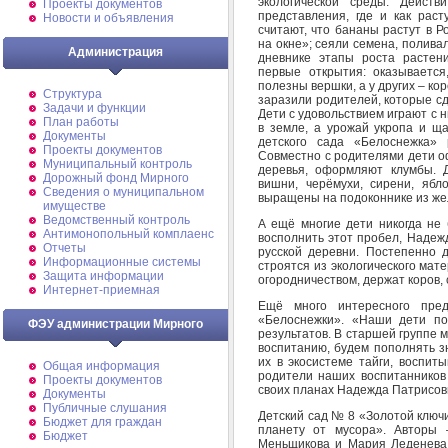
экологической среды. Действ
Проекты документов
представления, где и как рас
Новости и объявления
считают, что бананы растут в Р
на окне»; сеяли семена, полива
Администрация
дневнике этапы роста растен
первые открытия: оказывается
полезны вершки, а у других – к
Структура
заразили родителей, которые с
Задачи и функции
Дети с удовольствием играют с н
План работы
в земле, а урожай укропа и ща
Документы
детского сада «Белоснежка» р
Проекты документов
Совместно с родителями дети о
Муниципальный контроль
деревья, оформляют клумбы. 
Дорожный фонд Мирного
вишни, черёмухи, сирени, ябл
Cведения о муниципальном
выращены на подоконнике из же
имуществе
Ведомственный контроль
А ещё многие дети никогда не 
Антимонопольный комплаенс
восполнить этот пробел, Надеж
Отчеты
русской деревни. Постепенно 
Информационные системы
строятся из экологического мат
Защита информации
огородничеством, держат коров,
Интернет-приемная
Ещё много интересного пред
«Белоснежки». «Наши дети по
ФЭУ администрации Мирного
результатов. В старшей группе 
воспитанию, будем пополнять з
их в экосистеме тайги, воспит
Общая информация
родители наших воспитанников 
Проекты документов
своих планах Надежда Патрисов
Документы
Публичные слушания
Детский сад № 8 «Золотой ключ
Бюджет для граждан
планету от мусора». Авторы 
Бюджет
Меньщикова и Мария Леденева.