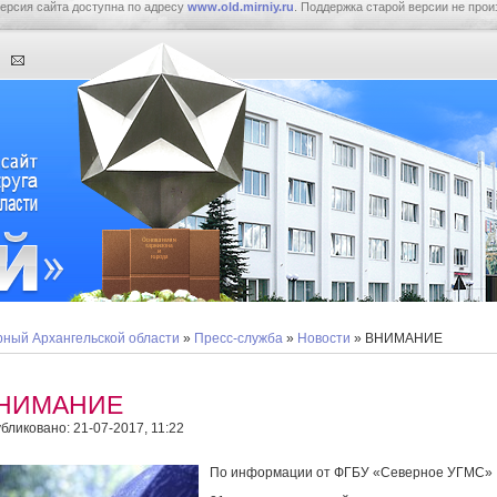
ерсия сайта доступна по адресу
www.old.mirniy.ru
. Поддержка старой версии не прои
ный Архангельской области
»
Пресс-служба
»
Новости
» ВНИМАНИЕ
НИМАНИЕ
бликовано: 21-07-2017, 11:22
По информации от ФГБУ «Северное УГМС»