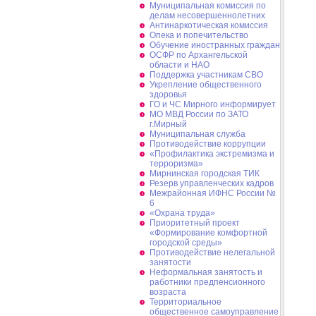
Муниципальная комиссия по
делам несовершеннолетних
Антинаркотическая комиссия
Опека и попечительство
Обучение иностранных граждан
ОСФР по Архангельской
области и НАО
Поддержка участникам СВО
Укрепление общественного
здоровья
ГО и ЧС Мирного информирует
МО МВД России по ЗАТО
г.Мирный
Муниципальная cлужба
Противодействие коррупции
«Профилактика экстремизма и
терроризма»
Мирнинская городская ТИК
Резерв управленческих кадров
Межрайонная ИФНС России №
6
«Охрана труда»
Приоритетный проект
«Формирование комфортной
городской среды»
Противодействие нелегальной
занятости
Неформальная занятость и
работники предпенсионного
возраста
Территориальное
общественное самоуправление