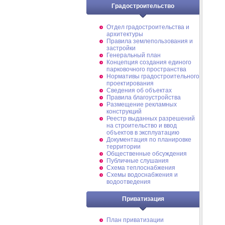
Градостроительство
Отдел градостроительства и
архитектуры
Правила землепользования и
застройки
Генеральный план
Концепция создания единого
парковочного пространства
Нормативы градостроительного
проектирования
Сведения об объектах
Правила благоустройства
Размещение рекламных
конструкций
Реестр выданных разрешений
на строительство и ввод
объектов в эксплуатацию
Документация по планировке
территории
Общественные обсуждения
Публичные слушания
Схема теплоснабжения
Схемы водоснабжения и
водоотведения
Приватизация
План приватизации