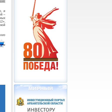
ами
ю, и
ей –
ных
2»,
кой
ого