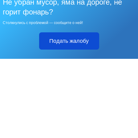
Не убран мусор, яма на дороге, не
горит фонарь?
Столкнулись с проблемой — сообщите о ней!
Подать жалобу