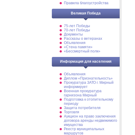
Правила благоустройства
Великая Победа
75-лет Победы
70-лет Победы
Документы
Рассказы о ветеранах
Объявления
«Стена памяти»
«Бессмертный полк»
Информация для населения
Объявления
Диплом «Признательность»
Прокуратура ЗАТО г. Мирный
информирует
Военная прокуратура
гарнизона Мирный
Подготовка к отопительному
периоду
Защита потребителя
Торговля
Аукцион на право заключения
договора аренды недвижимого
имущества
Реестр муниципальных
маршрутов