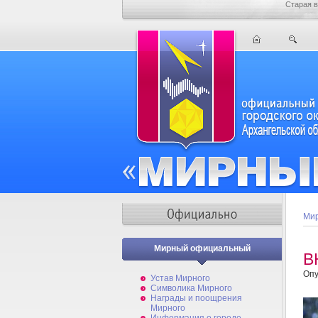
Старая в
Мир
Мирный официальный
В
Опу
Устав Мирного
Символика Мирного
Награды и поощрения
Мирного