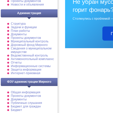
Не убран мусо
Проекты документов
Новости и объявления
горит фонарь
Администрация
Столкнулись с проблемой —
Структура
Задачи и функции
План работы
Документы
Проекты документов
Муниципальный контроль
Дорожный фонд Мирного
Cведения о муниципальном
имуществе
Ведомственный контроль
Антимонопольный комплаенс
Отчеты
Информационные системы
Защита информации
Интернет-приемная
ФЭУ администрации Мирного
Общая информация
Проекты документов
Документы
Публичные слушания
Бюджет для граждан
Бюджет