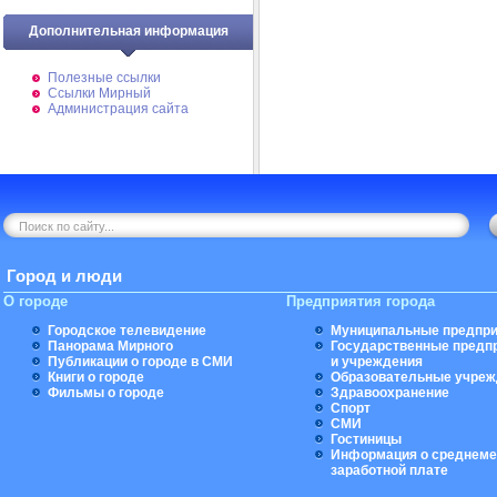
Дополнительная информация
Полезные ссылки
Ссылки Мирный
Администрация сайта
Город и люди
О городе
Предприятия города
Городское телевидение
Муниципальные предпри
Панорама Мирного
Государственные предп
Публикации о городе в СМИ
и учреждения
Книги о городе
Образовательные учреж
Фильмы о городе
Здравоохранение
Спорт
СМИ
Гостиницы
Информация о среднеме
заработной плате