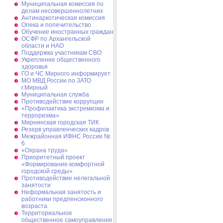
Муниципальная комиссия по
делам несовершеннолетних
Антинаркотическая комиссия
Опека и попечительство
Обучение иностранных граждан
ОСФР по Архангельской
области и НАО
Поддержка участникам СВО
Укрепление общественного
здоровья
ГО и ЧС Мирного информирует
МО МВД России по ЗАТО
г.Мирный
Муниципальная cлужба
Противодействие коррупции
«Профилактика экстремизма и
терроризма»
Мирнинская городская ТИК
Резерв управленческих кадров
Межрайонная ИФНС России №
6
«Охрана труда»
Приоритетный проект
«Формирование комфортной
городской среды»
Противодействие нелегальной
занятости
Неформальная занятость и
работники предпенсионного
возраста
Территориальное
общественное самоуправление