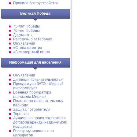
Правила благоустройства
Великая Победа
75-лет Победы
70-лет Победы
Документы
Рассказы о ветеранах
Объявления
«Стена памяти»
«Бессмертный полк»
Информация для населения
Объявления
Диплом «Признательность»
Прокуратура ЗАТО г. Мирный
информирует
Военная прокуратура
гарнизона Мирный
Подготовка к отопительному
периоду
Защита потребителя
Торговля
Аукцион на право заключения
договора аренды недвижимого
имущества
Реестр муниципальных
маршрутов