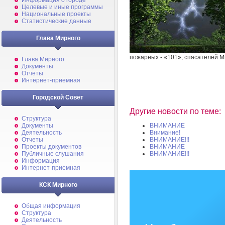
Информация о городе
Целевые и иные программы
Национальные проекты
Статистические данные
Глава Мирного
пожарных - «101», спасателей М
Глава Мирного
Документы
Отчеты
Интернет-приемная
Городской Совет
Другие новости по теме:
Структура
Документы
ВНИМАНИЕ
Деятельность
Внимание!
Отчеты
ВНИМАНИЕ!!!
Проекты документов
ВНИМАНИЕ
Публичные слушания
ВНИМАНИЕ!!!
Информация
Интернет-приемная
КСК Мирного
Общая информация
Структура
Деятельность