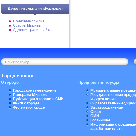
Дополнительная информация
Полезные ссылки
Ссылки Мирный
Администрация сайта
Город и люди
О городе
Предприятия города
Городское телевидение
Муниципальные предпри
Панорама Мирного
Государственные предп
Публикации о городе в СМИ
и учреждения
Книги о городе
Образовательные учреж
Фильмы о городе
Здравоохранение
Спорт
СМИ
Гостиницы
Информация о среднеме
заработной плате