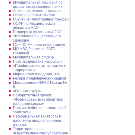
Муниципальная комиссия по
делам несовершеннолетних
Антинаркотическая комиссия
Опека и попечительство
Обучение иностранных граждан
ОСФР по Архангельской
области и НАО
Поддержка участникам СВО
Укрепление общественного
здоровья
ГО и ЧС Мирного информирует
МО МВД России по ЗАТО
г.Мирный
Муниципальная cлужба
Противодействие коррупции
«Профилактика экстремизма и
терроризма»
Мирнинская городская ТИК
Резерв управленческих кадров
Межрайонная ИФНС России №
6
«Охрана труда»
Приоритетный проект
«Формирование комфортной
городской среды»
Противодействие нелегальной
занятости
Неформальная занятость и
работники предпенсионного
возраста
Территориальное
общественное самоуправление