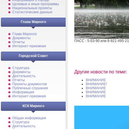
Информация о городе
Целевые и иные программы
Национальные проекты
Статистические данные
Глава Мирного
Глава Мирного
Документы
ПАСС - 5-03-90 или 8-921-495-21
Отчеты
Интернет-приемная
Городской Совет
Структура
Другие новости по теме:
Документы
Деятельность
Отчеты
ВНИМАНИЕ
Проекты документов
ВНИМАНИЕ!
Публичные слушания
ВНИМАНИЕ
Информация
ВНИМАНИЕ
Интернет-приемная
ВНИМАНИЕ
КСК Мирного
Общая информация
Структура
Деятельность