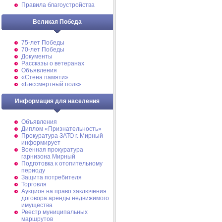
Правила благоустройства
Великая Победа
75-лет Победы
70-лет Победы
Документы
Рассказы о ветеранах
Объявления
«Стена памяти»
«Бессмертный полк»
Информация для населения
Объявления
Диплом «Признательность»
Прокуратура ЗАТО г. Мирный
информирует
Военная прокуратура
гарнизона Мирный
Подготовка к отопительному
периоду
Защита потребителя
Торговля
Аукцион на право заключения
договора аренды недвижимого
имущества
Реестр муниципальных
маршрутов