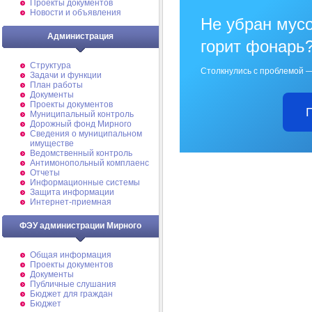
Проекты документов
Новости и объявления
Не убран мусо
Администрация
горит фонарь
Структура
Столкнулись с проблемой —
Задачи и функции
План работы
Документы
Проекты документов
Муниципальный контроль
Дорожный фонд Мирного
Cведения о муниципальном
имуществе
Ведомственный контроль
Антимонопольный комплаенс
Отчеты
Информационные системы
Защита информации
Интернет-приемная
ФЭУ администрации Мирного
Общая информация
Проекты документов
Документы
Публичные слушания
Бюджет для граждан
Бюджет