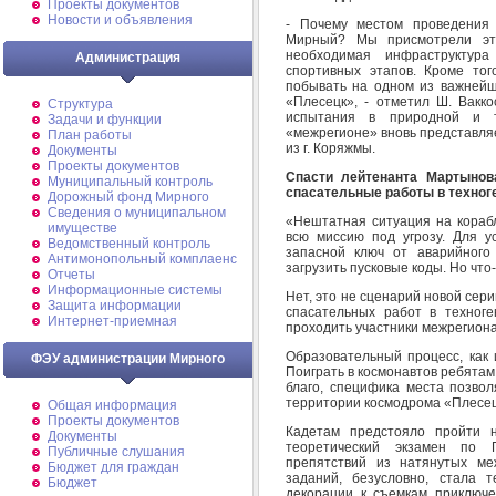
Проекты документов
Новости и объявления
- Почему местом проведения
Мирный? Мы присмотрели эт
необходимая инфраструктур
Администрация
спортивных этапов. Кроме тог
побывать на одном из важнейш
«Плесецк», - отметил Ш. Вакко
Структура
испытания в природной и т
Задачи и функции
«межрегионе» вновь представляе
План работы
из г. Коряжмы.
Документы
Проекты документов
Спасти лейтенанта Мартынов
Муниципальный контроль
спасательные работы в техног
Дорожный фонд Мирного
Cведения о муниципальном
«Нештатная ситуация на кораб
имуществе
всю миссию под угрозу. Для 
Ведомственный контроль
запасной ключ от аварийного
Антимонопольный комплаенс
загрузить пусковые коды. Но чт
Отчеты
Информационные системы
Нет, это не сценарий новой сери
Защита информации
спасательных работ в техноге
Интернет-приемная
проходить участники межрегион
Образовательный процесс, как 
ФЭУ администрации Мирного
Поиграть в космонавтов ребята
благо, специфика места позво
территории космодрома «Плесе
Общая информация
Проекты документов
Кадетам предстояло пройти н
Документы
теоретический экзамен по 
Публичные слушания
препятствий из натянутых м
Бюджет для граждан
заданий, безусловно, стала 
Бюджет
декорации к съемкам приключе