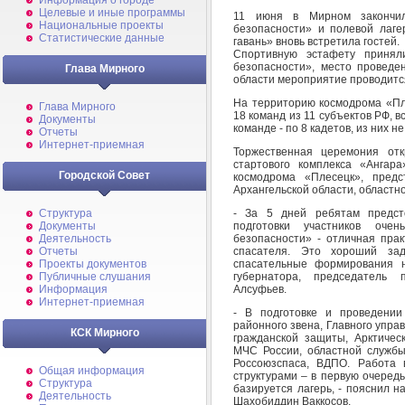
Информация о городе
Целевые и иные программы
11 июня в Мирном закончил
Национальные проекты
безопасности» и полевой лаг
Статистические данные
гавань» вновь встретила гостей.
Спортивную эстафету принял
безопасности», место проведе
Глава Мирного
области мероприятие проводитс
На территорию космодрома «Пле
Глава Мирного
18 команд из 11 субъектов РФ, в
Документы
команде - по 8 кадетов, из них н
Отчеты
Интернет-приемная
Торжественная церемония отк
стартового комплекса «Ангар
Городской Совет
космодрома «Плесецк», пред
Архангельской области, областн
- За 5 дней ребятам предст
Структура
подготовки участников оч
Документы
безопасности» - отличная пра
Деятельность
спасателя. Это хороший за
Отчеты
спасательные формирования н
Проекты документов
губернатора, председатель 
Публичные слушания
Алсуфьев.
Информация
Интернет-приемная
- В подготовке и проведении
районного звена, Главного упра
КСК Мирного
гражданской защиты, Арктическ
МЧС России, областной службы 
Россоюзспаса, ВДПО. Работа 
Общая информация
структурами – в первую очередь
Структура
базируется лагерь, - пояснил 
Деятельность
Шахобиддин Ваккосов.