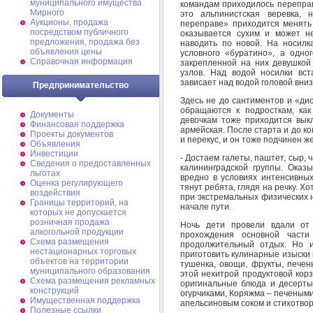
муниципального имущества
командам приходилось переправл
Мирного
это альпинистская веревка, 
Аукционы, продажа
переправе» приходится менять
посредством публичного
оказывается сухим и может н
предложения, продажа без
наводить по новой. На носилк
объявления цены
условного «буратино», а одно
Справочная информация
закрепленной на них девушкой
узлов. Над водой носилки вст
зависает над водой головой вниз
Предпринимательство
Здесь не до сантиментов и «ди
обращаются к подросткам, как
Документы
девочкам тоже приходится вык
Финансовая поддержка
армейская. После старта и до к
Проекты документов
и перекус, и он тоже подчинен ж
Объявления
Инвестиции
- Достаем галеты, паштет, сыр, 
Сведения о предоставленных
калининградской группы. Оказ
льготах
вредно в условиях интенсивных 
Оценка регулирующего
тянут ребята, глядя на речку. Х
воздействия
при экстремальных физических н
Границы территорий, на
начале пути.
которых не допускается
розничная продажа
Ночь дети провели вдали от 
алкогольной продукции
прохождения основной части
Схема размещения
продолжительный отдых. Но 
нестационарных торговых
приготовить кулинарные изыски 
объектов на территории
тушенка, овощи, фрукты, печен
муниципального образования
этой нехитрой продуктовой кор
Схема размещения рекламных
оригинальные блюда и десерты
конструкций
огурчиками, Коряжма – печеными
Имущественная поддержка
апельсиновым соком и стихотво
Полезные ссылки