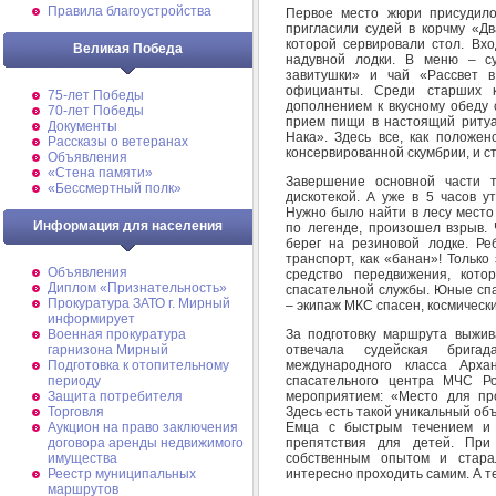
Правила благоустройства
Первое место жюри присудило
пригласили судей в корчму «Дв
которой сервировали стол. Вх
Великая Победа
надувной лодки. В меню – с
завитушки» и чай «Рассвет в
официанты. Среди старших 
75-лет Победы
дополнением к вкусному обеду
70-лет Победы
прием пищи в настоящий ритуал
Документы
Нака». Здесь все, как положен
Рассказы о ветеранах
консервированной скумбрии, и с
Объявления
«Стена памяти»
Завершение основной части 
«Бессмертный полк»
дискотекой. А уже в 5 часов 
Нужно было найти в лесу место
Информация для населения
по легенде, произошел взрыв.
берег на резиновой лодке. Р
транспорт, как «банан»! Тольк
Объявления
средство передвижения, кото
Диплом «Признательность»
спасательной службы. Юные спа
Прокуратура ЗАТО г. Мирный
– экипаж МКС спасен, космическ
информирует
За подготовку маршрута выжива
Военная прокуратура
отвечала судейская бригад
гарнизона Мирный
международного класса Архан
Подготовка к отопительному
спасательного центра МЧС Ро
периоду
мероприятием: «Место для пр
Защита потребителя
Здесь есть такой уникальный объ
Торговля
Емца с быстрым течением и 
Аукцион на право заключения
препятствия для детей. При
договора аренды недвижимого
собственным опытом и стара
имущества
интересно проходить самим. А т
Реестр муниципальных
маршрутов