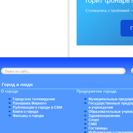
горит фонарь
Столкнулись с проблемой —
Город и люди
О городе
Предприятия города
Городское телевидение
Муниципальные предпри
Панорама Мирного
Государственные предп
Публикации о городе в СМИ
и учреждения
Книги о городе
Образовательные учреж
Фильмы о городе
Здравоохранение
Спорт
СМИ
Гостиницы
Информация о среднеме