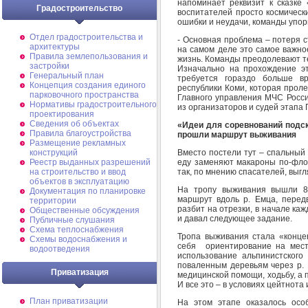
напоминает реквизит к сказке 
Градостроительство
воспитателей просто космически
ошибки и неудачи, команды упо
Отдел градостроительства и
- Основная проблема – потеря с
архитектуры
на самом деле это самое важное
Правила землепользования и
жизнь. Команды преодолевают т
застройки
Изначально на прохождение эт
Генеральный план
требуется гораздо больше вр
Концепция создания единого
республики Коми, которая пролет
парковочного пространства
Главного управления МЧС Росси
Нормативы градостроительного
из организаторов и судей этапа
проектирования
Сведения об объектах
«Идеи для соревнований подс
Правила благоустройства
прошли маршрут выживания
Размещение рекламных
Вместо постели тут – спальный
конструкций
еду заменяют макароны по-флот
Реестр выданных разрешений
так, по мнению спасателей, выг
на строительство и ввод
объектов в эксплуатацию
На тропу выживания вышли 8 
Документация по планировке
маршрут вдоль р. Емца, перед
территории
разбит на отрезки, в начале ка
Общественные обсуждения
и давал следующее задание.
Публичные слушания
Схема теплоснабжения
Тропа выживания стала «конце
Схемы водоснабжения и
себя ориентирование на местн
водоотведения
использование альпинистского
поваленным деревьям через р. 
Приватизация
медицинской помощи, ходьбу, а п
И все это – в условиях цейтнота
План приватизации
На этом этапе оказалось осо