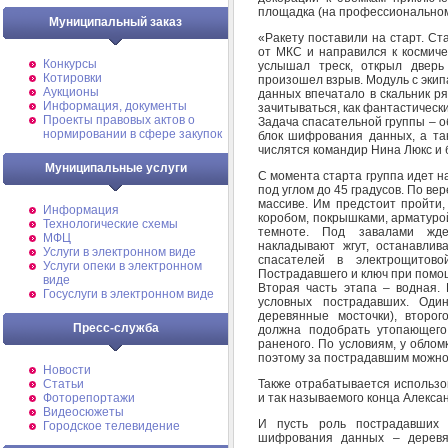
площадка (на профессиональном
Муниципальный заказ
«Ракету поставили на старт. С
от МКС и направился к космиче
Конкурсы
услышал треск, открыл двер
Котировки
произошел взрыв. Модуль с экип
Аукционы
данных впечатало в скальник р
Информация, документы
зачитываться, как фантастичес
Проекты правовых актов о
Задача спасательной группы – 
нормировании в сфере закупок
блок шифрования данных, а та
числятся командир Нина Люкс и 
Муниципальные услуги
С момента старта группа идет на
под углом до 45 градусов. По ве
массиве. Им предстоит пройти,
Информация
коробом, покрышками, арматурой
Технологические схемы
темноте. Под завалами жд
МФЦ
накладывают жгут, останавлив
Услуги в электронном виде
спасателей в электрощитово
Услуги опеки в электронном
Пострадавшего и ключ при помо
виде
Вторая часть этапа – водная.
Госуслуги в электронном виде
условных пострадавших. Оди
деревянные мосточки), второ
Пресс-служба
должна подобрать утопающего
раненого. По условиям, у обломк
поэтому за пострадавшим можно
Новости
Также отрабатывается использо
Статьи
и так называемого конца Алекса
Фоторепортажи
Видеосюжеты
И пусть роль пострадавших 
Городское телевидение
шифрования данных – деревя