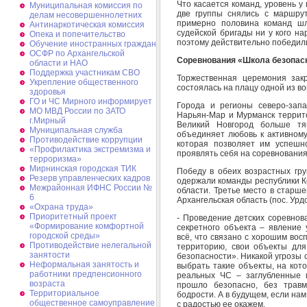
Что касается команд, уровень у
Муниципальная комиссия по
две группы снялись с маршрут
делам несовершеннолетних
примерно половина команд шл
Антинаркотическая комиссия
судейской бригады ни у кого на
Опека и попечительство
поэтому действительно победи
Обучение иностранных граждан
ОСФР по Архангельской
Соревнования «Школа безопас
области и НАО
Поддержка участникам СВО
Торжественная церемония зак
Укрепление общественного
состоялась на плацу одной из в
здоровья
ГО и ЧС Мирного информирует
Города и регионы северо-запа
МО МВД России по ЗАТО
Нарьян-Мар и Мурманск террито
г.Мирный
Великий Новгород больше тя
Муниципальная cлужба
объединяет любовь к активному
Противодействие коррупции
которая позволяет им успешн
«Профилактика экстремизма и
проявлять себя на соревновани
терроризма»
Мирнинская городская ТИК
Победу в обеих возрастных гру
Резерв управленческих кадров
одержали команды республики Ко
Межрайонная ИФНС России №
области. Третье место в старше
6
Архангельская область (пос. Урд
«Охрана труда»
Приоритетный проект
- Проведение детских соревнов
«Формирование комфортной
секретного объекта – явление
городской среды»
всё, что связано с хорошим во
Противодействие нелегальной
территорию, свои объекты для
занятости
безопасности». Никакой угрозы 
Неформальная занятость и
выбрать такие объекты, на кот
работники предпенсионного
реальных ЧС – заглубленные 
возраста
прошло безопасно, без трав
Территориальное
бодрости. А в будущем, если на
общественное самоуправление
с радостью ее окажем.