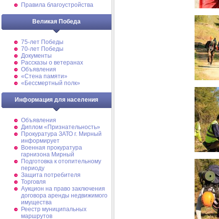
Правила благоустройства
Великая Победа
75-лет Победы
70-лет Победы
Документы
Рассказы о ветеранах
Объявления
«Стена памяти»
«Бессмертный полк»
Информация для населения
Объявления
Диплом «Признательность»
Прокуратура ЗАТО г. Мирный
информирует
Военная прокуратура
гарнизона Мирный
Подготовка к отопительному
периоду
Защита потребителя
Торговля
Аукцион на право заключения
договора аренды недвижимого
имущества
Реестр муниципальных
маршрутов