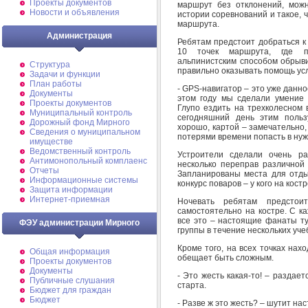
Проекты документов
маршрут без отклонений, мож
Новости и объявления
истории соревнований и такое,
маршрута.
Администрация
Ребятам предстоит добраться к
10 точек маршрута, где пр
альпинистским способом обрыви
Структура
правильно оказывать помощь ус
Задачи и функции
План работы
- GPS-навигатор – это уже данно
Документы
этом году мы сделали умение 
Проекты документов
Глупо ездить на трехколесном 
Муниципальный контроль
сегодняшний день этим польз
Дорожный фонд Мирного
хорошо, картой – замечательно
Cведения о муниципальном
потерями времени попасть в нуж
имуществе
Ведомственный контроль
Устроители сделали очень р
Антимонопольный комплаенс
несколько переправ различной 
Отчеты
Запланированы места для отды
Информационные системы
конкурс поваров – у кого на кос
Защита информации
Интернет-приемная
Ночевать ребятам предстои
самостоятельно на костре. С к
все это – настоящие фанаты ту
ФЭУ администрации Мирного
группы в течение нескольких уче
Кроме того, на всех точках на
Общая информация
обещает быть сложным.
Проекты документов
Документы
- Это жесть какая-то! – раздает
Публичные слушания
старта.
Бюджет для граждан
Бюджет
- Разве ж это жесть? – шутит на