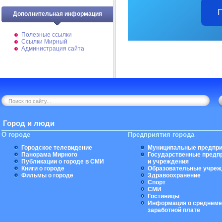
Дополнительная информация
Полезные ссылки
Ссылки Мирный
Администрация сайта
Город и люди
О городе
Предприятия города
Городское телевидение
Муниципальные предпри
Панорама Мирного
Государственные предп
Публикации о городе в СМИ
и учреждения
Книги о городе
Образовательные учреж
Фильмы о городе
Здравоохранение
Спорт
СМИ
Гостиницы
Информация о среднеме
заработной плате