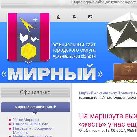
Старая версия сайта доступна по адресу
Мирный Архангельской области
выживания: «А настоящая «жесть
Мирный официальный
На маршруте выж
Устав Мирного
«жесть» у нас ещ
Символика Мирного
Награды и поощрения
Опубликовано: 13-06-2017, 08:54
Мирного