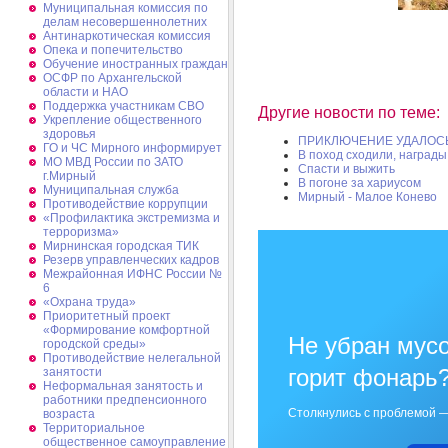
Муниципальная комиссия по
делам несовершеннолетних
Антинаркотическая комиссия
Опека и попечительство
Обучение иностранных граждан
ОСФР по Архангельской
области и НАО
Поддержка участникам СВО
Другие новости по теме:
Укрепление общественного
здоровья
ПРИКЛЮЧЕНИЕ УДАЛОС
ГО и ЧС Мирного информирует
В поход сходили, награды
МО МВД России по ЗАТО
Спасти и выжить
г.Мирный
В погоне за хариусом
Муниципальная cлужба
Мирный - Малое Конево
Противодействие коррупции
«Профилактика экстремизма и
терроризма»
Мирнинская городская ТИК
Резерв управленческих кадров
Межрайонная ИФНС России №
6
«Охрана труда»
Приоритетный проект
«Формирование комфортной
Не убран мусо
городской среды»
Противодействие нелегальной
горит фонарь
занятости
Неформальная занятость и
работники предпенсионного
Столкнулись с проблемой —
возраста
Территориальное
общественное самоуправление