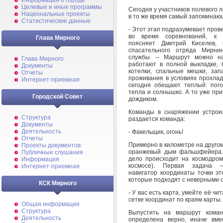
Информация о городе
Целевые и иные программы
Сегодня у участников полевого
Национальные проекты
в то же время самый запоминаю
Статистические данные
- Этот этап подразумевает прове
во время соревнований, к 
Глава Мирного
поясняет Дмитрий Киселев, 
спасательного отряда Мирнин
службы. – Маршрут можно на
Глава Мирного
работают в полной выкладке, б
Документы
котелки, спальные мешки, зап
Отчеты
проживания в условиях прохлад
Интернет-приемная
сегодня обещают теплый: пог
тепла и солнышко. А то уже при
Городской Совет
дождиком.
Команды в снаряжении устрои
Структура
раздается команда:
Документы
Деятельность
- Факельщик, огонь!
Отчеты
Примерно в километре на другом
Проекты документов
оранжевый дым фальшфейера. 
Публичные слушания
дело происходит на космодро
Информация
космосе). Первая задача
Интернет-приемная
навигатор координаты точки эт
которые подходят с неверными 
КСК Мирного
- У вас есть карта, умейте её ч
сетке координат по краям карты.
Общая информация
Структура
Выпустить на маршрут коман
Деятельность
определена верно, иначе вме