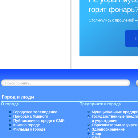
горит фонарь
Столкнулись с проблемой —
Город и люди
О городе
Предприятия города
Городское телевидение
Муниципальные предпри
Панорама Мирного
Государственные предп
Публикации о городе в СМИ
и учреждения
Книги о городе
Образовательные учреж
Фильмы о городе
Здравоохранение
Спорт