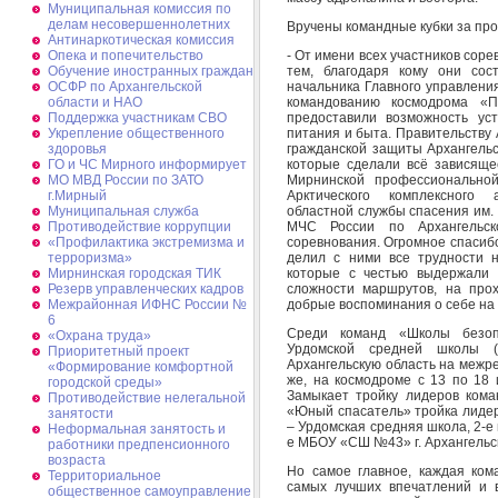
Муниципальная комиссия по
делам несовершеннолетних
Вручены командные кубки за про
Антинаркотическая комиссия
- От имени всех участников соре
Опека и попечительство
тем, благодаря кому они сост
Обучение иностранных граждан
начальника Главного управлени
ОСФР по Архангельской
командованию космодрома «Пл
области и НАО
предоставили возможность уст
Поддержка участникам СВО
питания и быта. Правительству 
Укрепление общественного
гражданской защиты Архангель
здоровья
которые сделали всё зависяще
ГО и ЧС Мирного информирует
Мирнинской профессиональной
МО МВД России по ЗАТО
Арктического комплексного а
г.Мирный
областной службы спасения им. 
Муниципальная cлужба
МЧС России по Архангельск
Противодействие коррупции
соревнования. Огромное спасибо
«Профилактика экстремизма и
делил с ними все трудности н
терроризма»
которые с честью выдержали 
Мирнинская городская ТИК
сложности маршрутов, на прох
Резерв управленческих кадров
добрые воспоминания о себе на 
Межрайонная ИФНС России №
6
Среди команд «Школы безоп
«Охрана труда»
Урдомской средней школы (
Приоритетный проект
Архангельскую область на межр
«Формирование комфортной
же, на космодроме с 13 по 18
городской среды»
Замыкает тройку лидеров ком
Противодействие нелегальной
«Юный спасатель» тройка лидер
занятости
– Урдомская средняя школа, 2-е
Неформальная занятость и
е МБОУ «СШ №43» г. Архангельс
работники предпенсионного
возраста
Но самое главное, каждая ком
Территориальное
самых лучших впечатлений и 
общественное самоуправление