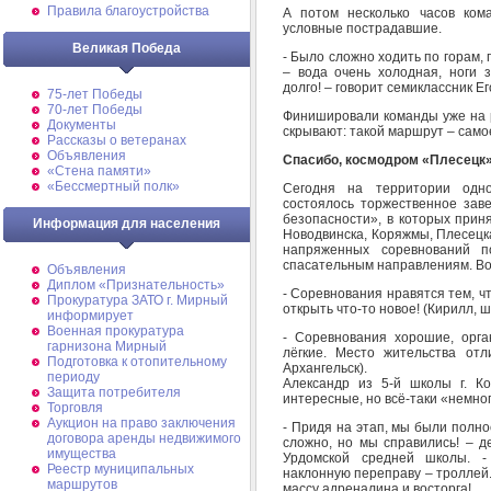
Правила благоустройства
А потом несколько часов ком
условные пострадавшие.
Великая Победа
- Было сложно ходить по горам,
– вода очень холодная, ноги 
долго! – говорит семиклассник Е
75-лет Победы
70-лет Победы
Финишировали команды уже на р
Документы
скрывают: такой маршрут – самое
Рассказы о ветеранах
Объявления
Спасибо, космодром «Плесецк»
«Стена памяти»
«Бессмертный полк»
Сегодня на территории одн
состоялось торжественное зав
безопасности», в которых приня
Информация для населения
Новодвинска, Коряжмы, Плесецка
напряженных соревнований 
спасательным направлениям. Вот
Объявления
Диплом «Признательность»
- Соревнования нравятся тем, ч
Прокуратура ЗАТО г. Мирный
открыть что-то новое! (Кирилл, 
информирует
Военная прокуратура
- Соревнования хорошие, орга
гарнизона Мирный
лёгкие. Место жительства отл
Подготовка к отопительному
Архангельск).
периоду
Александр из 5-й школы г. К
Защита потребителя
интересные, но всё-таки «немно
Торговля
Аукцион на право заключения
- Придя на этап, мы были полн
договора аренды недвижимого
сложно, но мы справились! – д
имущества
Урдомской средней школы. -
Реестр муниципальных
наклонную переправу – троллей.
маршрутов
массу адреналина и восторга!