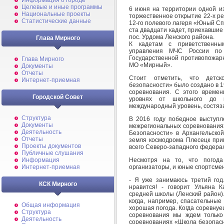
Информация о городе
Целевые и иные программы
6 июня на территории одной из
Национальные проекты
торжественное открытие 22-х р
Статистические данные
12-го полевого лагеря «Юный Сп
ста двадцати кадет, приехавшие
пос. Урдома Ленского района.
Глава Мирного
К кадетам с приветственны
управления МЧС России по А
Государственной противопожар
Глава Мирного
МО «Мирный».
Документы
Отчеты
Стоит отметить, что детск
Интернет-приемная
безопасности» было создано в 1
соревнования. С этого време
Городской Совет
уровнях от школьного до в
международный уровень, состяза
Структура
В 2016 году победное выступл
Документы
межрегиональных соревнованиях
Деятельность
Безопасности» в Архангельской
Отчеты
земля космодрома Плесецк при
Проекты документов
всего Северо-западного федерал
Публичные слушания
Несмотря на то, что погода
Информация
организаторы, и юные спортсмен
Интернет-приемная
- Я уже занимаюсь третий год.
КСК Мирного
нравится! - говорит Ульяна 
средней школы (Ленский район).
когда, например, спасательные
Общая информация
хорошая погода. Когда соревнуеш
Структура
соревнования мы ждем только
Деятельность
соревнованиях «Школа безопасн