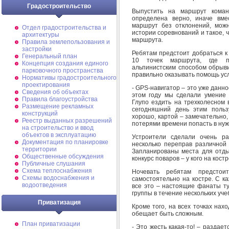
Градостроительство
Выпустить на маршрут коман
определена верно, иначе вме
маршрут без отклонений, мож
Отдел градостроительства и
истории соревнований и такое,
архитектуры
маршрута.
Правила землепользования и
застройки
Ребятам предстоит добраться к
Генеральный план
10 точек маршрута, где пр
Концепция создания единого
альпинистским способом обрыви
парковочного пространства
правильно оказывать помощь ус
Нормативы градостроительного
проектирования
- GPS-навигатор – это уже данно
Сведения об объектах
этом году мы сделали умение 
Правила благоустройства
Глупо ездить на трехколесном 
Размещение рекламных
сегодняшний день этим польз
конструкций
хорошо, картой – замечательно
Реестр выданных разрешений
потерями времени попасть в ну
на строительство и ввод
объектов в эксплуатацию
Устроители сделали очень р
Документация по планировке
несколько переправ различной 
территории
Запланированы места для отды
Общественные обсуждения
конкурс поваров – у кого на кос
Публичные слушания
Схема теплоснабжения
Ночевать ребятам предстои
Схемы водоснабжения и
самостоятельно на костре. С к
водоотведения
все это – настоящие фанаты ту
группы в течение нескольких уче
Приватизация
Кроме того, на всех точках на
обещает быть сложным.
План приватизации
- Это жесть какая-то! – раздает