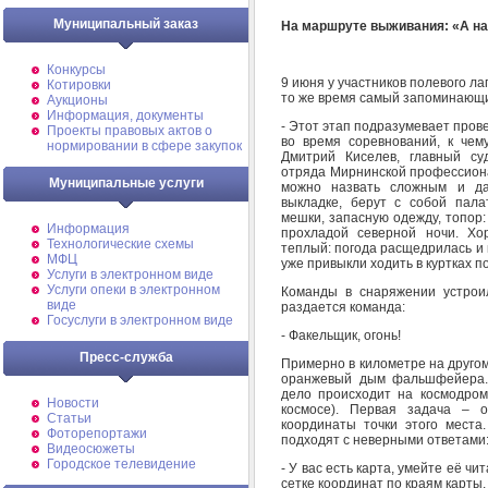
Муниципальный заказ
На маршруте выживания: «А на
Конкурсы
9 июня у участников полевого л
Котировки
то же время самый запоминающ
Аукционы
Информация, документы
- Этот этап подразумевает прове
Проекты правовых актов о
во время соревнований, к чему
нормировании в сфере закупок
Дмитрий Киселев, главный суд
отряда Мирнинской профессион
Муниципальные услуги
можно назвать сложным и да
выкладке, берут с собой палат
мешки, запасную одежду, топор:
Информация
прохладой северной ночи. Хо
Технологические схемы
теплый: погода расщедрилась и 
МФЦ
уже привыкли ходить в куртках 
Услуги в электронном виде
Услуги опеки в электронном
Команды в снаряжении устрои
виде
раздается команда:
Госуслуги в электронном виде
- Факельщик, огонь!
Пресс-служба
Примерно в километре на другом
оранжевый дым фальшфейера. 
дело происходит на космодро
Новости
космосе). Первая задача – 
Статьи
координаты точки этого места
Фоторепортажи
подходят с неверными ответами
Видеосюжеты
Городское телевидение
- У вас есть карта, умейте её ч
сетке координат по краям карты