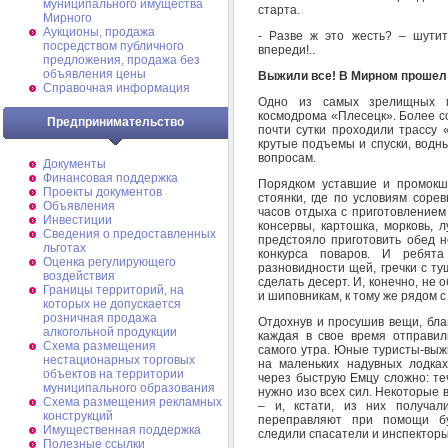
муниципального имущества
старта.
Мирного
Аукционы, продажа
- Разве ж это жесть? – шути
посредством публичного
впереди!..
предложения, продажа без
объявления цены
Выжили все! В Мирном проше
Справочная информация
Одно из самых зрелищных 
космодрома «Плесецк». Более с
Предпринимательство
почти сутки проходили трассу
крутые подъемы и спуски, водн
вопросам.
Документы
Финансовая поддержка
Порядком уставшие и промокш
Проекты документов
стоянки, где по условиям соре
Объявления
часов отдыха с приготовлением
Инвестиции
консервы, картошка, морковь, л
Сведения о предоставленных
предстояло приготовить обед н
льготах
конкурса поваров. И ребята
Оценка регулирующего
разновидности щей, гречки с ту
воздействия
сделать десерт. И, конечно, не 
Границы территорий, на
и шиповникам, к тому же рядом 
которых не допускается
розничная продажа
Отдохнув и просушив вещи, бла
алкогольной продукции
каждая в свое время отправил
Схема размещения
самого утра. Юные туристы-выж
нестационарных торговых
на маленьких надувных лодках
объектов на территории
через быструю Емцу сложно: теч
муниципального образования
нужно изо всех сил. Некоторые
Схема размещения рекламных
– и, кстати, из них получал
конструкций
переправляют при помощи бук
Имущественная поддержка
следили спасатели и инспекто
Полезные ссылки