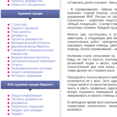
Проекты документов
готовились долго и упорно. Чем 
Новости и объявления
- В соревнованиях «Школа бе
поясняет Сергей Осипов, сот
Администрация
управления МЧС России по Арх
спасатель» - наиболее подго
«Юный пожарный». Соответств
Структура
несколько сложнее. Каждый год д
Задачи и функции
План работы
Ребята уже состязались в эс
Документы
акватории, в следующие дни им
Проекты документов
спасательных работ: преодол
Муниципальный контроль
оказывать первую помощь, умет
Дорожный фонд Мирного
помощь. Конек соревнований – м
Cведения о муниципальном
имуществе
Нелегким стало испытание на 
Ведомственный контроль
Емцы не так-то просто, поэтом
Антимонопольный комплаенс
резиновой лодки и весел, ну
Отчеты
спасательный круг или конец
Информационные системы
также далеко не с первого раза.
Защита информации
Интернет-приемная
Преодолеть полосу препятствий
получается не у всех. Зато ад
только пройти по многочисленн
ФЭУ администрации Мирного
знать и уметь правильно завяза
всегда сохранять командный д
эвакуировать и оказать помощь 
Общая информация
Проекты документов
В свободное время всех школьни
Документы
территории палаточного лаге
Публичные слушания
волейбол.
Бюджет для граждан
Бюджет