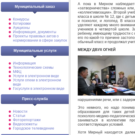
А пока в Мирном наблюдает
Муниципальный заказ
«затворничества» сложных или,
«коллективизации». Второй уче
класса в школе № 12, где с деть
Конкурсы
и психолог, и логопед. В клас
Котировки
уделяют каждому много внимания
Аукционы
учеников в четвертой школе. З
Информация, документы
ребенку, имеющему трудности с 
Проекты правовых актов о
его по какой-то причине застоп
нормировании в сфере закупок
обычный класс и продолжал учит
МЕЖДУ ДВУХ ОГНЕЙ
Муниципальные услуги
Информация
Технологические схемы
МФЦ
Услуги в электронном виде
Услуги опеки в электронном
виде
Госуслуги в электронном виде
Пресс-служба
нарушениями речи, или с задерж
Это немного, но надо понимат
Новости
образования для таких детей
Статьи
психолого-медико-педагогичес
Фоторепортажи
заниматься в коллективе про
Видеосюжеты
соответствующих условий.
Городское телевидение
Хотя Мирный находится далек