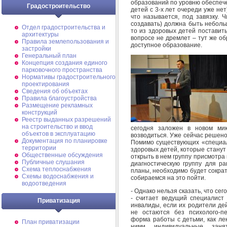
образований по уровню обеспече
Градостроительство
детей с 3-х лет очереди уже нет
что называется, под завязку. 
создавать) должна быть неболь
Отдел градостроительства и
то из здоровых детей поставить
архитектуры
вопросе не дремлет – тут же о
Правила землепользования и
доступное образование.
застройки
Генеральный план
Концепция создания единого
парковочного пространства
Нормативы градостроительного
проектирования
Сведения об объектах
Правила благоустройства
Размещение рекламных
конструкций
Реестр выданных разрешений
на строительство и ввод
сегодня заложен в новом ми
объектов в эксплуатацию
возводиться. Уже сейчас решено,
Документация по планировке
Помимо существующих «специаль
территории
здоровых детей, которые станут 
Общественные обсуждения
открыть в нем группу присмотра 
Публичные слушания
диагностическую группу для ра
Схема теплоснабжения
планы, необходимо будет сократ
Схемы водоснабжения и
собираемся на это пойти.
водоотведения
- Однако нельзя сказать, что се
- считает ведущий специалист
Приватизация
инвалиды, если их родители де
не остаются без психолого-пе
форма работы с детьми, как лек
План приватизации
ними индивидуальные заня