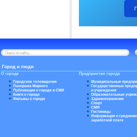
Город и люди
О городе
Предприятия города
Городское телевидение
Муниципальные предпри
Панорама Мирного
Государственные предп
Публикации о городе в СМИ
и учреждения
Книги о городе
Образовательные учреж
Фильмы о городе
Здравоохранение
Спорт
СМИ
Гостиницы
Информация о среднеме
заработной плате