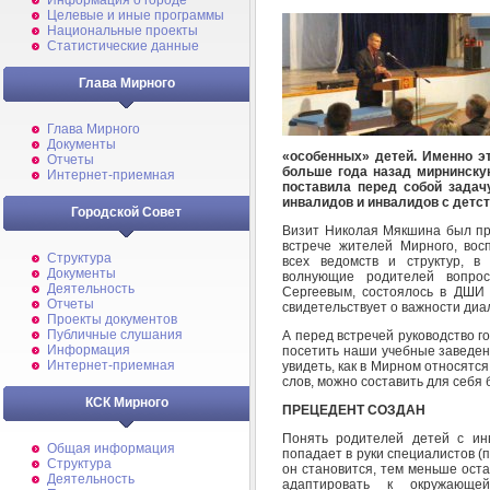
Информация о городе
Целевые и иные программы
Национальные проекты
Статистические данные
Глава Мирного
Глава Мирного
Документы
«особенных» детей. Именно э
Отчеты
больше года назад мирнинску
Интернет-приемная
поставила перед собой задач
инвалидов и инвалидов с детс
Городской Совет
Визит Николая Мякшина был пр
встрече жителей Мирного, вос
Структура
всех ведомств и структур, в
Документы
волнующие родителей вопро
Деятельность
Сергеевым, состоялось в ДШИ 
Отчеты
свидетельствует о важности диал
Проекты документов
Публичные слушания
А перед встречей руководство 
Информация
посетить наши учебные заведен
Интернет-приемная
увидеть, как в Мирном относятся
слов, можно составить для себя
КСК Мирного
ПРЕЦЕДЕНТ СОЗДАН
Понять родителей детей с ин
Общая информация
попадает в руки специалистов (п
Структура
он становится, тем меньше остае
Деятельность
адаптировать к окружающей