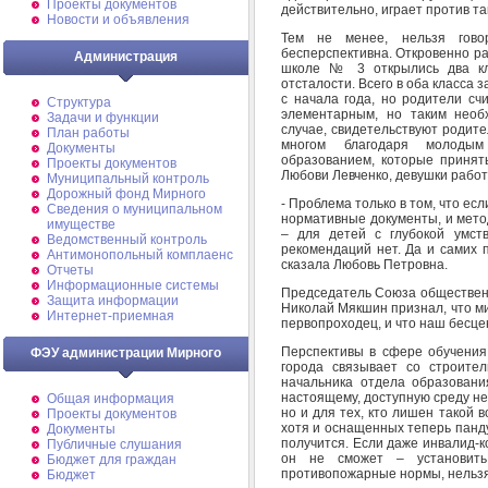
Проекты документов
действительно, играет против та
Новости и объявления
Тем не менее, нельзя гово
бесперспективна. Откровенно ра
Администрация
школе № 3 открылись два кл
отсталости. Всего в оба класса 
с начала года, но родители счи
Структура
элементарным, но таким необ
Задачи и функции
случае, свидетельствуют родите
План работы
многом благодаря молодым
Документы
образованием, которые приня
Проекты документов
Любови Левченко, девушки работ
Муниципальный контроль
Дорожный фонд Мирного
- Проблема только в том, что есл
Cведения о муниципальном
нормативные документы, и мето
имуществе
– для детей с глубокой умст
Ведомственный контроль
рекомендаций нет. Да и самих 
Антимонопольный комплаенс
сказала Любовь Петровна.
Отчеты
Информационные системы
Председатель Союза общественн
Защита информации
Николай Мякшин признал, что ми
Интернет-приемная
первопроходец, и что наш бесце
Перспективы в сфере обучения
ФЭУ администрации Мирного
города связывает со строите
начальника отдела образовани
настоящему, доступную среду не 
Общая информация
но и для тех, кто лишен такой 
Проекты документов
хотя и оснащенных теперь панду
Документы
получится. Если даже инвалид-к
Публичные слушания
он не сможет – установит
Бюджет для граждан
противопожарные нормы, нельзя
Бюджет