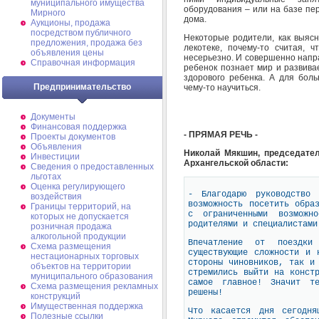
муниципального имущества
оборудования – или на базе пер
Мирного
дома.
Аукционы, продажа
посредством публичного
Некоторые родители, как выясн
предложения, продажа без
лекотеке, почему-то считая, 
объявления цены
несерьезно. И совершенно напра
Справочная информация
ребенок познает мир и развива
здорового ребенка. А для боль
Предпринимательство
чему-то научиться.
Документы
Финансовая поддержка
- ПРЯМАЯ РЕЧЬ -
Проекты документов
Объявления
Николай Мякшин, председате
Инвестиции
Архангельской области:
Сведения о предоставленных
льготах
Оценка регулирующего
- Благодарю руководство 
воздействия
возможность посетить обра
Границы территорий, на
с ограниченными возможн
которых не допускается
родителями и специалистами
розничная продажа
алкогольной продукции
Впечатление от поездки
Схема размещения
существующие сложности и 
нестационарных торговых
стороны чиновников, так и
объектов на территории
стремились выйти на конст
муниципального образования
самое главное! Значит т
Схема размещения рекламных
решены!
конструкций
Имущественная поддержка
Что касается дня сегодня
Полезные ссылки