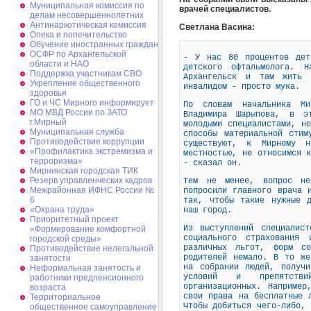
Муниципальная комиссия по
врачей специалистов.
делам несовершеннолетних
Антинаркотическая комиссия
Светлана Васина:
Опека и попечительство
Обучение иностранных граждан
ОСФР по Архангельской
- У нас 80 процентов дет
области и НАО
детского офтальмолога. 
Поддержка участникам СВО
Архангельск и там жить 
Укрепление общественного
инвалидом – просто мука.
здоровья
ГО и ЧС Мирного информирует
По словам начальника Ми
МО МВД России по ЗАТО
Владимира Шарыпова, в э
г.Мирный
молодыми специалистами, н
Муниципальная cлужба
способы материальной стим
Противодействие коррупции
существуют, к Мирному н
«Профилактика экстремизма и
местностью, не относимся 
терроризма»
- сказал он.
Мирнинская городская ТИК
Резерв управленческих кадров
Тем не менее, вопрос не
Межрайонная ИФНС России №
попросили главного врача 
6
так, чтобы такие нужные д
«Охрана труда»
наш город.
Приоритетный проект
Из выступлений специалист
«Формирование комфортной
социального страхования
городской среды»
различных льгот, форм со
Противодействие нелегальной
родителей немало. В то же
занятости
на собрании людей, получи
Неформальная занятость и
условий и препятстви
работники предпенсионного
организационных. Например
возраста
свои права на бесплатные 
Территориальное
Чтобы добиться чего-либо, 
общественное самоуправление