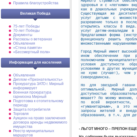
Мирного стремится обеспе
Правила благоустройства
здоровья и с «легкими» ви
как в дошкольных учрежден
Великая Победа
Существующая же десятиле
услуг детьми с множеств
разрешение только в посл
75-лет Победы
открылись классы 8 вида.
70-лет Победы
услуг детям-инвалидам в
Документы
Предлагаемая форма (инстр
Рассказы о ветеранах
функционалу решить проб
Объявления
множественными нарушениями
«Стена памяти»
Город Мирный имеет высокий
«Бессмертный полк»
ином обеспечении при р
полномочиям муниципалит
Информация для населения
условия доступности об
условиями в других муници
не хуже (лучше!), чем у
Объявления
Северодвинска.
Диплом «Признательность»
Прокуратура ЗАТО г. Мирный
Но для звездной гавани
информирует
оптимальной. Мирный д
Военная прокуратура
доступностью образовател
гарнизона Мирный
мешает? По моему мнению, 
Подготовка к отопительному
по всей вероятности, 
периоду
«гуманитарным», а это н
Защита потребителя
запросы жителей и внедр
Торговля
образования, в т.ч. для де
Аукцион на право заключения
договора аренды недвижимого
имущества
- ЛЬГОТ МНОГО – ПРЕПОН ЕЩЕ
Реестр муниципальных
маршрутов
На собрании были высказаны 