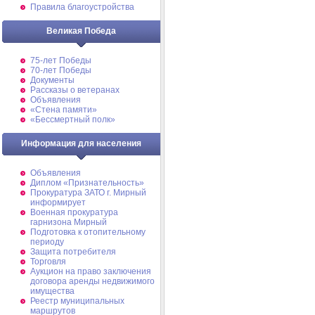
Правила благоустройства
Великая Победа
75-лет Победы
70-лет Победы
Документы
Рассказы о ветеранах
Объявления
«Стена памяти»
«Бессмертный полк»
Информация для населения
Объявления
Диплом «Признательность»
Прокуратура ЗАТО г. Мирный
информирует
Военная прокуратура
гарнизона Мирный
Подготовка к отопительному
периоду
Защита потребителя
Торговля
Аукцион на право заключения
договора аренды недвижимого
имущества
Реестр муниципальных
маршрутов