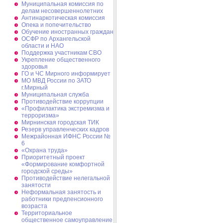
Муниципальная комиссия по
делам несовершеннолетних
Антинаркотическая комиссия
Опека и попечительство
Обучение иностранных граждан
ОСФР по Архангельской
области и НАО
Поддержка участникам СВО
Укрепление общественного
здоровья
ГО и ЧС Мирного информирует
МО МВД России по ЗАТО
г.Мирный
Муниципальная cлужба
Противодействие коррупции
«Профилактика экстремизма и
терроризма»
Мирнинская городская ТИК
Резерв управленческих кадров
Межрайонная ИФНС России №
6
«Охрана труда»
Приоритетный проект
«Формирование комфортной
городской среды»
Противодействие нелегальной
занятости
Неформальная занятость и
работники предпенсионного
возраста
Территориальное
общественное самоуправление