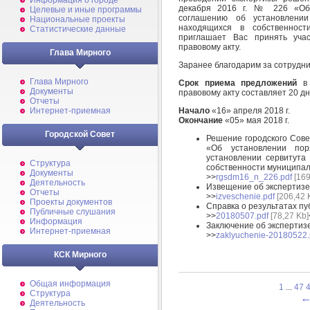
Информация о городе
декабря 2016 г. № 226 «Об
Целевые и иные программы
соглашению об установлении
Национальные проекты
находящихся в собственнос
Статистические данные
приглашает Вас принять учас
правовому акту.
Глава Мирного
Заранее благодарим за сотрудни
Глава Мирного
Срок приема предложений
в 
Документы
правовому акту составляет 20 дн
Отчеты
Интернет-приемная
Начало
«16» апреля 2018 г.
Окончание
«05» мая 2018 г.
Городской Совет
Решение городского Сове
«Об установлении по
установлении сервитута
Структура
собственности муниципа
Документы
>>
rgsdm16_n_226.pdf
[169
Деятельность
Извещение об экспертизе
Отчеты
>>
izveschenie.pdf
[206,42 
Проекты документов
Справка о результатах пу
Публичные слушания
>>
20180507.pdf
[78,27 Kb]
Информация
Заключение об экспертизе
Интернет-приемная
>>
zaklyuchenie-20180522.
КСК Мирного
Общая информация
1
...
47
Структура
Деятельность