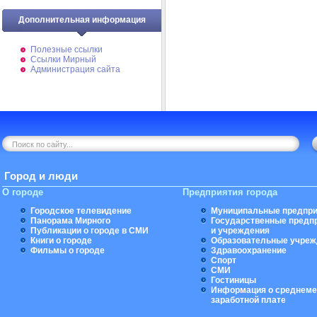
Дополнительная информация
Полезные ссылки
Ссылки Мирный
Администрация сайта
Город и люди
О городе
Предприятия города
Городское телевидение
Муниципальные предпри
Панорама Мирного
Государственные предп
Публикации о городе в СМИ
и учреждения
Книги о городе
Образовательные учреж
Фильмы о городе
Здравоохранение
Спорт
СМИ
Гостиницы
Информация о среднеме
заработной плате