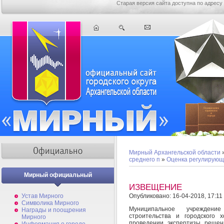
Старая версия сайта доступна по адресу
Мирный Архангельской области
среднего п
»
Оценка регулирующ
Мирный официальный
ИЗВЕЩЕНИЕ
Устав Мирного
Опубликовано: 16-04-2018, 17:11
Символика Мирного
Муниципальное учреждение
Награды и поощрения
строительства и городского 
Мирного
проведении экспертизы решен