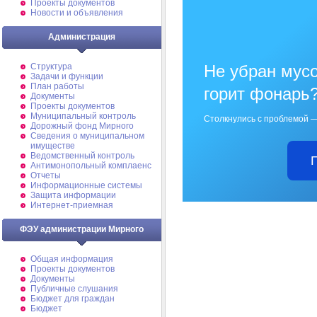
Проекты документов
Новости и объявления
Администрация
Не убран мусо
Структура
Задачи и функции
План работы
горит фонарь
Документы
Проекты документов
Муниципальный контроль
Столкнулись с проблемой —
Дорожный фонд Мирного
Cведения о муниципальном
имуществе
Ведомственный контроль
Антимонопольный комплаенс
Отчеты
Информационные системы
Защита информации
Интернет-приемная
ФЭУ администрации Мирного
Общая информация
Проекты документов
Документы
Публичные слушания
Бюджет для граждан
Бюджет