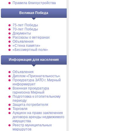
Правила благоустройства
Великая Победа
75-лет Победы
70-лет Победы
Документы
Рассказы о ветеранах
Объявления
«Стена памяти»
«Бессмертный полк»
Информация для населения
Объявления
Диплом «Признательность»
Прокуратура ЗАТО г. Мирный
информирует
Военная прокуратура
гарнизона Мирный
Подготовка к отопительному
периоду
Защита потребителя
Торговля
Аукцион на право заключения
договора аренды недвижимого
имущества
Реестр муниципальных
маршрутов