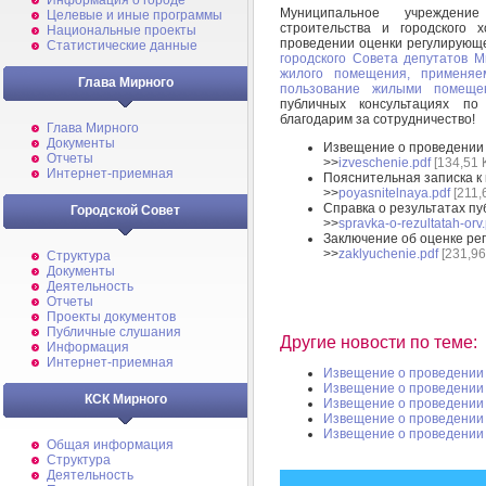
Информация о городе
Муниципальное учреждение
Целевые и иные программы
строительства и городского 
Национальные проекты
проведении оценки регулирующе
Статистические данные
городского Совета депутатов 
жилого помещения, применя
Глава Мирного
пользование жилыми помеще
публичных консультациях по
благодарим за сотрудничество!
Глава Мирного
Документы
Извещение о проведении 
Отчеты
>>
izveschenie.pdf
[134,51 
Интернет-приемная
Пояснительная записка к
>>
poyasnitelnaya.pdf
[211,
Справка о результатах пу
Городской Совет
>>
spravka-o-rezultatah-orv.
Заключение об оценке ре
>>
zaklyuchenie.pdf
[231,96
Структура
Документы
Деятельность
Отчеты
Проекты документов
Публичные слушания
Другие новости по теме:
Информация
Интернет-приемная
Извещение о проведении 
Извещение о проведении 
КСК Мирного
Извещение о проведении 
Извещение о проведении 
Извещение о проведении 
Общая информация
Структура
Деятельность