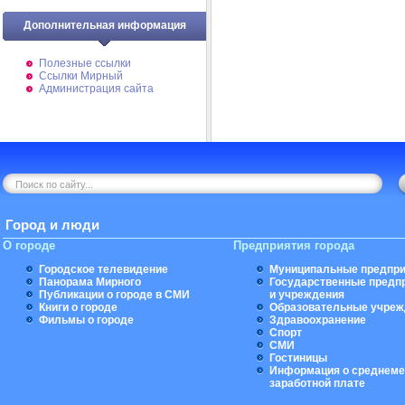
Дополнительная информация
Полезные ссылки
Ссылки Мирный
Администрация сайта
Город и люди
О городе
Предприятия города
Городское телевидение
Муниципальные предпри
Панорама Мирного
Государственные предп
Публикации о городе в СМИ
и учреждения
Книги о городе
Образовательные учреж
Фильмы о городе
Здравоохранение
Спорт
СМИ
Гостиницы
Информация о среднеме
заработной плате