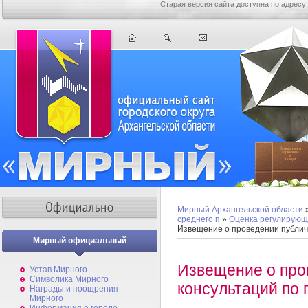
Старая версия сайта доступна по адресу
Мирный Архангельской области
среднего п
»
Оценка регулирующ
Извещение о проведении публичн
Мирный официальный
Извещение о про
Устав Мирного
Символика Мирного
консультаций по 
Награды и поощрения
Мирного