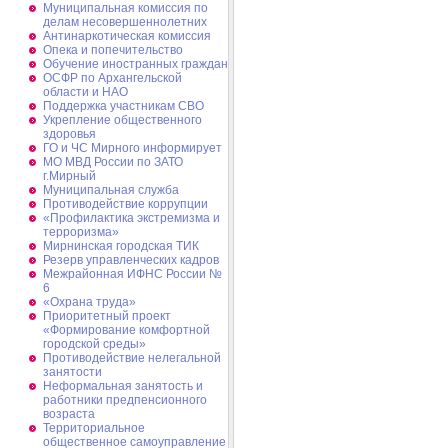
Муниципальная комиссия по
делам несовершеннолетних
Антинаркотическая комиссия
Опека и попечительство
Обучение иностранных граждан
ОСФР по Архангельской
области и НАО
Поддержка участникам СВО
Укрепление общественного
здоровья
ГО и ЧС Мирного информирует
МО МВД России по ЗАТО
г.Мирный
Муниципальная cлужба
Противодействие коррупции
«Профилактика экстремизма и
терроризма»
Мирнинская городская ТИК
Резерв управленческих кадров
Межрайонная ИФНС России №
6
«Охрана труда»
Приоритетный проект
«Формирование комфортной
городской среды»
Противодействие нелегальной
занятости
Неформальная занятость и
работники предпенсионного
возраста
Территориальное
общественное самоуправление