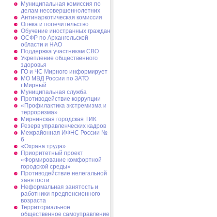
Муниципальная комиссия по
делам несовершеннолетних
Антинаркотическая комиссия
Опека и попечительство
Обучение иностранных граждан
ОСФР по Архангельской
области и НАО
Поддержка участникам СВО
Укрепление общественного
здоровья
ГО и ЧС Мирного информирует
МО МВД России по ЗАТО
г.Мирный
Муниципальная cлужба
Противодействие коррупции
«Профилактика экстремизма и
терроризма»
Мирнинская городская ТИК
Резерв управленческих кадров
Межрайонная ИФНС России №
6
«Охрана труда»
Приоритетный проект
«Формирование комфортной
городской среды»
Противодействие нелегальной
занятости
Неформальная занятость и
работники предпенсионного
возраста
Территориальное
общественное самоуправление