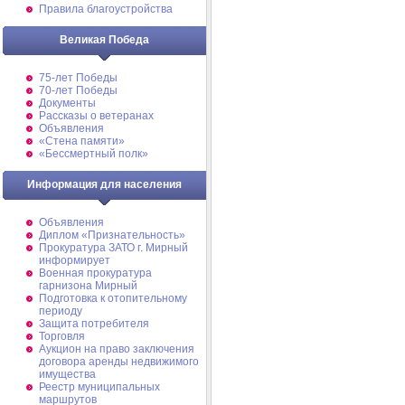
Правила благоустройства
Великая Победа
75-лет Победы
70-лет Победы
Документы
Рассказы о ветеранах
Объявления
«Стена памяти»
«Бессмертный полк»
Информация для населения
Объявления
Диплом «Признательность»
Прокуратура ЗАТО г. Мирный
информирует
Военная прокуратура
гарнизона Мирный
Подготовка к отопительному
периоду
Защита потребителя
Торговля
Аукцион на право заключения
договора аренды недвижимого
имущества
Реестр муниципальных
маршрутов