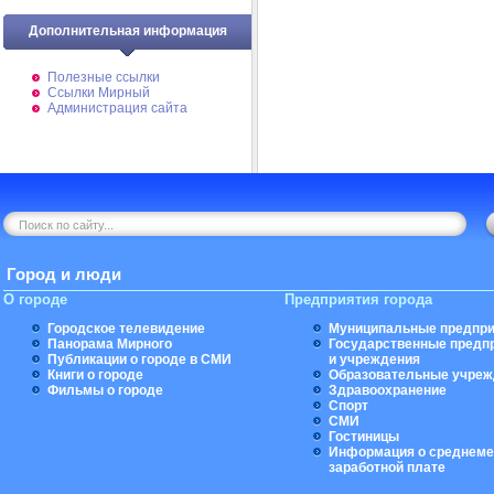
Дополнительная информация
Полезные ссылки
Ссылки Мирный
Администрация сайта
Город и люди
О городе
Предприятия города
Городское телевидение
Муниципальные предпри
Панорама Мирного
Государственные предп
Публикации о городе в СМИ
и учреждения
Книги о городе
Образовательные учреж
Фильмы о городе
Здравоохранение
Спорт
СМИ
Гостиницы
Информация о среднеме
заработной плате