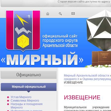
Старая версия сайта доступна по адресу
Мирный Архангельской области
среднего п
»
Оценка регулирующ
ИЗВЕЩЕНИЕ
Мирный официальный
ИЗВЕЩЕНИЕ
Устав Мирного
Символика Мирного
Награды и поощрения
Муниципальное учреждение
Мирного
строительства извещает о пров