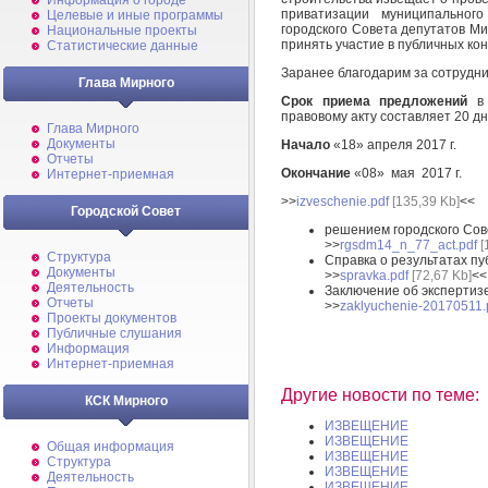
Информация о городе
приватизации муниципальног
Целевые и иные программы
городского Совета депутатов Ми
Национальные проекты
принять участие в публичных кон
Статистические данные
Заранее благодарим за сотрудни
Глава Мирного
Срок приема предложений
в 
правовому акту составляет 20 дн
Глава Мирного
Документы
Начало
«18» апреля 2017 г.
Отчеты
Окончание
«08» мая 2017 г.
Интернет-приемная
>>
izveschenie.pdf
[135,39 Kb]
<<
Городской Совет
решением городского Сове
>>
rgsdm14_n_77_act.pdf
[
Структура
Справка о результатах пу
Документы
>>
spravka.pdf
[72,67 Kb]
<<
Деятельность
Заключение об экспертизе
Отчеты
>>
zaklyuchenie-20170511.
Проекты документов
Публичные слушания
Информация
Интернет-приемная
Другие новости по теме:
КСК Мирного
ИЗВЕЩЕНИЕ
ИЗВЕЩЕНИЕ
Общая информация
ИЗВЕЩЕНИЕ
Структура
ИЗВЕЩЕНИЕ
Деятельность
ИЗВЕЩЕНИЕ