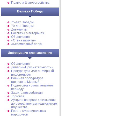
Правила благоустройства
Великая Победа
75-лет Победы
70-лет Победы
Документы
Рассказы о ветеранах
Объявления
«Стена памяти»
«Бессмертный полк»
Информация для населения
Объявления
Диплом «Признательность»
Прокуратура ЗАТО г. Мирный
информирует
Военная прокуратура
гарнизона Мирный
Подготовка к отопительному
периоду
Защита потребителя
Торговля
Аукцион на право заключения
договора аренды недвижимого
имущества
Реестр муниципальных
маршрутов