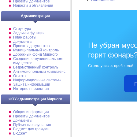
Проекты документов
Новости и объявления
Администрация
Структура
Задачи и функции
План работы
Документы
Не убран мусо
Проекты документов
Муниципальный контроль
горит фонарь
Дорожный фонд Мирного
Cведения о муниципальном
имуществе
Столкнулись с проблемой —
Ведомственный контроль
Антимонопольный комплаенс
Отчеты
Информационные системы
Защита информации
Интернет-приемная
ФЭУ администрации Мирного
Общая информация
Проекты документов
Документы
Публичные слушания
Бюджет для граждан
Бюджет