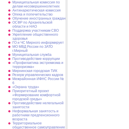
Муниципальная комиссия по
делам несовершеннолетних
Антинаркотическая комиссия
Опека и попечительство
Обучение иностранных граждан
ОСФР по Архангельской
области и НАО
Поддержка участникам СВО
Укрепление общественного
здоровья
ГО и ЧС Мирного информирует
МО МВД России по ЗАТО
г.Мирный
Муниципальная cлужба
Противодействие коррупции
«Профилактика экстремизма и
терроризма»
Мирнинская городская ТИК
Резерв управленческих кадров
Межрайонная ИФНС России №
6
«Охрана труда»
Приоритетный проект
«Формирование комфортной
городской среды»
Противодействие нелегальной
занятости
Неформальная занятость и
работники предпенсионного
возраста
Территориальное
общественное самоуправление