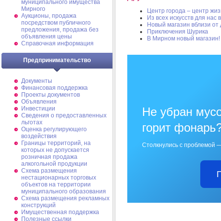
муниципального имущества
Мирного
Центр города – центр жи
Аукционы, продажа
Из всех искусств для на
посредством публичного
Новый магазин вблизи от
предложения, продажа без
Приключения Шурика
объявления цены
В Мирном новый магазин!
Справочная информация
Предпринимательство
Документы
Финансовая поддержка
Проекты документов
Объявления
Не убран мусо
Инвестиции
Сведения о предоставленных
льготах
горит фонарь
Оценка регулирующего
воздействия
Границы территорий, на
Столкнулись с проблемой —
которых не допускается
розничная продажа
алкогольной продукции
Схема размещения
нестационарных торговых
объектов на территории
муниципального образования
Схема размещения рекламных
конструкций
Имущественная поддержка
Полезные ссылки