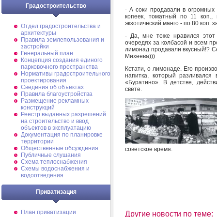
Градостроительство
- А соки продавали в огромных
копеек, томатный по 11 коп., 
экзотический манго - по 80 коп. 
Отдел градостроительства и
архитектуры
- Да, мне тоже нравился этот
Правила землепользования и
очередях за колбасой и всем пр
застройки
лимонад продавали вкусный!? Се
Генеральный план
Михеева)))
Концепция создания единого
парковочного пространства
Кстати, о лимонаде. Его произв
Нормативы градостроительного
напитка, который разливался
проектирования
«Буратино». В детстве, действ
Сведения об объектах
свете.
Правила благоустройства
Размещение рекламных
конструкций
Реестр выданных разрешений
на строительство и ввод
объектов в эксплуатацию
Документация по планировке
территории
Общественные обсуждения
советское время.
Публичные слушания
Схема теплоснабжения
Схемы водоснабжения и
водоотведения
Приватизация
План приватизации
Другие новости по теме: