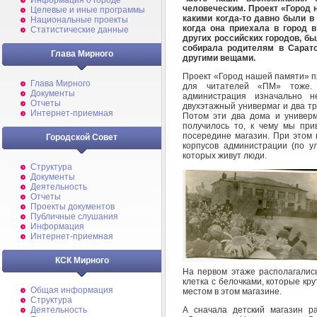
Информация о городе
человеческим. Проект «Город 
Целевые и иные программы
какими когда-то давно были в
Национальные проекты
когда она приехала в город в
Статистические данные
других российских городов, б
собирала родителям в Сарато
Глава Мирного
другими вещами.
Проект «Город нашей памяти» п
Глава Мирного
для читателей «ПМ» тоже. 
Документы
администрация изначально 
Отчеты
двухэтажный универмаг и два т
Интернет-приемная
Потом эти два дома и универм
получилось то, к чему мы пр
посередине магазин. При этом 
Городской Совет
корпусов администрации (по у
которых живут люди.
Структура
Документы
Деятельность
Отчеты
Проекты документов
Публичные слушания
Информация
Интернет-приемная
КСК Мирного
На первом этаже располагались
клетка с белочками, которые кр
Общая информация
местом в этом магазине.
Структура
А сначала детский магазин р
Деятельность