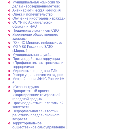
Муниципальная комиссия по
делам несовершеннолетних
Антинаркотическая комиссия
Опека и попечительство
Обучение иностранных граждан
ОСФР по Архангельской
области и НАО
Поддержка участникам СВО
Укрепление общественного
здоровья
ГО и ЧС Мирного информирует
МО МВД России по ЗАТО
г.Мирный
Муниципальная cлужба
Противодействие коррупции
«Профилактика экстремизма и
терроризма»
Мирнинская городская ТИК
Резерв управленческих кадров
Межрайонная ИФНС России №
6
«Охрана труда»
Приоритетный проект
«Формирование комфортной
городской среды»
Противодействие нелегальной
занятости
Неформальная занятость и
работники предпенсионного
возраста
Территориальное
общественное самоуправление