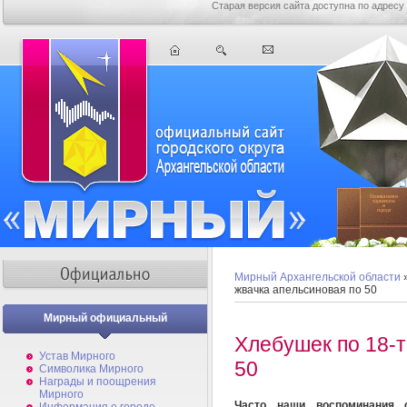
Старая версия сайта доступна по адресу
Мирный Архангельской области
жвачка апельсиновая по 50
Мирный официальный
Хлебушек по 18-т
Устав Мирного
50
Символика Мирного
Награды и поощрения
Мирного
Часто наши воспоминания 