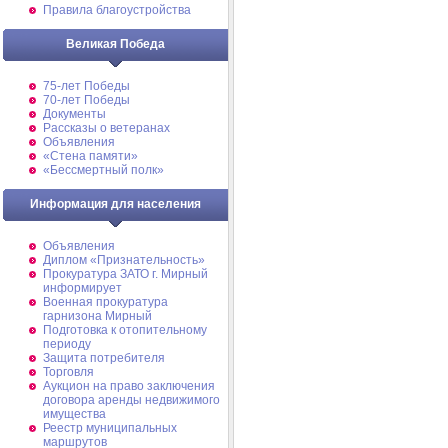
Правила благоустройства
Великая Победа
75-лет Победы
70-лет Победы
Документы
Рассказы о ветеранах
Объявления
«Стена памяти»
«Бессмертный полк»
Информация для населения
Объявления
Диплом «Признательность»
Прокуратура ЗАТО г. Мирный
информирует
Военная прокуратура
гарнизона Мирный
Подготовка к отопительному
периоду
Защита потребителя
Торговля
Аукцион на право заключения
договора аренды недвижимого
имущества
Реестр муниципальных
маршрутов