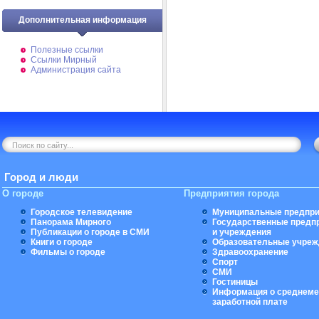
Дополнительная информация
Полезные ссылки
Ссылки Мирный
Администрация сайта
Город и люди
О городе
Предприятия города
Городское телевидение
Муниципальные предпри
Панорама Мирного
Государственные предп
Публикации о городе в СМИ
и учреждения
Книги о городе
Образовательные учреж
Фильмы о городе
Здравоохранение
Спорт
СМИ
Гостиницы
Информация о среднеме
заработной плате