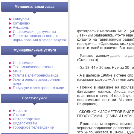
Муниципальный заказ
Конкурсы
Котировки
Аукционы
фотография магазина № 21 («О
Информация, документы
Лёзиным (наверняка, кто-то еще
Проекты правовых актов о
когда-то на гарнизонном радио
нормировании в сфере закупок
города» на «Одноклассниках.ру
посетителей странички. Вот, на
Муниципальные услуги
- Раньше, давным-давно... в да
(Смирнова))
Информация
Технологические схемы
- За 18, 44 и 26 коп. Ну и за 30 
МФЦ
- А в далёкие 1960-е в стене сп
Услуги в электронном виде
насыпали картошку. А зимой зач
Услуги опеки в электронном
виде
- Помню в магазине на прилав
Госуслуги в электронном виде
фигурками ёжиков. Иногда пр
пластинок в пачке. И кофейную, 
Пресс-служба
ооогромными ногтями. Мы все 
Ракущинец)
Новости
- СКОЛЬКО КИЛОМЕТРОВ ВЫСТО
Статьи
ПРОДУКТАМИ... (САША И НАТАШ
Фоторепортажи
Видеосюжеты
- Ежиков из маргарина помню,
Городское телевидение
черносмородиновое развесное и
это было, кажется, в 18-ом… (Ди