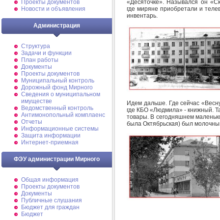
«Десяточке». Назывался он «Ск
Проекты документов
где миряне приобретали и теле
Новости и объявления
инвентарь.
Администрация
Структура
Задачи и функции
План работы
Документы
Проекты документов
Муниципальный контроль
Дорожный фонд Мирного
Cведения о муниципальном
имуществе
Идем дальше. Где сейчас «Весн
Ведомственный контроль
где КБО «Людмила» - книжный. Т
Антимонопольный комплаенс
товары. В сегодняшнем маленько
Отчеты
была Октябрьская) был молочный
Информационные системы
Защита информации
Интернет-приемная
ФЭУ администрации Мирного
Общая информация
Проекты документов
Документы
Публичные слушания
Бюджет для граждан
Бюджет