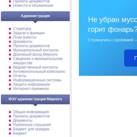
Проекты документов
Новости и объявления
Администрация
Не убран мусо
горит фонарь
Структура
Задачи и функции
План работы
Столкнулись с проблемой —
Документы
Проекты документов
Муниципальный контроль
Дорожный фонд Мирного
Cведения о муниципальном
имуществе
Ведомственный контроль
Антимонопольный комплаенс
Отчеты
Информационные системы
Защита информации
Интернет-приемная
ФЭУ администрации Мирного
Общая информация
Проекты документов
Документы
Публичные слушания
Бюджет для граждан
Бюджет