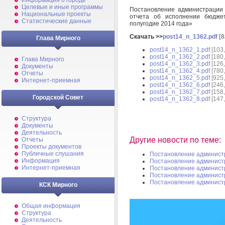
Информация о городе
Целевые и иные программы
Постановление администрации
Национальные проекты
отчета об исполнении бюдже
Статистические данные
полугодие 2014 года»
Скачать >>
post14_n_1362.pdf
[8
Глава Мирного
post14_n_1362_1.pdf
[103,
post14_n_1362_2.pdf
[180,
Глава Мирного
post14_n_1362_3.pdf
[126,
Документы
post14_n_1362_4.pdf
[780,
Отчеты
post14_n_1362_5.pdf
[925,
Интернет-приемная
post14_n_1362_6.pdf
[246,
post14_n_1362_7.pdf
[158,
Городской Совет
post14_n_1362_8.pdf
[147,
Структура
Документы
Деятельность
Другие новости по теме:
Отчеты
Проекты документов
Публичные слушания
Постановление админист
Информация
Постановление админист
Интернет-приемная
Постановление админист
Постановление админист
Постановление админист
КСК Мирного
Общая информация
Структура
Деятельность