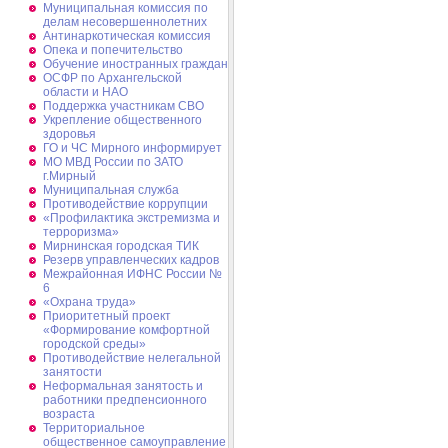
Муниципальная комиссия по
делам несовершеннолетних
Антинаркотическая комиссия
Опека и попечительство
Обучение иностранных граждан
ОСФР по Архангельской
области и НАО
Поддержка участникам СВО
Укрепление общественного
здоровья
ГО и ЧС Мирного информирует
МО МВД России по ЗАТО
г.Мирный
Муниципальная cлужба
Противодействие коррупции
«Профилактика экстремизма и
терроризма»
Мирнинская городская ТИК
Резерв управленческих кадров
Межрайонная ИФНС России №
6
«Охрана труда»
Приоритетный проект
«Формирование комфортной
городской среды»
Противодействие нелегальной
занятости
Неформальная занятость и
работники предпенсионного
возраста
Территориальное
общественное самоуправление