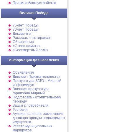
Правила благоустройства
Великая Победа
75-лет Победы
70-лет Победы
Документы
Рассказы о ветеранах
Объявления
«Стена памяти»
«Бессмертный полк»
Информация для населения
Объявления
Диплом «Признательность»
Прокуратура ЗАТО г. Мирный
информирует
Военная прокуратура
гарнизона Мирный
Подготовка к отопительному
периоду
Защита потребителя
Торговля
Аукцион на право заключения
договора аренды недвижимого
имущества
Реестр муниципальных
маршрутов