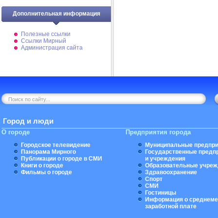
Дополнительная информация
Полезные ссылки
Ссылки Мирный
Администрация сайта
Город и люди
О городе
Предприятия города
Городское телевидение
Муниципальные предпри
Панорама Мирного
Государственные предп
Публикации о городе в СМИ
и учреждения
Книги о городе
Образовательные учреж
Фильмы о городе
Здравоохранение
Спорт
СМИ
Гостиницы
Информация о среднеме
заработной плате