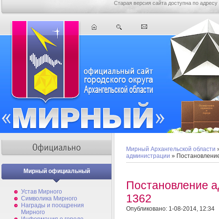
Старая версия сайта доступна по адресу
Мирный Архангельской области
администрации
» Постановлени
Мирный официальный
Постановление 
Устав Мирного
1362
Символика Мирного
Награды и поощрения
Опубликовано: 1-08-2014, 12:34
Мирного