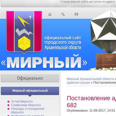
Старая версия сайта доступна по адресу
Мирный Архангельской области
администрации
» Постановлени
Мирный официальный
Постановление 
Устав Мирного
682
Символика Мирного
Награды и поощрения
Опубликовано: 11-08-2017, 14:51
Мирного