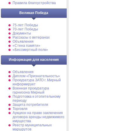
Правила благоустройства
Великая Победа
75-лет Победы
70-лет Победы
Документы
Рассказы о ветеранах
Объявления
«Стена памяти»
«Бессмертный полк»
Информация для населения
Объявления
Диплом «Признательность»
Прокуратура ЗАТО г. Мирный
информирует
Военная прокуратура
гарнизона Мирный
Подготовка к отопительному
периоду
Защита потребителя
Торговля
Аукцион на право заключения
договора аренды недвижимого
имущества
Реестр муниципальных
маршрутов