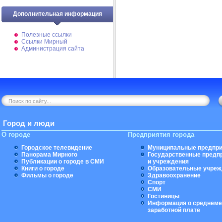
Дополнительная информация
Полезные ссылки
Ссылки Мирный
Администрация сайта
Город и люди
О городе
Предприятия города
Городское телевидение
Муниципальные предпри
Панорама Мирного
Государственные предп
Публикации о городе в СМИ
и учреждения
Книги о городе
Образовательные учреж
Фильмы о городе
Здравоохранение
Спорт
СМИ
Гостиницы
Информация о среднеме
заработной плате