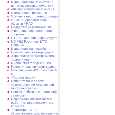
Муниципальная комиссия по
делам несовершеннолетних
Антинаркотическая комиссия
Опека и попечительство
Обучение иностранных граждан
ОСФР по Архангельской
области и НАО
Поддержка участникам СВО
Укрепление общественного
здоровья
ГО и ЧС Мирного информирует
МО МВД России по ЗАТО
г.Мирный
Муниципальная cлужба
Противодействие коррупции
«Профилактика экстремизма и
терроризма»
Мирнинская городская ТИК
Резерв управленческих кадров
Межрайонная ИФНС России №
6
«Охрана труда»
Приоритетный проект
«Формирование комфортной
городской среды»
Противодействие нелегальной
занятости
Неформальная занятость и
работники предпенсионного
возраста
Территориальное
общественное самоуправление