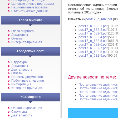
Информация о городе
Целевые и иные программы
Постановление администрации
Национальные проекты
отчета об исполнении бюдже
Статистические данные
полугодие 2017 года»
Скачать >>
post17_n_682.pdf
[83
Глава Мирного
post17_n_682-1.pdf
[103,6
post17_n_682-2.pdf
[107,8
Глава Мирного
post17_n_682-3.pdf
[125,9
Документы
post17_n_682-4.pdf
[561,2
Отчеты
post17_n_682-5.pdf
[661,2
Интернет-приемная
post17_n_682-6.pdf
[261,4
post17_n_682-7.pdf
[105,0
Городской Совет
post17_n_682-8.pdf
[109,0
post17_n_682-9.pdf
[95,59
Структура
Документы
Деятельность
Отчеты
Другие новости по теме:
Проекты документов
Публичные слушания
Информация
Постановление админист
Интернет-приемная
Постановление админист
Постановление админист
Постановление админист
КСК Мирного
Постановление админист
Общая информация
Структура
Деятельность