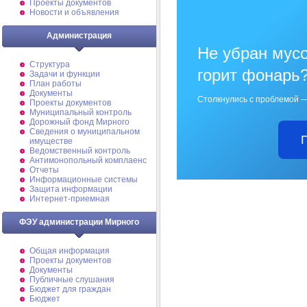
Проекты документов
Новости и объявления
Администрация
Не убран мусо
Структура
горит фонарь
Задачи и функции
План работы
Документы
Столкнулись с проблемой —
Проекты документов
Муниципальный контроль
Дорожный фонд Мирного
Cведения о муниципальном
имуществе
Ведомственный контроль
Антимонопольный комплаенс
Отчеты
Информационные системы
Защита информации
Интернет-приемная
ФЭУ администрации Мирного
Общая информация
Проекты документов
Документы
Публичные слушания
Бюджет для граждан
Бюджет