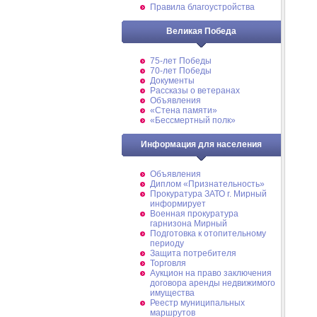
Правила благоустройства
Великая Победа
75-лет Победы
70-лет Победы
Документы
Рассказы о ветеранах
Объявления
«Стена памяти»
«Бессмертный полк»
Информация для населения
Объявления
Диплом «Признательность»
Прокуратура ЗАТО г. Мирный
информирует
Военная прокуратура
гарнизона Мирный
Подготовка к отопительному
периоду
Защита потребителя
Торговля
Аукцион на право заключения
договора аренды недвижимого
имущества
Реестр муниципальных
маршрутов