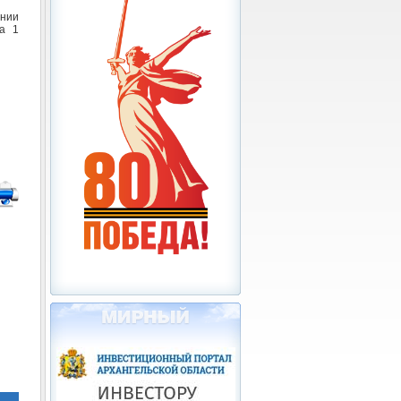
ении
а 1