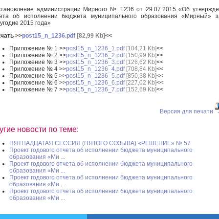
тановление администрации Мирного № 1236 от 29.07.2015 «Об утвержд
чета об исполнении бюджета муниципального образования «Мирный» з
угодие 2015 года»
чать >>
post15_n_1236.pdf
[82,99 Kb]
<<
Приложение № 1 >>
post15_n_1236_1.pdf
[104,21 Kb]
<<
Приложение № 2 >>
post15_n_1236_2.pdf
[150,99 Kb]
<<
Приложение № 3 >>
post15_n_1236_3.pdf
[126,62 Kb]
<<
Приложение № 4 >>
post15_n_1236_4.pdf
[708,84 Kb]
<<
Приложение № 5 >>
post15_n_1236_5.pdf
[850,38 Kb]
<<
Приложение № 6 >>
post15_n_1236_6.pdf
[227,02 Kb]
<<
Приложение № 7 >>
post15_n_1236_7.pdf
[152,69 Kb]
<<
Версия для печати
угие новости по теме:
ПЯТНАДЦАТАЯ СЕССИЯ (ПЯТОГО СОЗЫВА) «РЕШЕНИЕ» № 57
Проект годового отчета об исполнении бюджета муниципального
образования «Ми ...
Проект годового отчета об исполнении бюджета муниципального
образования «Ми ...
Проект годового отчета об исполнении бюджета муниципального
образования «Ми ...
Проект годового отчета об исполнении бюджета муниципального
образования «Ми ...