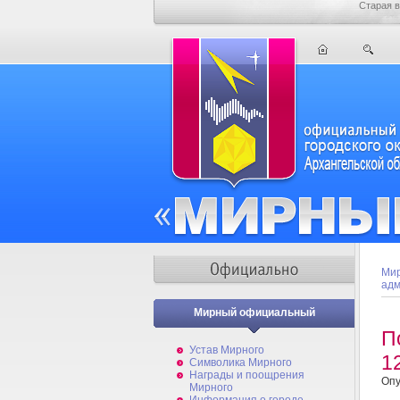
Старая в
Мир
адм
Мирный официальный
П
Устав Мирного
1
Символика Мирного
Награды и поощрения
Опу
Мирного