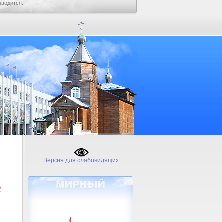
зводится.
Версия для слабовидящих
№