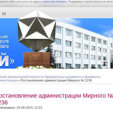
ерсия сайта доступна по адресу
www.old.mirniy.ru
. Поддержка старой версии не прои
ный Архангельской области
»
Официальные документы
»
Документы
инистрации
» Постановление администрации Мирного № 1236
остановление администрации Мирного 
236
бликовано: 25-08-2015, 12:23