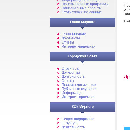
Информация о городе
Целевые и иные программы
Пос
Национальные проекты
от
Статистические данные
пол
Ска
Глава Мирного
Глава Мирного
Документы
Отчеты
Интернет-приемная
Городской Совет
Структура
Документы
Др
Деятельность
Отчеты
Проекты документов
Публичные слушания
Информация
Интернет-приемная
КСК Мирного
Общая информация
Структура
Деятельность