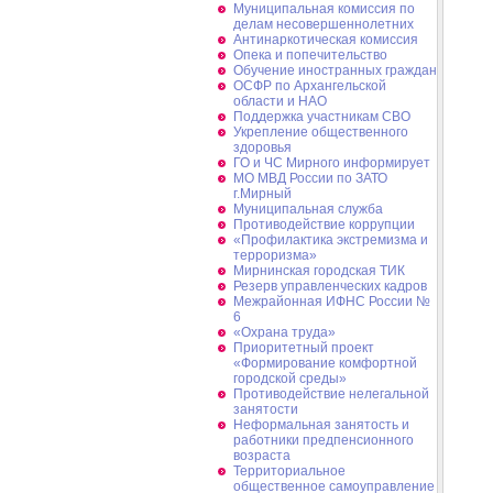
Муниципальная комиссия по
делам несовершеннолетних
Антинаркотическая комиссия
Опека и попечительство
Обучение иностранных граждан
ОСФР по Архангельской
области и НАО
Поддержка участникам СВО
Укрепление общественного
здоровья
ГО и ЧС Мирного информирует
МО МВД России по ЗАТО
г.Мирный
Муниципальная cлужба
Противодействие коррупции
«Профилактика экстремизма и
терроризма»
Мирнинская городская ТИК
Резерв управленческих кадров
Межрайонная ИФНС России №
6
«Охрана труда»
Приоритетный проект
«Формирование комфортной
городской среды»
Противодействие нелегальной
занятости
Неформальная занятость и
работники предпенсионного
возраста
Территориальное
общественное самоуправление