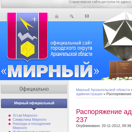
Старая версия сайта доступна по адресу
Мирный Архангельской области
администрации
» Распоряжение
Мирный официальный
Распоряжение а
Устав Мирного
237
Символика Мирного
Награды и поощрения
Опубликовано: 20-11-2012, 09:38
Мирного