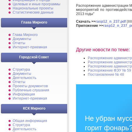
Информация о городе
Целевые и иные программы
Распоряжение администрации Ми
Национальные проекты
мероприятий по противодейств
Статистические данные
2013 годы"
Скачать >>
rasp12_n_237.pdf
[88
Глава Мирного
Приложение >>
rasp12_n_237_pri
Глава Мирного
Документы
Отчеты
Интернет-приемная
Другие новости по теме:
Городской Совет
Распоряжение администр
Распоряжение админист
Распоряжение администр
Структура
Распоряжение ФЭУ № 59
Документы
Постановление № 48
Деятельность
Отчеты
Проекты документов
Публичные слушания
Информация
Интернет-приемная
КСК Мирного
Не убран мусо
Общая информация
Структура
горит фонарь
Деятельность