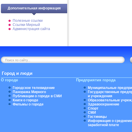
Дополнительная информация
Полезные ссылки
Ссылки Мирный
Администрация сайта
Город и люди
О городе
Предприятия города
Городское телевидение
Муниципальные предпри
Панорама Мирного
Государственные предп
Публикации о городе в СМИ
и учреждения
Книги о городе
Образовательные учреж
Фильмы о городе
Здравоохранение
Спорт
СМИ
Гостиницы
Информация о среднеме
заработной плате