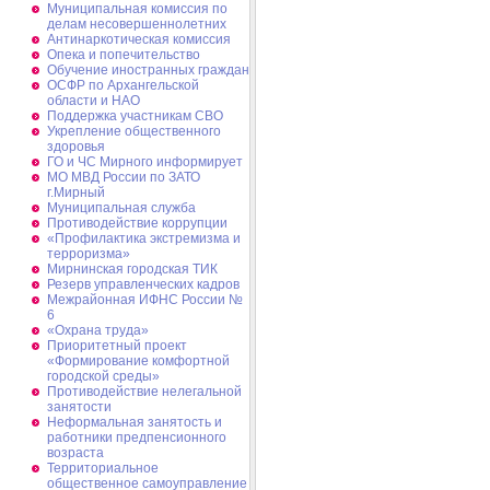
Муниципальная комиссия по
делам несовершеннолетних
Антинаркотическая комиссия
Опека и попечительство
Обучение иностранных граждан
ОСФР по Архангельской
области и НАО
Поддержка участникам СВО
Укрепление общественного
здоровья
ГО и ЧС Мирного информирует
МО МВД России по ЗАТО
г.Мирный
Муниципальная cлужба
Противодействие коррупции
«Профилактика экстремизма и
терроризма»
Мирнинская городская ТИК
Резерв управленческих кадров
Межрайонная ИФНС России №
6
«Охрана труда»
Приоритетный проект
«Формирование комфортной
городской среды»
Противодействие нелегальной
занятости
Неформальная занятость и
работники предпенсионного
возраста
Территориальное
общественное самоуправление