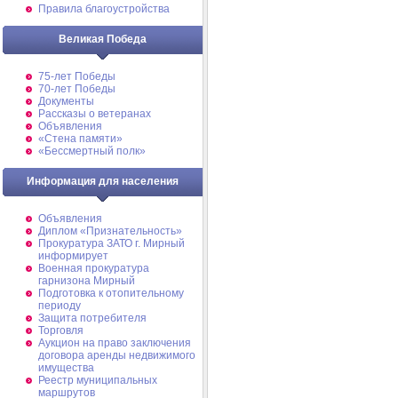
Правила благоустройства
Великая Победа
75-лет Победы
70-лет Победы
Документы
Рассказы о ветеранах
Объявления
«Стена памяти»
«Бессмертный полк»
Информация для населения
Объявления
Диплом «Признательность»
Прокуратура ЗАТО г. Мирный
информирует
Военная прокуратура
гарнизона Мирный
Подготовка к отопительному
периоду
Защита потребителя
Торговля
Аукцион на право заключения
договора аренды недвижимого
имущества
Реестр муниципальных
маршрутов