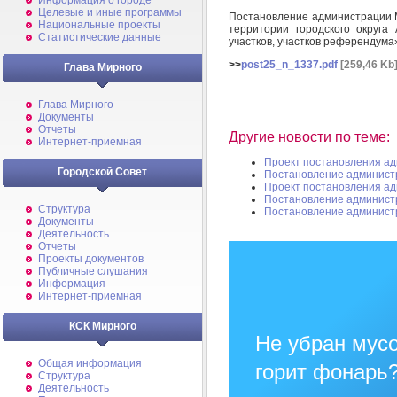
Информация о городе
Целевые и иные программы
Постановление администрации М
Национальные проекты
территории городского округа
Статистические данные
участков, участков референдума
>>
post25_n_1337.pdf
[259,46 Kb
Глава Мирного
Глава Мирного
Документы
Отчеты
Другие новости по теме:
Интернет-приемная
Проект постановления а
Городской Совет
Постановление админист
Проект постановления а
Постановление админист
Структура
Постановление админист
Документы
Деятельность
Отчеты
Проекты документов
Публичные слушания
Информация
Интернет-приемная
КСК Мирного
Не убран мусо
Общая информация
горит фонарь
Структура
Деятельность