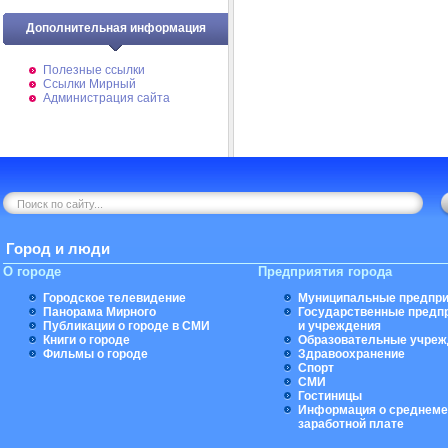
Дополнительная информация
Полезные ссылки
Ссылки Мирный
Администрация сайта
Город и люди
О городе
Предприятия города
Городское телевидение
Муниципальные предпри
Панорама Мирного
Государственные предп
Публикации о городе в СМИ
и учреждения
Книги о городе
Образовательные учреж
Фильмы о городе
Здравоохранение
Спорт
СМИ
Гостиницы
Информация о среднеме
заработной плате