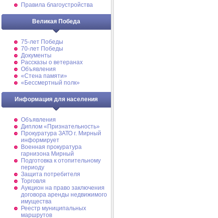
Правила благоустройства
Великая Победа
75-лет Победы
70-лет Победы
Документы
Рассказы о ветеранах
Объявления
«Стена памяти»
«Бессмертный полк»
Информация для населения
Объявления
Диплом «Признательность»
Прокуратура ЗАТО г. Мирный
информирует
Военная прокуратура
гарнизона Мирный
Подготовка к отопительному
периоду
Защита потребителя
Торговля
Аукцион на право заключения
договора аренды недвижимого
имущества
Реестр муниципальных
маршрутов