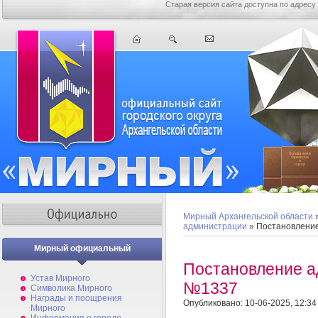
Старая версия сайта доступна по адресу
Мирный Архангельской области
администрации
» Постановлени
Мирный официальный
Постановление а
Устав Мирного
№1337
Символика Мирного
Награды и поощрения
Опубликовано: 10-06-2025, 12:34
Мирного