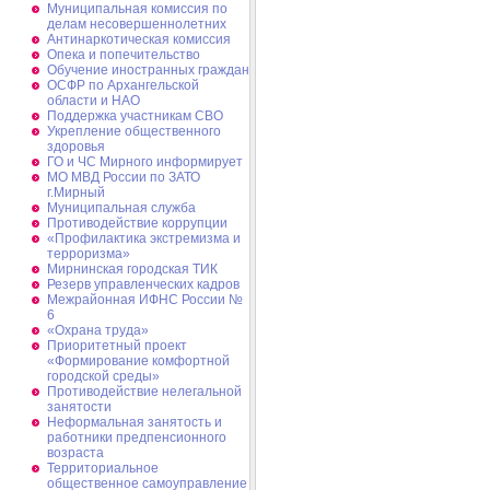
Муниципальная комиссия по
делам несовершеннолетних
Антинаркотическая комиссия
Опека и попечительство
Обучение иностранных граждан
ОСФР по Архангельской
области и НАО
Поддержка участникам СВО
Укрепление общественного
здоровья
ГО и ЧС Мирного информирует
МО МВД России по ЗАТО
г.Мирный
Муниципальная cлужба
Противодействие коррупции
«Профилактика экстремизма и
терроризма»
Мирнинская городская ТИК
Резерв управленческих кадров
Межрайонная ИФНС России №
6
«Охрана труда»
Приоритетный проект
«Формирование комфортной
городской среды»
Противодействие нелегальной
занятости
Неформальная занятость и
работники предпенсионного
возраста
Территориальное
общественное самоуправление