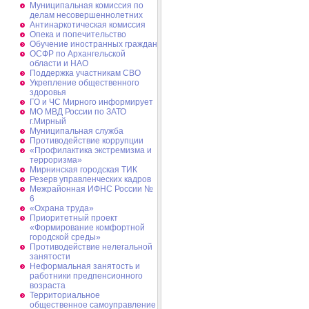
Муниципальная комиссия по
делам несовершеннолетних
Антинаркотическая комиссия
Опека и попечительство
Обучение иностранных граждан
ОСФР по Архангельской
области и НАО
Поддержка участникам СВО
Укрепление общественного
здоровья
ГО и ЧС Мирного информирует
МО МВД России по ЗАТО
г.Мирный
Муниципальная cлужба
Противодействие коррупции
«Профилактика экстремизма и
терроризма»
Мирнинская городская ТИК
Резерв управленческих кадров
Межрайонная ИФНС России №
6
«Охрана труда»
Приоритетный проект
«Формирование комфортной
городской среды»
Противодействие нелегальной
занятости
Неформальная занятость и
работники предпенсионного
возраста
Территориальное
общественное самоуправление