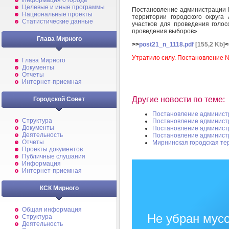
Информация о городе
Целевые и иные программы
Постановление администрации М
Национальные проекты
территории городского округа
Статистические данные
участков для проведения голос
проведения выборов»
Глава Мирного
>>
post21_n_1118.pdf
[155,2 Kb]
<
Утратило силу. Постановление №
Глава Мирного
Документы
Отчеты
Интернет-приемная
Другие новости по теме:
Городской Совет
Постановление админист
Структура
Постановление админист
Документы
Постановление админист
Деятельность
Постановление админист
Отчеты
Мирнинская городская те
Проекты документов
Публичные слушания
Информация
Интернет-приемная
КСК Мирного
Общая информация
Не убран мусо
Структура
Деятельность