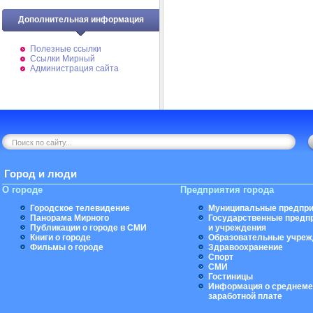
Дополнительная информация
Полезные ссылки
Ссылки Мирный
Администрация сайта
Город и люди
О городе
Предприятия города
Городское телевидение
Муниципальные предпри
Панорама Мирного
Государственные предп
Публикации о городе в СМИ
и учреждения
Книги о городе
Образовательные учреж
Фильмы о городе
Здравоохранение
Спорт
СМИ
Гостиницы
Информация о среднеме
заработной плате