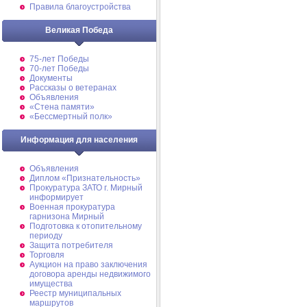
Правила благоустройства
Великая Победа
75-лет Победы
70-лет Победы
Документы
Рассказы о ветеранах
Объявления
«Стена памяти»
«Бессмертный полк»
Информация для населения
Объявления
Диплом «Признательность»
Прокуратура ЗАТО г. Мирный
информирует
Военная прокуратура
гарнизона Мирный
Подготовка к отопительному
периоду
Защита потребителя
Торговля
Аукцион на право заключения
договора аренды недвижимого
имущества
Реестр муниципальных
маршрутов