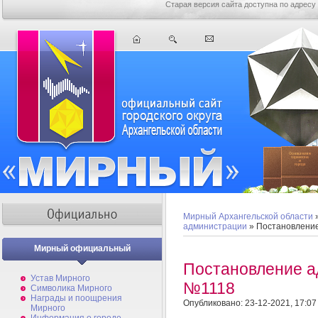
Старая версия сайта доступна по адресу
Мирный Архангельской области
администрации
» Постановлени
Мирный официальный
Постановление а
Устав Мирного
№1118
Символика Мирного
Награды и поощрения
Опубликовано: 23-12-2021, 17:07
Мирного