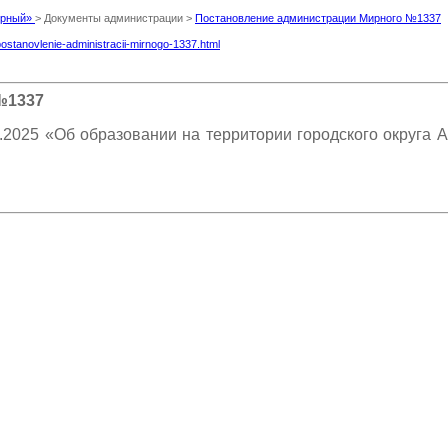
Мирный»
> Документы администрации >
Постановление администрации Мирного №1337
postanovlenie-administracii-mirnogo-1337.html
№1337
2025 «Об образовании на территории городского округа А