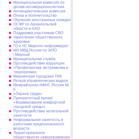
Муниципальная комиссия по
делам несовершеннолетних
Антинаркотическая комиссия
Опека и попечительство
Обучение иностранных граждан
ОСФР по Архангельской
области и НАО
Поддержка участникам СВО
Укрепление общественного
здоровья
ГО и ЧС Мирного информирует
МО МВД России по ЗАТО
г.Мирный
Муниципальная cлужба
Противодействие коррупции
«Профилактика экстремизма и
терроризма»
Мирнинская городская ТИК
Резерв управленческих кадров
Межрайонная ИФНС России №
6
«Охрана труда»
Приоритетный проект
«Формирование комфортной
городской среды»
Противодействие нелегальной
занятости
Неформальная занятость и
работники предпенсионного
возраста
Территориальное
общественное самоуправление