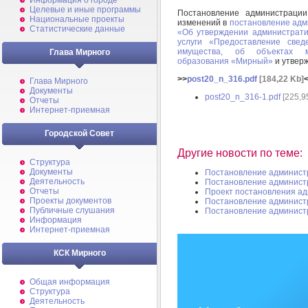
Информация о городе
Целевые и иные программы
Постановление администрац
Национальные проекты
изменений в
постановление адм
Статистические данные
«Об утверждении администрати
услуги «Предоставление свед
имущества, об объектах му
Глава Мирного
образования «Мирный»
и утвер
>>
post20_n_316.pdf
[184,22 Kb]
Глава Мирного
Документы
post20_n_316-1.pdf
[225,9
Отчеты
Интернет-приемная
Городской Совет
Другие новости по теме:
Структура
Документы
Постановление админист
Деятельность
Постановление админист
Отчеты
Проект постановления а
Проекты документов
Постановление админист
Публичные слушания
Постановление админист
Информация
Интернет-приемная
КСК Мирного
Общая информация
Структура
Деятельность