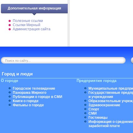
Дополнительная информация
Полезные ссылки
Ссылки Мирный
Администрация сайта
Город и люди
О городе
Предприятия города
Городское телевидение
Муниципальные предпри
Панорама Мирного
Государственные предп
Публикации о городе в СМИ
и учреждения
Книги о городе
Образовательные учреж
Фильмы о городе
Здравоохранение
Спорт
СМИ
Гостиницы
Информация о среднеме
заработной плате