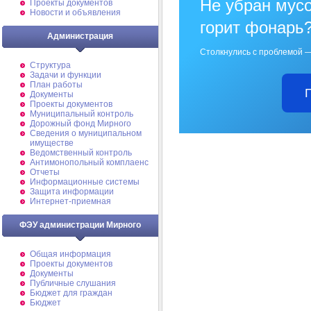
Не убран мусо
Проекты документов
Новости и объявления
горит фонарь
Администрация
Столкнулись с проблемой —
Структура
Задачи и функции
План работы
Документы
Проекты документов
Муниципальный контроль
Дорожный фонд Мирного
Cведения о муниципальном
имуществе
Ведомственный контроль
Антимонопольный комплаенс
Отчеты
Информационные системы
Защита информации
Интернет-приемная
ФЭУ администрации Мирного
Общая информация
Проекты документов
Документы
Публичные слушания
Бюджет для граждан
Бюджет