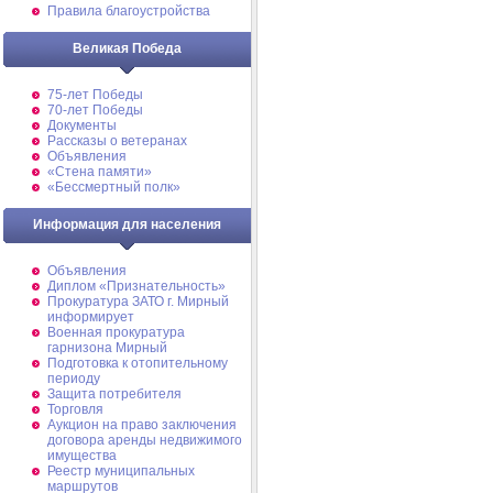
Правила благоустройства
Великая Победа
75-лет Победы
70-лет Победы
Документы
Рассказы о ветеранах
Объявления
«Стена памяти»
«Бессмертный полк»
Информация для населения
Объявления
Диплом «Признательность»
Прокуратура ЗАТО г. Мирный
информирует
Военная прокуратура
гарнизона Мирный
Подготовка к отопительному
периоду
Защита потребителя
Торговля
Аукцион на право заключения
договора аренды недвижимого
имущества
Реестр муниципальных
маршрутов