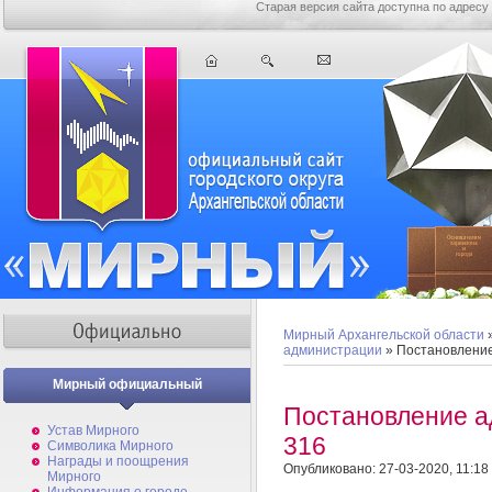
Старая версия сайта доступна по адресу
Мирный Архангельской области
администрации
» Постановлени
Мирный официальный
Постановление 
Устав Мирного
316
Символика Мирного
Награды и поощрения
Опубликовано: 27-03-2020, 11:18
Мирного