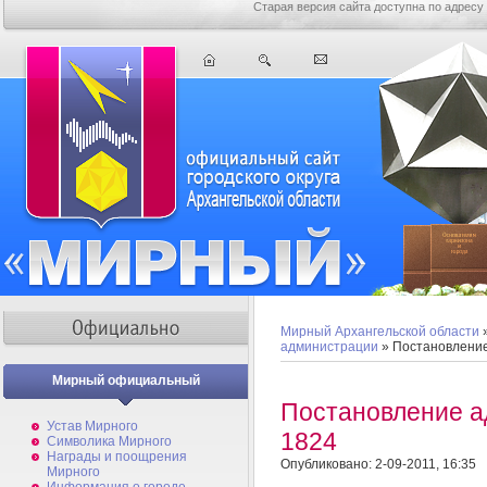
Старая версия сайта доступна по адресу
Мирный Архангельской области
администрации
» Постановлени
Мирный официальный
Постановление 
Устав Мирного
1824
Символика Мирного
Награды и поощрения
Опубликовано: 2-09-2011, 16:35
Мирного