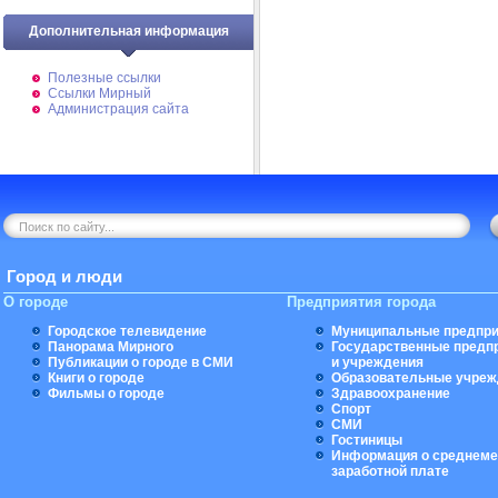
Дополнительная информация
Полезные ссылки
Ссылки Мирный
Администрация сайта
Город и люди
О городе
Предприятия города
Городское телевидение
Муниципальные предпри
Панорама Мирного
Государственные предп
Публикации о городе в СМИ
и учреждения
Книги о городе
Образовательные учреж
Фильмы о городе
Здравоохранение
Спорт
СМИ
Гостиницы
Информация о среднеме
заработной плате