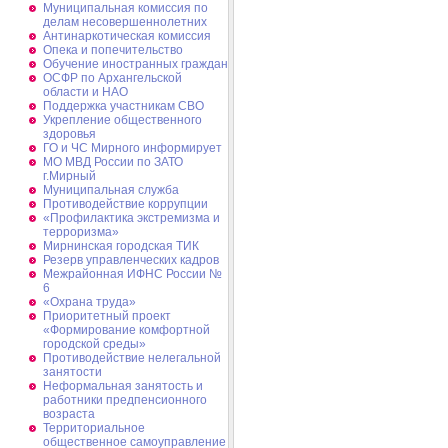
Муниципальная комиссия по
делам несовершеннолетних
Антинаркотическая комиссия
Опека и попечительство
Обучение иностранных граждан
ОСФР по Архангельской
области и НАО
Поддержка участникам СВО
Укрепление общественного
здоровья
ГО и ЧС Мирного информирует
МО МВД России по ЗАТО
г.Мирный
Муниципальная cлужба
Противодействие коррупции
«Профилактика экстремизма и
терроризма»
Мирнинская городская ТИК
Резерв управленческих кадров
Межрайонная ИФНС России №
6
«Охрана труда»
Приоритетный проект
«Формирование комфортной
городской среды»
Противодействие нелегальной
занятости
Неформальная занятость и
работники предпенсионного
возраста
Территориальное
общественное самоуправление