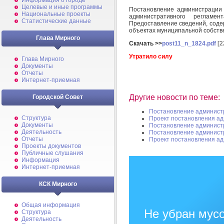
Информация о городе
Целевые и иные программы
Постановление администрации
Национальные проекты
административного регламе
Статистические данные
Предоставление сведений, соде
объектах муниципальной собств
Глава Мирного
Скачать >>
post11_n_1824.pdf
[2
Утратило силу
Глава Мирного
Документы
Отчеты
Интернет-приемная
Другие новости по теме:
Городской Совет
Постановление админист
Структура
Проект постановления а
Документы
Постановление админист
Деятельность
Постановление админист
Отчеты
Проект постановления а
Проекты документов
Публичные слушания
Информация
Интернет-приемная
КСК Мирного
Общая информация
Не убран мусо
Структура
Деятельность