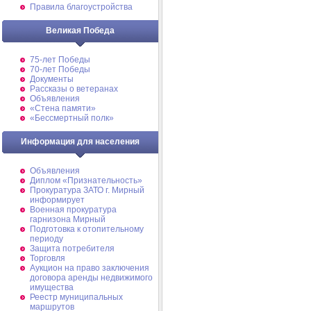
Правила благоустройства
Великая Победа
75-лет Победы
70-лет Победы
Документы
Рассказы о ветеранах
Объявления
«Стена памяти»
«Бессмертный полк»
Информация для населения
Объявления
Диплом «Признательность»
Прокуратура ЗАТО г. Мирный
информирует
Военная прокуратура
гарнизона Мирный
Подготовка к отопительному
периоду
Защита потребителя
Торговля
Аукцион на право заключения
договора аренды недвижимого
имущества
Реестр муниципальных
маршрутов