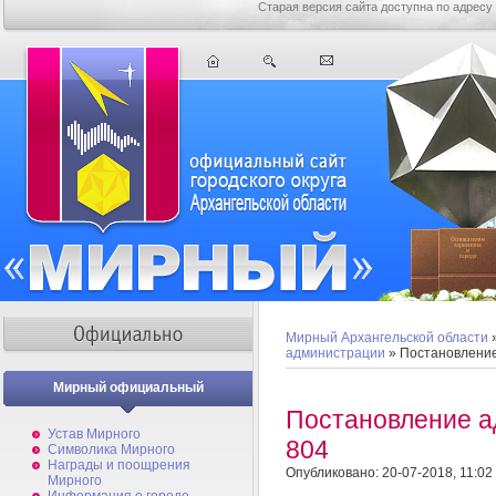
Старая версия сайта доступна по адресу
Мирный Архангельской области
администрации
» Постановлени
Мирный официальный
Постановление 
Устав Мирного
804
Символика Мирного
Награды и поощрения
Опубликовано: 20-07-2018, 11:02
Мирного