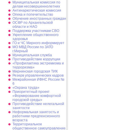
Муниципальная комиссия по
делам несовершеннолетних
Антинаркотическая комиссия
Опека и попечительство
Обучение иностранных граждан
ОСФР по Архангельской
области и НАО
Поддержка участникам СВО
Укрепление общественного
здоровья
ГО и ЧС Мирного информирует
МО МВД России по ЗАТО
г.Мирный
Муниципальная cлужба
Противодействие коррупции
«Профилактика экстремизма и
терроризма»
Мирнинская городская ТИК
Резерв управленческих кадров
Межрайонная ИФНС России №
6
«Охрана труда»
Приоритетный проект
«Формирование комфортной
городской среды»
Противодействие нелегальной
занятости
Неформальная занятость и
работники предпенсионного
возраста
Территориальное
общественное самоуправление