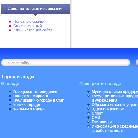
Дополнительная информация
Полезные ссылки
Ссылки Мирный
Администрация сайта
Город и люди
О городе
Предприятия города
Городское телевидение
Муниципальные предпри
Панорама Мирного
Государственные предп
Публикации о городе в СМИ
и учреждения
Книги о городе
Образовательные учреж
Фильмы о городе
Здравоохранение
Спорт
СМИ
Гостиницы
Информация о среднеме
заработной плате