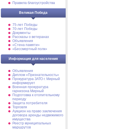
Правила благоустройства
Великая Победа
75-лет Победы
70-лет Победы
Документы
Рассказы о ветеранах
Объявления
«Стена памяти»
«Бессмертный полк»
Информация для населения
Объявления
Диплом «Признательность»
Прокуратура ЗАТО г. Мирный
информирует
Военная прокуратура
гарнизона Мирный
Подготовка к отопительному
периоду
Защита потребителя
Торговля
Аукцион на право заключения
договора аренды недвижимого
имущества
Реестр муниципальных
маршрутов