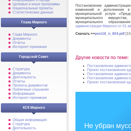
Информация о городе
Целевые и иные программы
Постановление администрац
Национальные проекты
изменений и дополнения в 
Статистические данные
муниципальной услуги «Пред
муниципального имущества,
муниципального образова
Глава Мирного
администрации Мирного от 01 ав
Скачать >>
post18_n_804.pdf
[15
Глава Мирного
Документы
Отчеты
Интернет-приемная
Городской Совет
Другие новости по теме:
Постановление админист
Структура
Проект постановления а
Документы
Постановление админист
Деятельность
Постановление админист
Отчеты
Проект постановления а
Проекты документов
Публичные слушания
Информация
Интернет-приемная
КСК Мирного
Общая информация
Не убран мусо
Структура
Деятельность