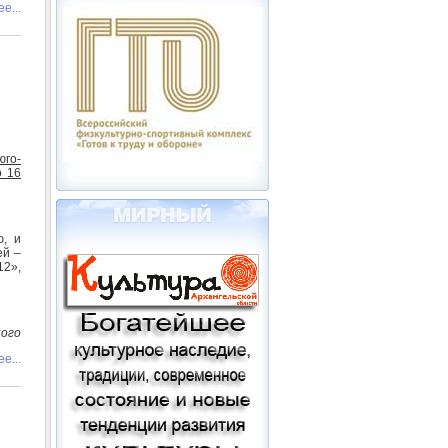
е...
го-
о 16
ю, и
ей –
12»,
ого
е...