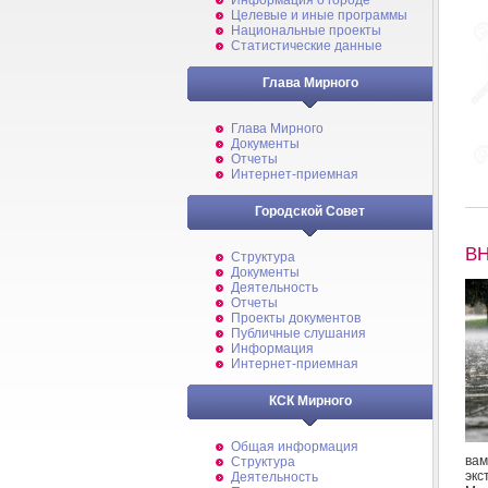
Информация о городе
Целевые и иные программы
Национальные проекты
Статистические данные
Глава Мирного
Глава Мирного
Документы
Отчеты
Интернет-приемная
Городской Совет
В
Структура
Документы
Деятельность
Отчеты
Проекты документов
Публичные слушания
Информация
Интернет-приемная
КСК Мирного
Общая информация
вам
Структура
экс
Деятельность