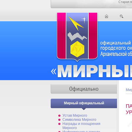
Старая в
Мир
Мирный официальный
П
УР
Устав Мирного
Символика Мирного
Награды и поощрения
Мирного