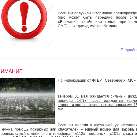
Если Вы получили штормовое предупрежд
(оно может быть передано после сигн
«Внимание всем!» или только при пом
СМС), находясь дома, необходимо:
Подробне
НИМАНИЕ
По информации от ФГБУ «Северное УГМС»
вечером 31 мая ожидается сильный дожд
периоде 14-17 часов ожидается усиле
южного и юго-восточного ветра порывами 1
м/с.
Если вы попали в чрезвычайную ситуаци
 нужна помощь пожарных или спасателей – единый номер для вызова 
тренных служб с мобильного телефона - «112», пожарных - «101», спасат