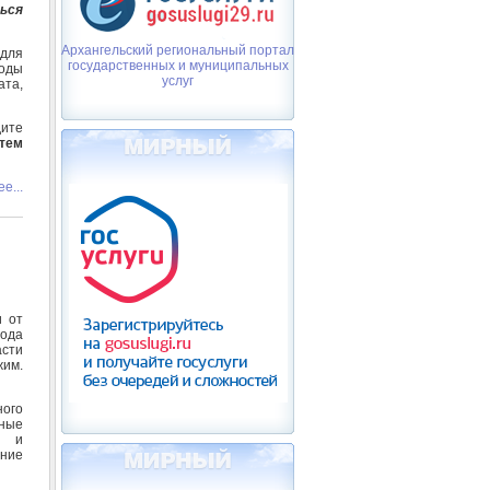
ься
Архангельский региональный портал
 для
государственных и муниципальных
воды
услуг
та,
дите
утем
е...
и от
года
сти
им.
ного
ные
и и
ение