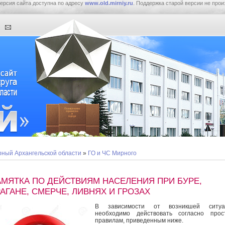
ерсия сайта доступна по адресу
www.old.mirniy.ru
. Поддержка старой версии не прои
ный Архангельской области
»
ГО и ЧС Мирного
АМЯТКА ПО ДЕЙСТВИЯМ НАСЕЛЕНИЯ ПРИ БУРЕ,
АГАНЕ, СМЕРЧЕ, ЛИВНЯХ И ГРОЗАХ
В зависимости от возникшей ситуа
необходимо действовать согласно прос
правилам, приведенным ниже.