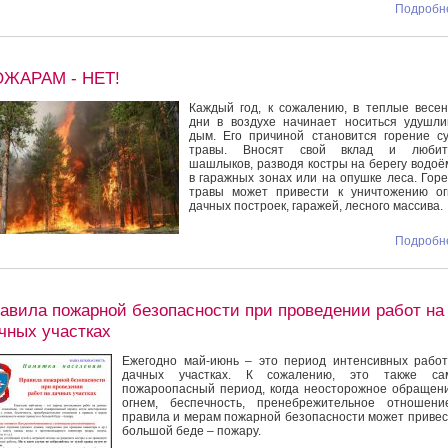
Подробне
ЖАРАМ - НЕТ!
Каждый год, к сожалению, в теплые весе
дни в воздухе начинает носиться удушл
дым. Его причиной становится горение с
травы. Вносят свой вклад и любит
шашлыков, разводя костры на берегу водоё
в гаражных зонах или на опушке леса. Гор
травы может привести к уничтожению ог
дачных построек, гаражей, лесного массива.
Подробне
авила пожарной безопасности при проведении работ на
чных участках
Ежегодно май-июнь – это период интенсивных рабо
дачных участках. К сожалению, это также са
пожароопасный период, когда неосторожное обращен
огнем, беспечность, пренебрежительное отношени
правила и мерам пожарной безопасности может привес
большой беде – пожару.