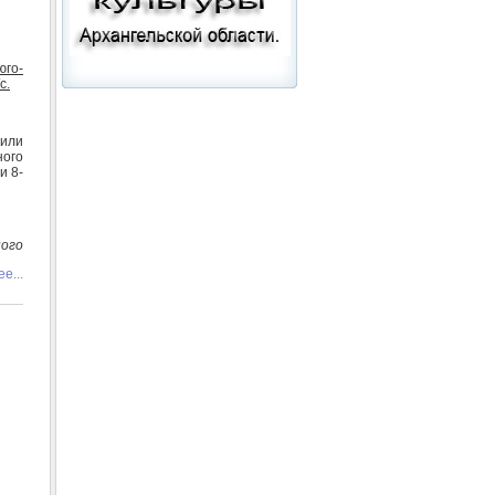
го-
с.
 или
ного
и 8-
ого
е...