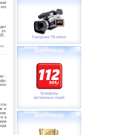
ния
его
удет
ул.
35.
Городское ТВ online
е...
ес -
ды,
кого
Телефоны
экстренных служб
ется
ым и
ом,
ти в
ием
года