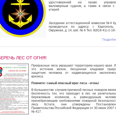
удостоверений на право управле
маломерным судном, а также в связи с 
утерей.
Заседание аттестационной комиссии №4 б
проводиться по адресу: г. Каргополь, 
Окружная, д. 14, каб. № 6 Тел. 8(818-41)-2-18-
Подробне
ЕРЕЧЬ ЛЕС ОТ ОГНЯ!
Прекрасные леса украшают территорию нашего края. Л
это источник жизни, бесценная кладовая приро
защитник человека от надвигающегося экологичес
кризиса.
Помните: самый опасный враг леса - огонь!
В большинстве случаев причиной лесных пожаров явля
беспечность тех, кто приходит в лес не рачительн
бережливым хозяином, а равнодушным человек
пренебрегающим требованиями пожарной безопаснос
лесу. Кстати, они утверждены Постановлен
Правительства Российской Федерации от 30 июня 2007 
№ 417.