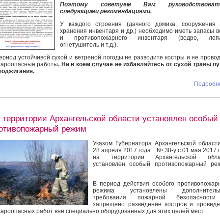
Поэтому советуем Вам руководствоват
следующими рекомендациями.
У каждого строения (дачного домика, сооружения
хранения инвентаря и др.) необходимо иметь запасы 
и противопожарного инвентаря (ведро, лопа
огнетушитель и т.д.).
ериод устойчивой сухой и ветреной погоды не разводите костры и не прово
ароопасные работы
. Ни в коем случае не избавляйтесь от сухой травы п
поджигания.
Подробне
 территории Архангельской области установлен особый
отивопожарный режим
Указом Губернатора Архангельской област
28 апреля 2017 года № 38-у с 01 мая 2017 
на территории Архангельской обла
установлен особый противопожарный реж
В период действия особого противопожар
режима установлены дополнитель
требования пожарной безопасност
запрещено разведение костров и провед
ароопасных работ вне специально оборудованных для этих целей мест.