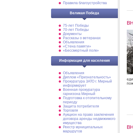
Правила благоустройства
Великая Победа
В
75-лет Победы
70-лет Победы
Документы
Рассказы о ветеранах
Объявления
«Стена памяти»
«Бессмертный полк»
Информация для населения
Объявления
Диплом «Признательность»
еди
Прокуратура ЗАТО г. Мирный
пож
информирует
Военная прокуратура
гарнизона Мирный
Подготовка к отопительному
периоду
Защита потребителя
Торговля
Аукцион на право заключения
договора аренды недвижимого
имущества
В
Реестр муниципальных
маршрутов