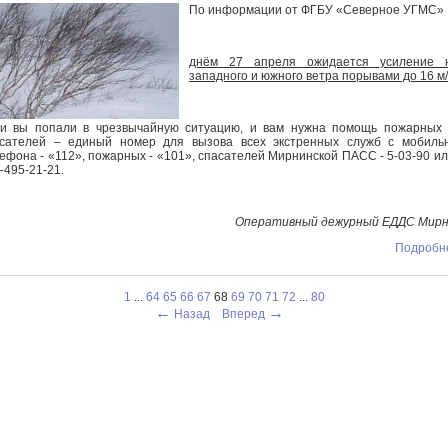
По информации от ФГБУ «Северное УГМС»
днём 27 апреля ожидается усиление ю
западного и южного ветра порывами до 16 м/
и вы попали в чрезвычайную ситуацию, и вам нужна помощь пожарных
сателей – единый номер для вызова всех экстренных служб с мобиль
ефона - «112», пожарных - «101», спасателей Мирнинской ПАСС - 5-03-90 ил
-495-21-21.
Оперативный дежурный ЕДДС Мирн
Подробне
1
...
64
65
66
67
68
69
70
71
72
...
80
←
→
Назад
Вперед