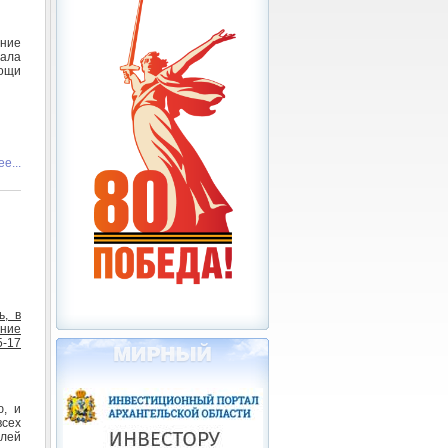
ение
ала
ощи
е...
ь, в
ние
5-17
ю, и
всех
елей