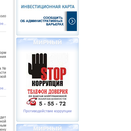
ого
е...
орм
ния
да №
сти
ской
е...
Противодействие коррупции
удет
ной
ным
ену