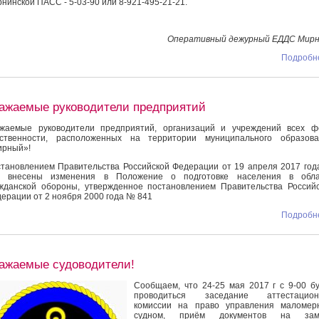
нинской ПАСС - 5-03-90 или 8-921-495-21-21.
Оперативный дежурный ЕДДС Мирн
Подробне
ажаемые руководители предприятий
жаемые руководители предприятий, организаций и учреждений всех ф
бственности, расположенных на территории муниципального образова
ирный»!
тановлением Правительства Российской Федерации от 19 апреля 2017 го
0 внесены изменения в Положение о подготовке населения в обла
жданской обороны, утвержденное постановлением Правительства Россий
ерации от 2 ноября 2000 года № 841
Подробне
ажаемые судоводители!
Сообщаем, что 24-25 мая 2017 г с 9-00 б
проводиться заседание аттестацион
комиссии на право управления маломер
судном, приём документов на зам