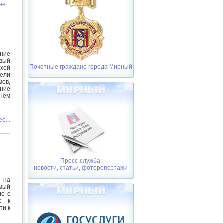
е...
нние
ивый
Почетные граждане города Мирный
ухой
ели
мов,
ение
нём
е...
Пресс-служба:
новости, статьи, фоторепортажи
т на
мый
ие с
е к
ти к