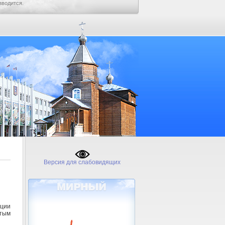
зводится.
Версия для слабовидящих
ции
тым